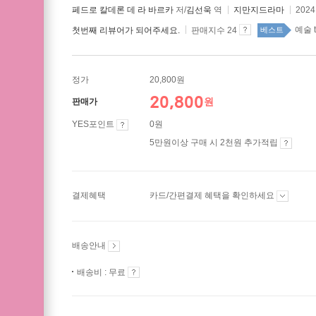
페드로 칼데론 데 라 바르카
저/
김선욱
역
지만지드라마
202
예술 t
첫번째 리뷰어가 되어주세요.
판매지수 24
베스트
정가
20,800원
20,800
원
판매가
YES포인트
0원
5만원이상 구매 시 2천원 추가적립
결제혜택
카드/간편결제 혜택을 확인하세요
배송안내
배송비 : 무료