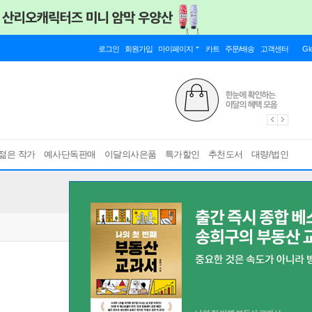
로그인
회원가입
마이페이지
카트
주문/배송
고객센터
Gl
젊은 작가
예사단독판매
이달의사은품
특가할인
추천도서
대량/법인