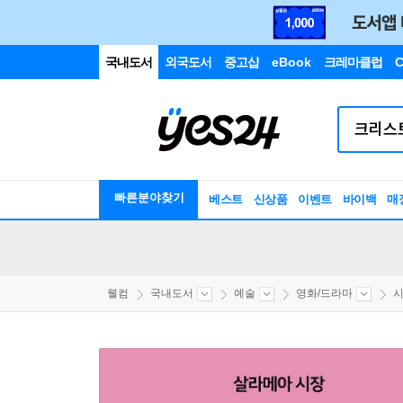
국내도서
외국도서
중고샵
eBook
크레마클럽
C
빠른분야찾기
베스트
신상품
이벤트
바이백
매
웰컴
국내도서
예술
영화/드라마
시