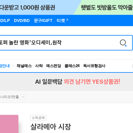
D/LP
DVD/BD
문구
/GIFT
티켓
장안내
채널예스
사락
예스펀딩
클래스24
독서유형검사
RBTI Lab
독서유형검사
AI 일문백답
의견 남기면 YES상품권!
나리오/연출
소득공제
살라메아 시장