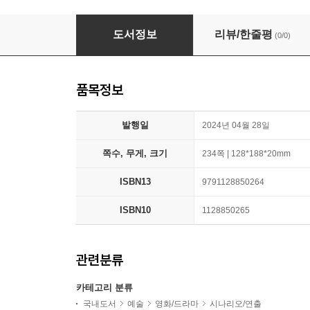
살라메아 시장
도서정보
리뷰/한줄평
(0/0)
품목정보
발행일
2024년 04월 28일
쪽수, 무게, 크기
234쪽 | 128*188*20mm
ISBN13
9791128850264
ISBN10
1128850265
관련분류
카테고리 분류
국내도서
예술
영화/드라마
시나리오/연출