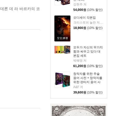
강현주 저
데론 데 라 바르카의 코
54,000
원
(10% 할인)
오디세이 각본집
크리스토퍼 놀란 저/김은주 역
18,900
원
(10% 할인)
모두가 자신의 무가치
함과 싸우고 있다 대
본집 세트
박해영 저
61,200
원
(10% 할인)
창작자를 위한 주술
용어 사전 + 창작자를
위한 판타지 용어 사
전 세트
A&F 저
39,600
원
(10% 할인)