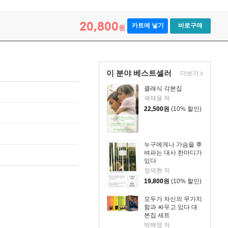
20,800
카트에 넣기
바로구매
원
이 분야 베스트셀러
더보기
클래식 각본집
곽재용 저
22,500
원
(10% 할인)
누구에게나 가슴을 후
벼파는 대사 한마디가
있다
정덕현 저
19,800
원
(10% 할인)
모두가 자신의 무가치
함과 싸우고 있다 대
본집 세트
박해영 저