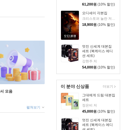
61,200
원
(10% 할인)
오디세이 각본집
크리스토퍼 놀란 저/김은주 역
18,900
원
(10% 할인)
멋진 신세계 대본집
세트 (북케이스 에디
션 세트)
강현주 저
54,000
원
(10% 할인)
이 분야 신상품
더보기
도서 모음
그대에게 드림 대본집
세트
정은비 저
펼쳐보기
45,000
원
(10% 할인)
멋진 신세계 대본집
세트 (북케이스 에디
션 세트)