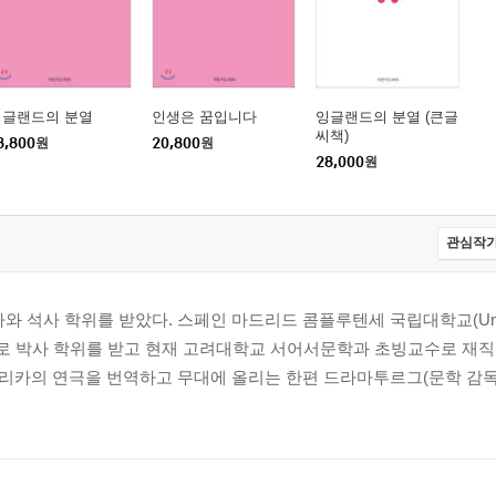
잉글랜드의 분열
인생은 꿈입니다
잉글랜드의 분열 (큰글
씨책)
8,800
원
20,800
원
28,000
원
관심작가
사 학위를 받았다. 스페인 마드리드 콤플루텐세 국립대학교(Universi
한 연구로 박사 학위를 받고 현재 고려대학교 서어서문학과 초빙교수로 재
리카의 연극을 번역하고 무대에 올리는 한편 드라마투르그(문학 감독