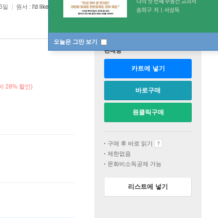
16일
원서 :
I'd like to be the window for a wise old dog
오늘은 그만 보기
판매중
카트에 넣기
 28% 할인)
바로구매
원클릭구매
구매 후 바로 읽기
제한없음
문화비소득공제 가능
리스트에 넣기