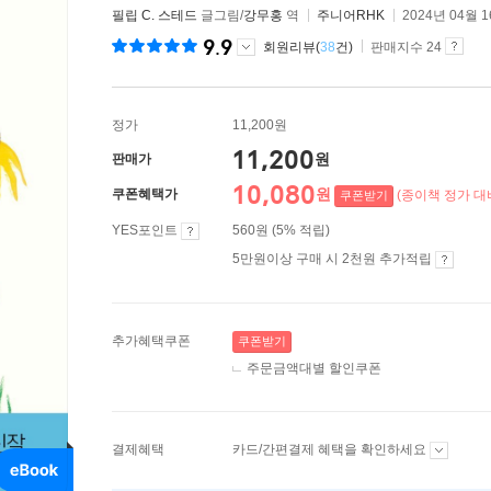
필립 C. 스테드
글그림/
강무홍
역
주니어RHK
2024년 04월 
9.9
회원리뷰(
38
건)
판매지수 24
정가
11,200원
11,200
원
판매가
10,080
원
쿠폰혜택가
(종이책 정가 대비
쿠폰받기
YES포인트
560원 (5% 적립)
5만원이상 구매 시 2천원 추가적립
추가혜택쿠폰
쿠폰받기
주문금액대별 할인쿠폰
결제혜택
카드/간편결제 혜택을 확인하세요