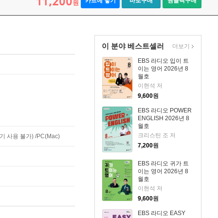
11,200
카트에 넣기
바로구매
원클릭구매
원
이 분야 베스트셀러
더보기
EBS 라디오 입이 트
이는 영어 2026년 8
월호
이현석 저
9,600
원
EBS 라디오 POWER
ENGLISH 2026년 8
월호
크리스틴 조 저
사용 불가) /PC(Mac)
7,200
원
EBS 라디오 귀가 트
이는 영어 2026년 8
월호
이현석 저
9,600
원
EBS 라디오 EASY