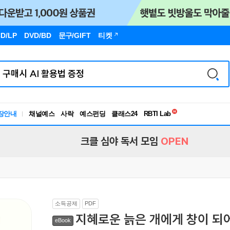
D/LP
DVD/BD
문구
/GIFT
티켓
독서유형검사
장안내
채널예스
사락
예스펀딩
클래스24
RBTI Lab
독서유형검사
크클 심야 독서 모임
OPEN
소득공제
PDF
지혜로운 늙은 개에게 창이 되
eBook