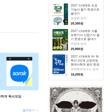
2027 시대에듀 조경
기능사 필기 한권으로
끝내기
최광희 편저
20,300
원
2027 시대에듀 식물
보호기사·산업기사 필
기 한권으로 끝내기
박정호 편저
25,900
원
2027 시대에듀 A+ 독
학사 1단계 교양과정
현대사회와 윤리 한권
합격+무료특강
독학학위연구소 편저
18,200
원
꾸준하게 독서모임
펼쳐보기