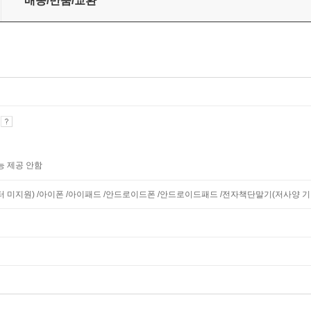
배송/반품/교환
기
능 제공 안함
니터 미지원) /아이폰 /아이패드 /안드로이드폰 /안드로이드패드 /전자책단말기(저사양 기기 