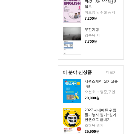
ENGLISH 2026년 8
월호
이보영,남주철 공저
7,200
원
무진기행
김승옥 저
7,700
원
이 분야 신상품
더보기
시퀀스제어 실기실습
3판
오선호,노명준,구인석 저
29,000
원
2027 시대에듀 위험
물기능사 필기+실기
한권으로 끝내기
조현욱 편저
25,900
원