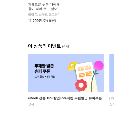
지혜로운 늙은 개에게
창이 되어 주고 싶어
필립 C. 스테드 글그림/강무홍 역
주니어RHK
|
11,200
원
(0% 할인)
이 상품의 이벤트
(4개)
eBook 전종 10%할인+5%적립 무한발급 슈퍼쿠폰
[
상시
상