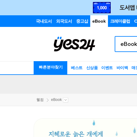
국내도서
외국도서
중고샵
eBook
크레마클럽
C
빠른분야찾기
베스트
신상품
이벤트
바이백
매
웰컴
eBook