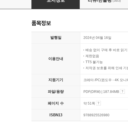
도서정보
리뷰/한줄평
(35/3)
품목정보
발행일
2024년 04월 16일
배송 없이 구매 후 바로 읽
제한없음
이용안내
TTS 불가능
저작권 보호를 위해 인쇄 기
지원기기
크레마 /PC(윈도우 - 4K 모
파일/용량
PDF(DRM) | 187.84MB
페이지 수
약 51쪽
ISBN13
9788925526980