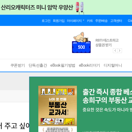
로그인
회원가입
마이페이지
카트
주문/배송
고객센터
Gl
쿠폰받기
단독선출간
eBook필기방법
eBook리더기
디지털머니
어 주고 싶어
[ PDF ]