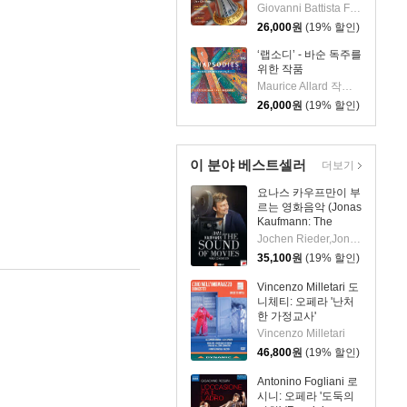
Melodies) [SACD
Giovanni Battista Fontana 작곡 외 5명
Hybrid]
26,000
원
(19% 할인)
‘랩소디’ - 바순 독주를
위한 작품
(Rhapsodies: Works
Maurice Allard 작곡 외 4명
for Bassoon solo)
26,000
원
(19% 할인)
[SACD Hybrid]
이 분야 베스트셀러
더보기
요나스 카우프만이 부
르는 영화음악 (Jonas
Kaufmann: The
Sound of Movies)
Jochen Rieder,Jonas Kaufmann, Czech National Symphony Orchestra
35,100
원
(19% 할인)
Vincenzo Milletari 도
니체티: 오페라 '난처
한 가정교사'
(Donizetti: L'ajo
Vincenzo Milletari
nell'imbarazzo)
46,800
원
(19% 할인)
Antonino Fogliani 로
시니: 오페라 '도둑의