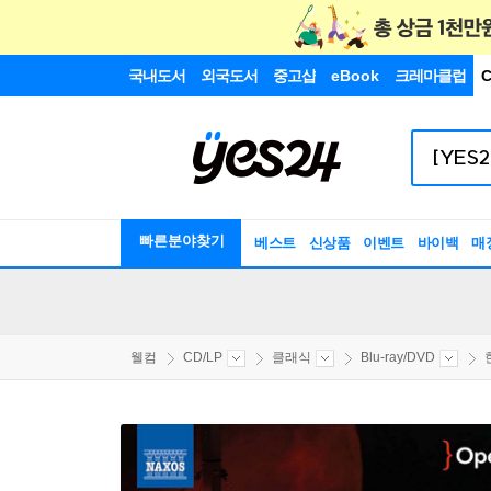
국내도서
외국도서
중고샵
eBook
크레마클럽
C
빠른분야찾기
베스트
신상품
이벤트
바이백
매
웰컴
CD/LP
클래식
Blu-ray/DVD