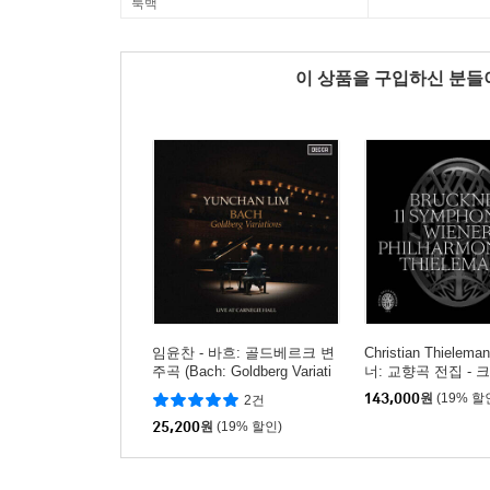
룩백
이 상품을 구입하신 분
임윤찬 - 바흐: 골드베르크 변
Christian Thiele
주곡 (Bach: Goldberg Variati
너: 교향곡 전집 -
ons)
틸레만 (Bruckner: S
143,000
원
(19% 할
2건
es Nos. 1-9)
25,200
원
(19% 할인)