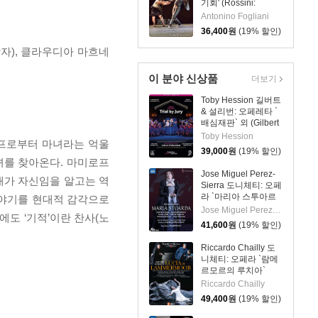
기회' (Rossini:
L'Occasione fa il
Antonino Fogliani
Ladro)
36,400
원
(19% 할인)
자), 클라우디아 마흐네
이 분야 신상품
더보기
Toby Hession 길버트
& 설리번: 오페레타 `
배심재판` 외 (Gilbert
& Sullivan: Operetta
Toby Hession
미로프로부터 마녀라는 억울
`Trial By Jury`)
39,000
원
(19% 할인)
녀를 찾아온다. 마미로프
Jose Miguel Perez-
대가 자신임을 알고는 역
Sierra 도니체티: 오페
라 `마리아 스투아르
이야기를 현대적 감각으로
다` (Donizetti: Opera
Jose Miguel Perez-Sierra
도 ‘기적’이란 찬사(노
`Maria Stuarda`)
41,600
원
(19% 할인)
Riccardo Chailly 도
니체티: 오페라 `람메
르모르의 루치아`
(Donizetti: Opera
Riccardo Chailly
`Lucia Di
49,400
원
(19% 할인)
Lammermoor`)