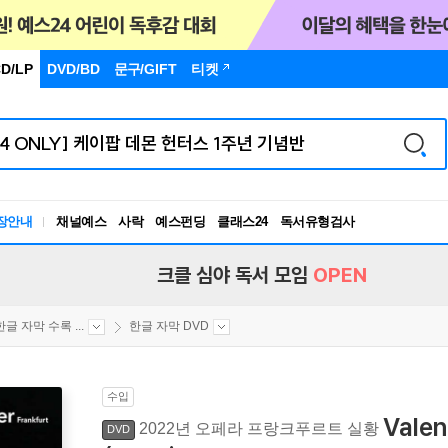
D/LP
DVD/BD
문구
/GIFT
티켓
독서유형검사
장안내
채널예스
사락
예스펀딩
클래스24
RBTI Lab
독서유형검사
크클 심야 독서 모임
OPEN
한글 자막 수록 ...
한글 자막 DVD
수입
Vale
2022년 오페라 프랑크푸르트 실황
DVD