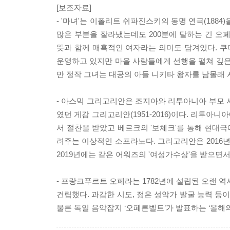
[보조자료]
- '마녀'는 이폴리트 쉬파진스키의 동명 연극(188
많은 부분을 잘라냈는데도 200분에 달하는 긴 오페라로
뜻과 함께 매혹적인 여자라는 의미도 담겨있다. 
운영하고 있지만 마을 사람들에게 선행을 펼쳐 깊은
만 정작 그녀는 대공의 아들 니키타 왕자를 남몰래 
- 아스믹 그리고리안은 조지아와 리투아니아 부모 사
였던 게감 그리고리안(1951-2016)이다. 리투아
서 절찬을 받았고 베르크의 '보체크'를 통해 현대극
려주는 이상적인 소프라노다. 그리고리안은 2016년
2019년에는 같은 어워즈의 '여성가수상'을 받으면서
- 프랑크푸르트 오페라는 1782년에 설립된 오랜 
건립했다. 과감한 시도, 젊은 성악가 발굴 능력 등
물론 독일 음악잡지 ‘오페른벨트’가 발표하는 ‘올해의 오