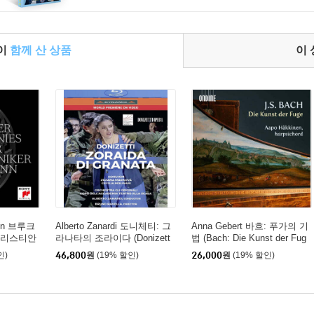
들이
함께 산 상품
이
mann 브루크
Alberto Zanardi 도니체티: 그
Anna Gebert 바흐: 푸가의 기
 크리스티안
라나타의 조라이다 (Donizett
법 (Bach: Die Kunst der Fug
ymphoni
i: Zoraida Di Granata)
e)
인)
46,800
원
(19% 할인)
26,000
원
(19% 할인)