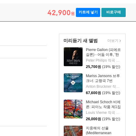
42,900
카트에 넣기
바로구매
원
미리듣기 새 앨범
더보기
Pierre Gallon (피에르
갈론) - 어둠 이후, '한
밤의 판타지아' (After
Peter Philips 작곡 외 6명
Dark, 'A Midnight
25,700
원
(19% 할인)
Fantasia')
Mariss Jansons 브루
크너: 교향곡 7번
(Bruckner:
Anton Bruckner 작곡 외 2명
Symphony No.7)
67,600
원
(19% 할인)
[2LP]
Michael Schoch 비에
른: 피아노 작품 제1집
(Vierne: Piano Works
Louis Vierne 작곡 외 1명
Vol. 1) [SACD
26,000
원
(19% 할인)
Hybrid]
지중해의 선율
(Mediterranean