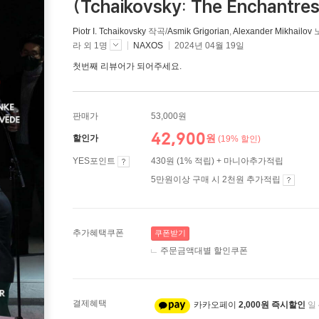
(Tchaikovsky: The Enchantres
Piotr I. Tchaikovsky
작곡/
Asmik Grigorian
,
Alexander Mikhailov
노
라 외 1명
NAXOS
2024년 04월 19일
첫번째 리뷰어가 되어주세요.
판매가
53,000원
42,900
원
할인가
(19% 할인)
YES포인트
430원 (1% 적립) + 마니아추가적립
5만원이상 구매 시 2천원 추가적립
추가혜택쿠폰
쿠폰받기
주문금액대별 할인쿠폰
결제혜택
카카오페이
2,000원 즉시할인
일