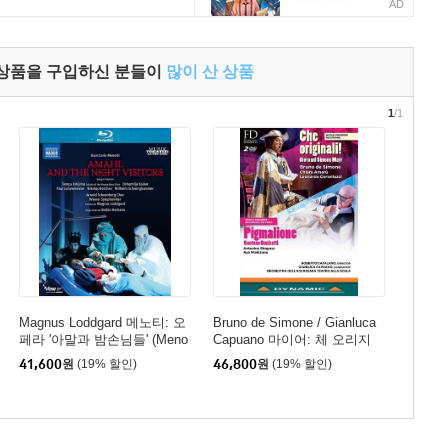
AD
 상품을 구입하신 분들이
많이 산 상품
1
/1
Magnus Loddgard 메노티: 오
Bruno de Simone / Gianluca
페라 '아말과 밤손님들' (Meno
Capuano 마이어: 체 오리지
tti: Amahl and the Night Visit
날! / 도니제티: 피그말리오네
41,600
원
(19% 할인)
46,800
원
(19% 할인)
ors)
(Mayr: Che originali! / Donize
tti: Pigmalione)