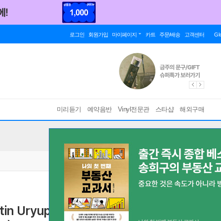
로그인
회원가입
마이페이지
카트
주문/배송
고객센터
Gl
미리듣기
예약음반
Vinyl전문관
스타샵
해외구매
ntin Uryupin 차이코프스키: 오페라 '마녀'