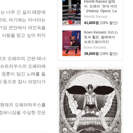
Henrik Nanasi 알레
비: 오페라 `유대 여인
` (Halevy: Opera `La
키는 너무 긴 길이 때문에
Juive`)
Henrik Nanasi
'인데, 여기에는 마녀라는
41,600
원
(19% 할인)
볼가강 연안에서 여인숙을
Koen Kessels 크리스
 사랑을 얻고 싶어 하지
토퍼 휠든: 발레에서
브로드웨이까지
(Wheeldon: Ballet to
Koen Kessels
Broadway)
39,000
원
(19% 할인)
로프 오페라의 간판 테너
R. 슈트라우스의 오페라에
 영혼이 담긴 노래를 들
산 등으로 잠시 쉬었다가
년에 현재의 오페라하우스를
라 컴퍼니상을 수상한 것은