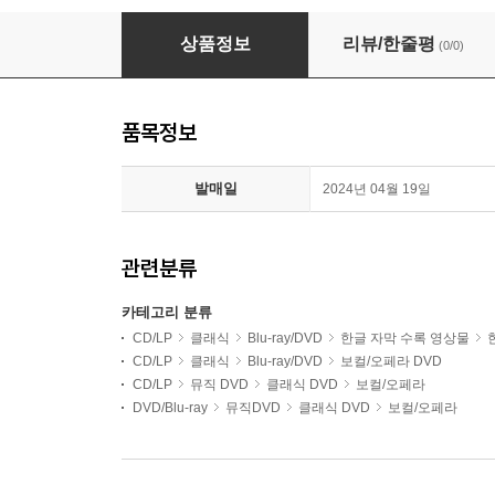
Valentin Uryupin 차이코프스키: 오페라 '마녀' (Tc
상품정보
리뷰/한줄평
(0/0)
품목정보
발매일
2024년 04월 19일
관련분류
카테고리 분류
CD/LP
클래식
Blu-ray/DVD
한글 자막 수록 영상물
CD/LP
클래식
Blu-ray/DVD
보컬/오페라 DVD
CD/LP
뮤직 DVD
클래식 DVD
보컬/오페라
DVD/Blu-ray
뮤직DVD
클래식 DVD
보컬/오페라