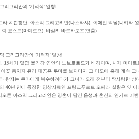
그리고리안의 ‘기적적’ 열창!
라 & 합창단, 아스믹 그리고리안(나스타샤), 이에인 맥닐(니키타 왕
데릭 요스트(마미로프), 바실리 바르하토프(연출)
믹 그리고리안의 ‘기적적’ 열창!
페라다. 15세기 말엽 볼가강 연안의 노브로르드가 배경이며, 사제 마
 이곳 통치자 유리 대공은 쿠마를 보자마자 그 미모에 혹해 계속 그
키타 왕자는 쿠마에게 복수하려다가 그녀가 오래 전부터 짝사랑한 상
 거의 40년 만에 등장한 영상자료인 프랑크푸르트 오페라 실황은 옛 
떠오른 아스믹 그리고리안은 영혼이 담긴 음성과 혼신의 연기로 이번에