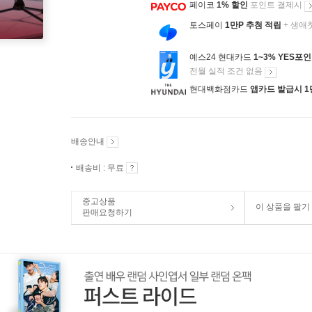
페이코
1% 할인
포인트 결제시
토스페이
1만P 추첨 적립
+ 생애
예스24 현대카드
1~3% YES포
전월 실적 조건 없음
현대백화점카드
앱카드 발급시 1
배송안내
배송비 : 무료
중고상품
이 상품을 팔기
판매요청하기