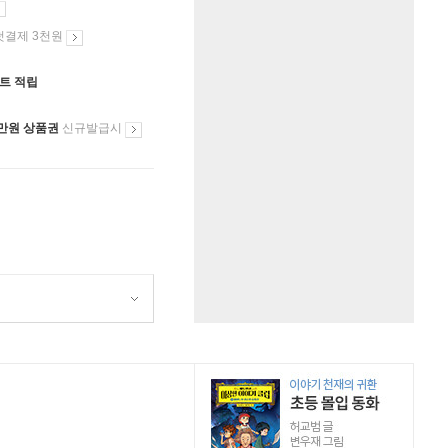
첫결제 3천원
인트 적립
만원 상품권
신규발급시