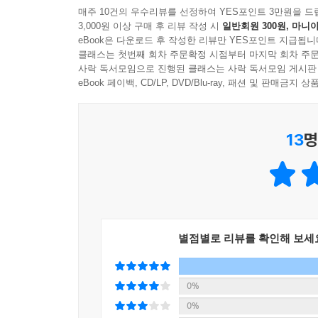
매주 10건의 우수리뷰를 선정하여 YES포인트 3만원을 드
3,000원 이상 구매 후 리뷰 작성 시
일반회원 300원, 마니아
연못 / 연꽃 한 송이 / 누가 훔쳐갔나
eBook은 다운로드 후 작성한 리뷰만 YES포인트 지급됩니
줄기의 / 이빨 자국 보니 / 고라니네
클래스는 첫번째 회차 주문확정 시점부터 마지막 회차 주문
연꽃 도둑이 / 고라니라니
사락 독서모임으로 진행된 클래스는 사락 독서모임 게시판
고라니도 부처님께 / 연꽃 한 송이 바치고 싶었나
eBook 페이백, CD/LP, DVD/Blu-ray, 패션 및 판매금
-‘연꽃 도둑’ 전문
13
명
부처님 말씀이 담긴 책을 / 염소가 우물우물 씹어먹
아니 이 놈이 / 부처님 말씀을 / 혼자 다 먹네
옴 / 옴매
-‘종이책을 먹는 염소’ 전문
동시에는 산사에서 마주치는 스님과 범종, 목어, 돌미
별점별로 리뷰를 확인해 보세
주인공으로 등장해 따뜻한 정감을 느끼게 한다. 시를
부처님의 가르침을 전한다. 「도토리」는 뭇 생명을
한다.
0%
0%