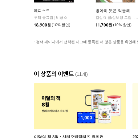
메피스토
병아리 붓은 억울해
루리 글그림
비룡소
길상효 글/심보영 그림
비
|
|
18,900
원
(10% 할인)
11,700
원
(10% 할인)
검색 페이지에서 선택된 태그에 등록된 더 많은 상품을 확인해 
이 상품의 이벤트
(11개)
이달의 책 8월 : 산리오캐릭터즈 유리컵
2