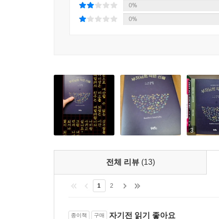
나는 떡갈나무가 될 거야 / 나는 신갈나무가 될 거야
0%
아름드리 나무가 되어서 / 다람쥐들에게 도토리를 두
0%
-「도토리」 일부
긴코원숭이들이 / 국자를 들고 / 물속의 달을 건지고
달님이 웃네 / 원숭이들이 나를 웃기는구나 / 물속
-「달과 원숭이」 일부
시인이 직접 그린 삽화 60점 수록
준한 스님이 감수한 영문 번역본 게재
3
시집에는 시인이 아이들의 눈높이로 직접 그린 삽
「연등행렬」 속 코끼리는 알록달록한 연등을 떠올리
전체 리뷰
(13)
를 보는 듯 담박(淡泊)하다.
1
2
시집의 또 다른 특징은 한글 시와 영문 번역을 
점이다. 영문 번역은 JustBe 홍대선원의 준한 스님
자기전 읽기 좋아요
종이책
구매