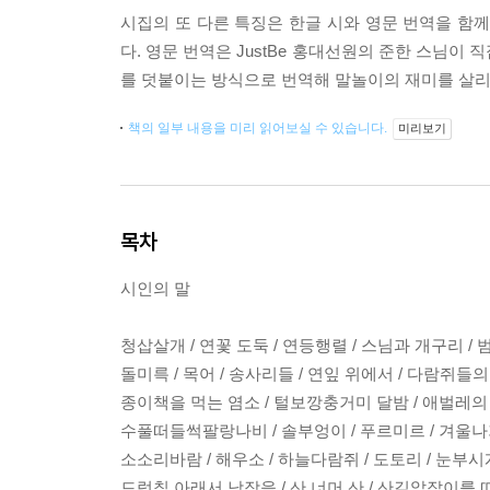
시집의 또 다른 특징은 한글 시와 영문 번역을 함
다. 영문 번역은 JustBe 홍대선원의 준한 스님이 
를 덧붙이는 방식으로 번역해 말놀이의 재미를 살리
책의 일부 내용을 미리 읽어보실 수 있습니다.
미리보기
목차
시인의 말
청삽살개 / 연꽃 도둑 / 연등행렬 / 스님과 개구리 / 
돌미륵 / 목어 / 송사리들 / 연잎 위에서 / 다람쥐들
종이책을 먹는 염소 / 털보깡충거미 달밤 / 애벌레의
수풀떠들썩팔랑나비 / 솔부엉이 / 푸르미르 / 겨울나
소소리바람 / 해우소 / 하늘다람쥐 / 도토리 / 눈부
드렁칡 아래서 낮잠을 / 산 너머 산 / 산길앞잡이를 