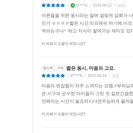
s*****o
2024-06-21
신고
|
|
|
어른들을 위한 동시라는 말에 걸맞게 삽화가 
인가 ㅎㅎㅎㅎ짧은 시간 리프레쉬 하기에 이것보
역되는구나~`하고 지식이 쌓여가는 재미도 있다~
이 리뷰가 도움이 되었나요?
짧은 동시, 마음의 고요.
종이책
구매
d*****8
2024-06-18
신고
|
|
|
마음의 번잡함이 자주 느껴지는 요즘,<부처님
은 시구와 순수한 아이들이 그린 것 같은간결
안해지는 시간이 필요하시다면무심하게 펼쳐들고
이 리뷰가 도움이 되었나요?