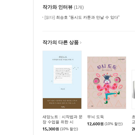
작가와 인터뷰
(1개)
[읽다]
최승호 “동시도 카툰과 만날 수 있다”
작가의 다른 상품
새앙노트 : 시작법과 문
무늬 도둑
초
장 수업을 위한 시
교
12,600
원
(10% 할인)
(
15,300
원
(10% 할인)
2
+