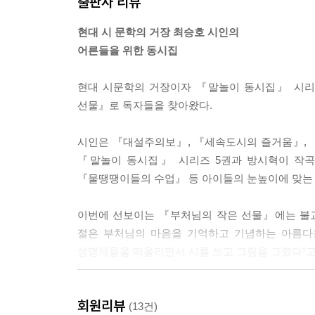
출판사 리뷰
현대 시 문학의 거장 최승호 시인의
어른들을 위한 동시집
현대 시문학의 거장이자 『말놀이 동시집』 시리
선물』로 독자들을 찾아왔다.
시인은 『대설주의보』, 『세속도시의 즐거움』, 『
『말놀이 동시집』 시리즈 5권과 방시혁이 작곡
『물땡땡이들의 수업』 등 아이들의 눈높이에 맞는 
이번에 선보이는 『부처님의 작은 선물』에는 불교를
절은 부처님의 마음을 기억하고 기념하는 아름다
생명체들을 떠올리면서 시를 쓰고 그림을 그렸다”고 
“마음은 부처님이 주신 선물
회원리뷰
절은 부처님의 마음을 기억하는 공간”
(13건)