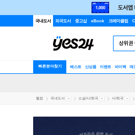
국내도서
외국도서
중고샵
eBook
크레마클럽
C
빠른분야찾기
베스트
신상품
이벤트
바이백
매
웰컴
국내도서
소설/시/희곡
시/희곡