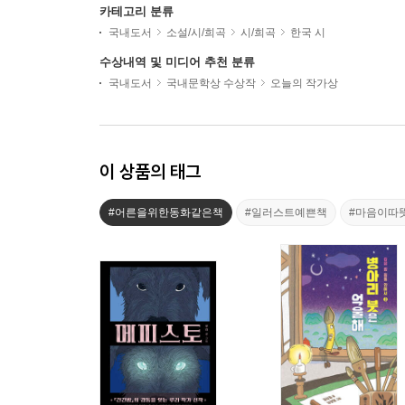
카테고리 분류
국내도서
소설/시/희곡
시/희곡
한국 시
수상내역 및 미디어 추천 분류
국내도서
국내문학상 수상작
오늘의 작가상
이 상품의 태그
#어른을위한동화같은책
#일러스트예쁜책
#마음이따