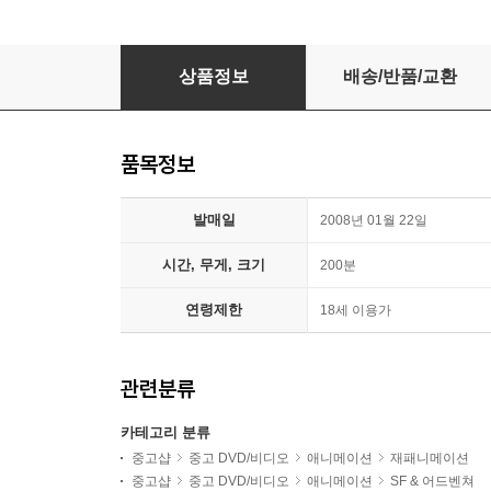
공각기동대 S.A.C 2nd GIG Box.3 (4disc)
상품정보
배송/반품/교환
품목정보
발매일
2008년 01월 22일
시간, 무게, 크기
200분
연령제한
18세 이용가
관련분류
카테고리 분류
중고샵
중고 DVD/비디오
애니메이션
재패니메이션
중고샵
중고 DVD/비디오
애니메이션
SF & 어드벤쳐