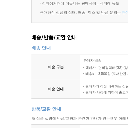
전자상거래에 어긋나는 판매사례 : 직거래 유도
제공권을 장악 당하여 짓눌리는 초위 난민들. 고다의
구매하신 상품의 상태, 배송, 취소 및 반품 문의는
판
허브 전뇌에 유도하기 위해 다른 방책을 준비하고 
O.A.no.25:낙원의 저편으로 THIS SIDE OF JUSTI
배송/반품/교환 안내
쿠제와 해후하는 쿠사나기, 그리고 카야부키를 구
행동이 아직도 고다의 손바닥 위에서 놀아나고 있다
배송 안내
O.A.no.26:끝없는 연주 ENDLESS∞GIG
판매자 배송
종언은 수많은 통과점의 하나일 뿐이며, 또 다른 
배송 구분
택배사 : 편의점택배(GS) (
감는 쿠제. 고다와의 인과를 청산하는 9과. 그리고
배송비 : 3,500원 (
도서산간 : 
판매자가 직접 배송하는 상
배송 안내
판매자 사정에 의하여 출고
반품/교환 안내
※ 상품 설명에 반품/교환과 관련한 안내가 있는경우 아래 