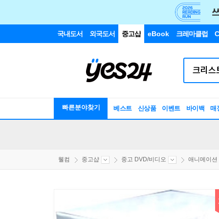
국내도서
외국도서
중고샵
eBook
크레마클럽
C
빠른분야찾기
베스트
신상품
이벤트
바이백
매
웰컴
중고샵
중고 DVD/비디오
애니메이션