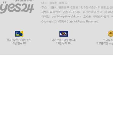
대표 : 김석환, 최세라
주소 : 서울시 영등포구 은행로 11, 5층~6층(여의도동,일신
사업자등록번호 : 229-81-37000 통신판매업신고 : 제 200
이메일 : yes24help@yes24.com 호스팅 서비스사업자 :
Copyright ⓒ YES24 Corp. All Rights Reserved.