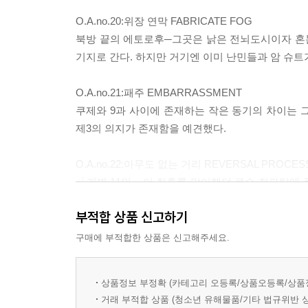
O.A.no.20:위장 연막 FABRICATE FOG
북방 끝의 에토로후─그곳은 낡은 전뇌도시이자 혼돈
기지로 간다. 하지만 거기엔 이미 난민들과 암 슈트
O.A.no.21:패주 EMBARRASSMENT
쿠제와 9과 사이에 존재하는 작은 동기의 차이는 
제3의 의지가 존재함을 예견했다.
O.A.no.22:아무도 없는 거리 REVERSAL PROCES
「개별 11인」이 최후를 맞이했던 큐슈 전파탑에 
바트는 의연히 고다를 찾아간다. 쿠제가 자결하지 않
부적합 상품 신고하기
O.A.no.23:다리가 무너지는 날 MARTIAL LAW
구매에 부적합한 상품은 신고해주세요.
이미 예정되어 있었던 초위 난민과 자위군의 대치상황
총성이 상황을 급변시키고, 사태는 극도로 혼미해진
상품정보 부정확 (카테고리 오등록/상품오등록/상품
거래 부적합 상품 (청소년 유해물품/기타 법규위반 
O.A.no.24:데지마 폭격 NUCLEAR POWER