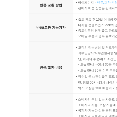
마이페이지 >
반품/교환 신청
반품/교환 방법
판매자 배송 상품은 판매자와
출고 완료 후 10일 이내의 
디지털 콘텐츠인 eBook의 
반품/교환 가능기간
중고상품의 경우 출고 완료일
모바일 쿠폰의 경우 유효기간(
고객의 단순변심 및 착오구
직수입양서/직수입일서중 일
단, 아래의 주문/취소 조건인
오늘 00시 ~ 06시 30분 
반품/교환 비용
오늘 06시 30분 이후 주문
직수입 음반/영상물/기프트 
단, 당일 00시~13시 사이
박스 포장은 택배 배송이 가
소비자의 책임 있는 사유로 
소비자의 사용, 포장 개봉에 
복제가 가능한 상품 등의 포장을 
소비자의 요청에 따라 개별