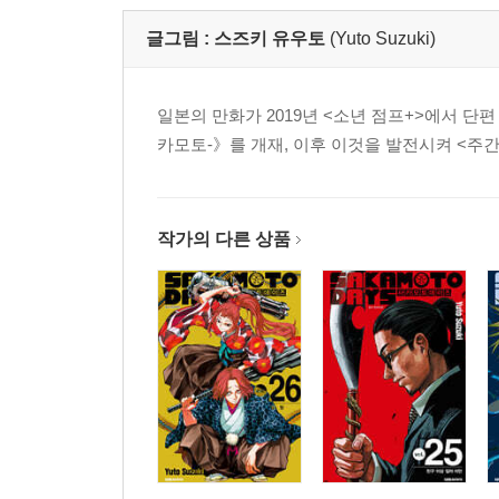
글그림 :
스즈키 유우토
(Yuto Suzuki)
일본의 만화가 2019년 <소년 점프+>에서 단편 《
카모토-》를 개재, 이후 이것을 발전시켜 <주간 
작가의 다른 상품