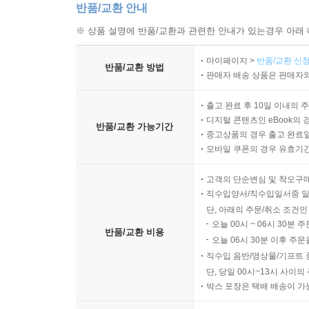
반품/교환 안내
※ 상품 설명에 반품/교환과 관련한 안내가 있는경우 아래 
마이페이지 >
반품/교환 신청
반품/교환 방법
판매자 배송 상품은 판매자와
출고 완료 후 10일 이내의 
디지털 콘텐츠인 eBook의 
반품/교환 가능기간
중고상품의 경우 출고 완료일
모바일 쿠폰의 경우 유효기간(
고객의 단순변심 및 착오구
직수입양서/직수입일서중 일
단, 아래의 주문/취소 조건인
오늘 00시 ~ 06시 30분 
반품/교환 비용
오늘 06시 30분 이후 주문
직수입 음반/영상물/기프트 
단, 당일 00시~13시 사이
박스 포장은 택배 배송이 가