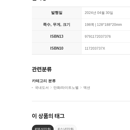
발행일
2024년 04월 30일
쪽수, 무게, 크기
198쪽 | 128*188*20mm
ISBN13
9791172037376
ISBN10
117203737X
관련분류
카테고리 분류
국내도서
만화/라이트노벨
액션
이 상품의 태그
#액션만화
#소년만화