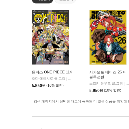
원피스 ONE PIECE 114
사카모토 데이즈 26 더
블특전판
오다 에이치로 글,그림
대원
|
스즈키 유우토 글,그림
대
|
5,850
원
(10% 할인)
5,850
원
(10% 할인)
검색 페이지에서 선택된 태그에 등록된 더 많은 상품을 확인해 