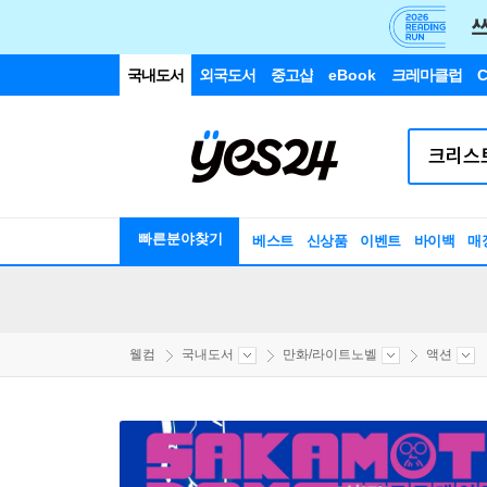
국내도서
외국도서
중고샵
eBook
크레마클럽
C
빠른분야찾기
베스트
신상품
이벤트
바이백
매
웰컴
국내도서
만화/라이트노벨
액션