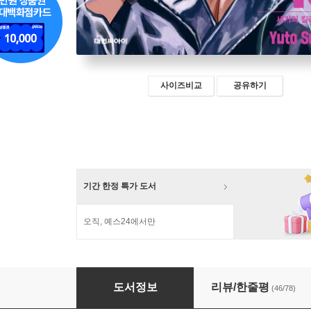
사이즈비교
공유하기
기간 한정 특가 도서
오직, 예스24에서만
사카모토 데이즈 15 더블특전판
도서정보
리뷰/한줄평
(46/78)