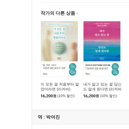
“사랑하는 일을 찾게. 잘할 수 있는 일을 하게. 행복
작가의 다른 상품
내가 얼마를 벌었는지 말하면 다들 못 믿을 걸. 가
거지.”
4장 등을 보고 자라는 아이: 건강한 아이로 키우는 
“아이들은 나를 성숙하게 하고, 도전하게 하고, 변
예측할 수 없지. 아이들 없는 내 삶은 상상도 할 수
되지 않겠나!”
5장 하강의 미학: 지는 해를 즐기는 법
“누구나 하나의 길에 서 있게 된다네. 그 길에서 만
이 모든 걸 처음부터 알
내가 알고 있는 걸 당신
인정해야 할지도 몰라. 그럴 때는 ‘그래. 내가 할 
았더라면 (리커버)
도 알게 된다면 (리커버
에디션)
16,200
원
(10% 할인)
16,200
원
(10% 할인)
그래야 계속 달릴 수 있거든.”
6장 후회 없는 삶: ‘그랬어야 했는데’에서 벗어나는 
역 :
박여진
“정직은 우리 삶을 이끌어줄 단 하나의 귀중한
가족에게도 정직하겠지. 주변 사람들에게 정직하다면 