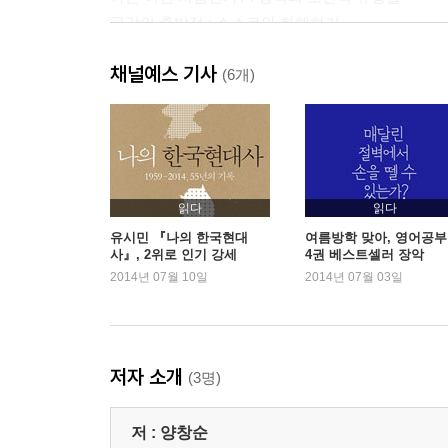
공감의 출발점 : 스스로와 화해하기
왜 변화를 두려워하는가
채널예스 기사
인생이란 말하는 대로 되어간다
(6개)
감정의 질식 상태에서 벗어나려면
우리에게 진짜는 지금뿐이다
3장. 똑똑한 거리두기가 건강한 인간관계를 만든다
누구나 먼저 손 내밀어주길 원한다
읽다
읽다
호모 엠파티쿠스 : 상대방의 창으로 바라보기
유시민 『나의 한국현대
여름방학 맞아, 영어공
사』, 2위로 인기 강세
4권 베스트셀러 장악
‘파란 팀’에 들어갈 자격
2014년 07월 10일
2014년 07월 03일
한 끗만 덜 똑똑하게 행동하는 ‘똑똑이’
오지랖에도 균형이 필요하다
지혜로운 사람은 스태프의 의견부터 구한다
나만 옳다고 여기는 순간 관계는 끝난다
저자 소개
(3명)
4장. 상처받지 않고 사람을 움직이는 관계의 심리학
저 :
양창순
우연과 변수와 아이러니의 총합이 인생이다