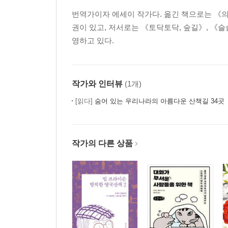
번역가이자 에세이 작가다. 옮긴 책으로는 《의
7장 행복은 선택일 뿐: 나머지 인생을 헤아리는 법
권이 있고, 저서로는 《토닥토닥, 숲길》, 《슬
“잘 듣게나. 그저 순간 속에 존재할 수 있다는 
영하고 있다.
감사하게 생각한다네. 아쉬운 게 있다면 이 사실을 6
년은 더 있었을 텐데.”
작가와 인터뷰
(1개)
8장 당신의 삶에서 가장 중요한 것은 무엇입니까
[읽다]
숨어 있는 우리나라의 아름다운 산책길 34곳
오랜 옛날부터 먼 미래로까지 이어질 길의 중간에 우리
그녀의 할아버지는 그녀에게 남북 전쟁에 참전했던
이야기를 해줬을 것이다. 바로 이것이 삶의 지혜가
작가의 다른 상품
에필로그