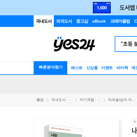
국내도서
외국도서
중고샵
eBook
크레마클럽
C
빠른분야찾기
베스트
신상품
이벤트
바이백
매
웰컴
국내도서
자기계발
처세술/삶의 자...
소
내