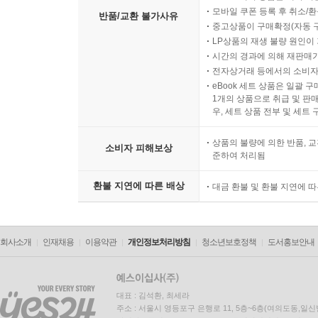
모바일 쿠폰 등록 후 취소/환
반품/교환 불가사유
중고상품이 구매확정(자동 
LP상품의 재생 불량 원인이 기
시간의 경과에 의해 재판매가
전자상거래 등에서의 소비자
eBook 세트 상품은 일괄 
1개의 상품으로 취급 및 판매
우, 세트 상품 전부 및 세트
상품의 불량에 의한 반품, 교
소비자 피해보상
준하여 처리됨
환불 지연에 따른 배상
대금 환불 및 환불 지연에 
회사소개
인재채용
이용약관
개인정보처리방침
청소년보호정책
도서홍보안내
대표 : 김석환, 최세라
주소 : 서울시 영등포구 은행로 11, 5층~6층(여의도동,일신