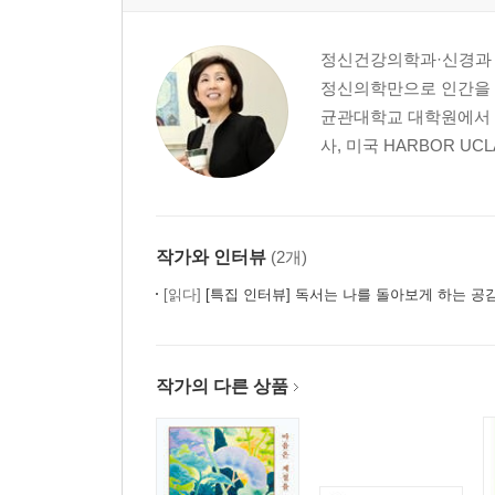
영향력을 키우고 싶다면
좌절이 경험이 되는 법
정신건강의학과·신경과 
분노가 치밀어 오를 때, 감정 점수 체크하기
정신의학만으로 인간을 
동류는 동류를 알아본다
균관대학교 대학원에서 
일단 칭찬하고 지지하고 격려하기
사, 미국 HARBOR U
세상 그 어떤 일도 당연한 건 없다
긍정 에너지를 위한 감정 사용설명서
오른쪽 뇌에 답이 있다
작가와 인터뷰
(2개)
5장. 건강한 까칠함을 방해하는 9가지 심리적 문제
[읽다]
[특집 인터뷰] 독서는 나를 돌아보게 하는 공감
자살 본능 : 나는 왜 나를 살해하는가
가면 우울 : 웃음 뒤에 숨겨진 또 다른 나
가짜 철학적 경향 : 깨끗하게 살기에 세상은 타락했
작가의 다른 상품
강박장애와 편집증 : 불안이 지나치면 병이 된다
공황장애 : 정말 죽을 것 같은 불안과 공포
환절기 마음병 : 봄이 잔인할 수밖에 없는 이유
따돌림 : 지워지지 않는 영혼의 상처