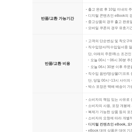
출고 완료 후 10일 이내의 
디지털 콘텐츠인 eBook의 
반품/교환 가능기간
중고상품의 경우 출고 완료일
모바일 쿠폰의 경우 유효기간(
고객의 단순변심 및 착오구
직수입양서/직수입일서중 일
단, 아래의 주문/취소 조건인
오늘 00시 ~ 06시 30분 
반품/교환 비용
오늘 06시 30분 이후 주문
직수입 음반/영상물/기프트 
단, 당일 00시~13시 사이
박스 포장은 택배 배송이 가
소비자의 책임 있는 사유로 
소비자의 사용, 포장 개봉에 
복제가 가능한 상품 등의 포장을 
소비자의 요청에 따라 개별
디지털 컨텐츠인 eBook, 
eBook 대여 상품은 대여 기