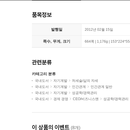
품목정보
발행일
2012년 02월 15일
쪽수, 무게, 크기
664쪽 | 1,176g | 153*224*
관련분류
카테고리 분류
국내도서
자기계발
처세술/삶의 자세
국내도서
자기계발
인간관계
인간관계 일반
국내도서
자기계발
성공학/경력관리
국내도서
경제 경영
CEO/비즈니스맨
성공학/경력관리
이 상품의 이벤트
(8개)