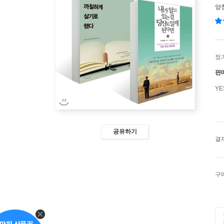
양
정
판
Y
공유하기
결
구