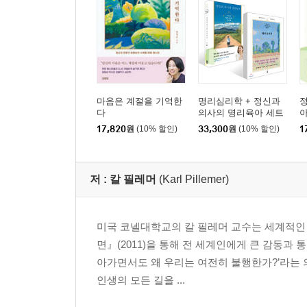
열등감과 죄책감 : 스스로 만든 견고한 감옥
거부불안 : 어느 킬러의‘ 인정 투쟁’
에필로그 | ‘사랑만이 우리를 구원한다’는 말은 여
프롤로그
마음은 계절을 기억한
명리심리학 + 정신과
다
의사의 명리육아 세트
1장 16만 년의 인생에게 묻습니다
17,820
원
(10% 할인)
33,300
원
(10% 할인)
1
“좋은 것도 나쁜 것도 다 삶의 조각들이고 그 조
알겠지만, 희망은 지금 이곳에서, 자네가 만드는 
저 :
칼 필레머
(Karl Pillemer)
일이라네.”
2장 아름다운 동행: 잘 맞는 짝과 살아가는 법
미국 코넬대학교의 칼 필레머 교수는 세계적인
“그이가 떠나기 2주 전 밤에 이야기를 나눴어요. 
면』(2011)을 통해 전 세계인에게 큰 감동과 
짓더군요. 그리곤 이렇게 말했어요. ‘이렇게 오랜
아가면서도 왜 우리는 여전히 불행한가?’라는 
사람이었죠.”
인생의 모든 길을 ...
3장 행복하게 맞는 아침: 평생 하고픈 일을 찾아가는