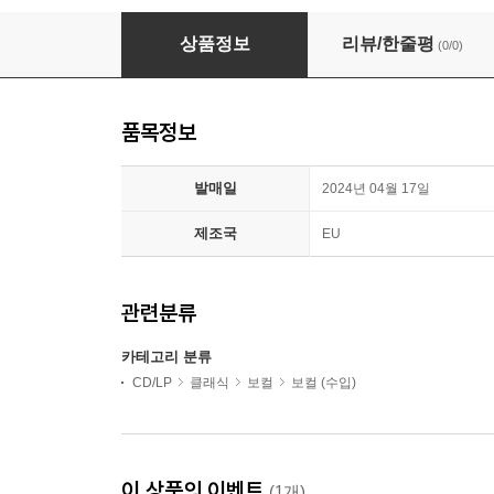
Vittorio Grigolo 비토리오 그리골로 보컬 모음집 (
상품정보
리뷰/한줄평
(0/0)
품목정보
발매일
2024년 04월 17일
제조국
EU
관련분류
카테고리 분류
CD/LP
클래식
보컬
보컬 (수입)
이 상품의 이벤트
(1개)