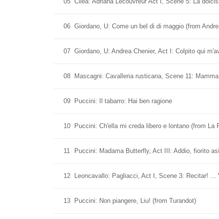
05
Cilea: Adriana Lecouvreur Act I, Scene 5: La dolcis
06
Giordano, U: Come un bel di di maggio (from Andre
07
Giordano, U: Andrea Chenier, Act I: Colpito qui m'av
08
Mascagni: Cavalleria rusticana, Scene 11: Mamma,
09
Puccini: Il tabarro: Hai ben ragione
10
Puccini: Ch'ella mi creda libero e lontano (from La 
11
Puccini: Madama Butterfly, Act III: Addio, fiorito asi
12
Leoncavallo: Pagliacci, Act I, Scene 3: Recitar! ... 
13
Puccini: Non piangere, Liu! (from Turandot)