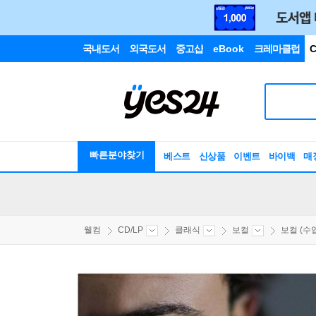
국내도서
외국도서
중고샵
eBook
크레마클럽
C
빠른분야찾기
베스트
신상품
이벤트
바이백
매
웰컴
CD/LP
클래식
보컬
보컬 (수