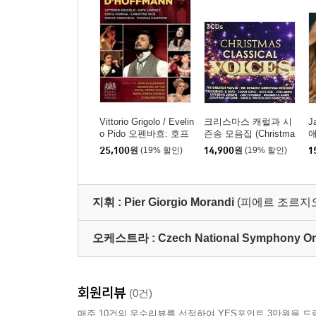
Vittorio Grigolo / Evelin
크리스마스 캐럴과 시
J
o Pido 오펜바흐: 호프
즌송 모음집 (Christma
애
만의 이야기 - 비토리오
s Classical Voices)
C
25,100
원
(19% 할인)
14,900
원
(19% 할인)
1
그리골로, 로열 오페라
하우스 오케스트라, 에
벨리노 피도 (Offenbac
h: Les Contes d'Hoffm
지휘 :
Pier Giorgio Morandi
(피에르 조르지
ann)
오케스트라 :
Czech National Symphony Or
회원리뷰
(0건)
매주 10건의 우수리뷰를 선정하여 YES포인트 3만원을 드