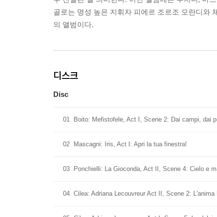
골로는 명성 높은 지휘자 피에르 조르조 모란디와 체
의 앨범이다.
디스크
Disc
01
Boito: Mefistofele, Act I, Scene 2: Dai campi, dai p
02
Mascagni: Iris, Act I: Apri la tua finestra!
03
Ponchielli: La Gioconda, Act II, Scene 4: Cielo e m
04
Cilea: Adriana Lecouvreur Act II, Scene 2: L'anima