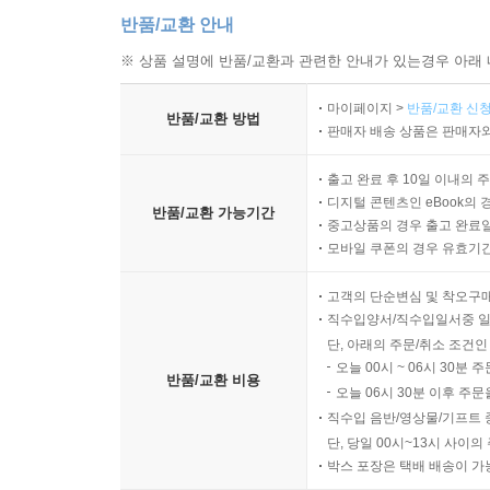
반품/교환 안내
※ 상품 설명에 반품/교환과 관련한 안내가 있는경우 아래 
마이페이지 >
반품/교환 신청
반품/교환 방법
판매자 배송 상품은 판매자와
출고 완료 후 10일 이내의 
디지털 콘텐츠인 eBook의 
반품/교환 가능기간
중고상품의 경우 출고 완료일
모바일 쿠폰의 경우 유효기간(
고객의 단순변심 및 착오구
직수입양서/직수입일서중 일
단, 아래의 주문/취소 조건인
오늘 00시 ~ 06시 30분 
반품/교환 비용
오늘 06시 30분 이후 주문
직수입 음반/영상물/기프트 
단, 당일 00시~13시 사이
박스 포장은 택배 배송이 가