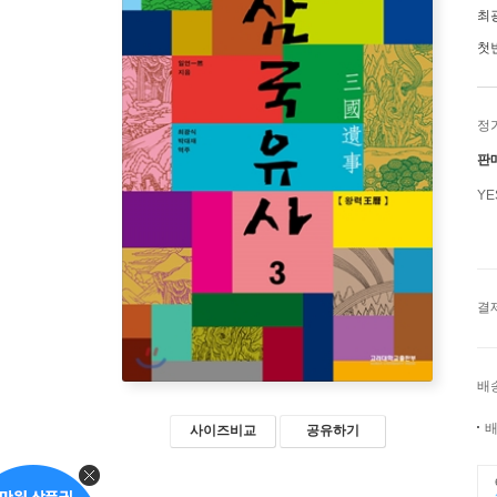
최
첫
정
판
Y
결
배
배
사이즈비교
공유하기