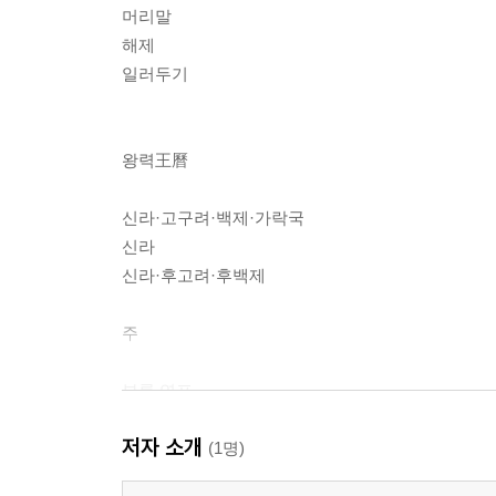
머리말
해제
일러두기
왕력王曆
신라·고구려·백제·가락국
신라
신라·후고려·후백제
주
부록 연표
저자 소개
(1명)
참고 문헌