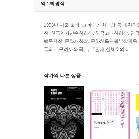
찾아보기
역 :
최광식
1953년 서울 출생, 고려대 사학과와 동 대
장, 한국역사민속학회장, 한국고대학회장, 한
박물관장, 문화재청장, 문화체육관광부장관을 지
국의 고구려사 왜곡』, 『단재 신채호의...
작가의 다른 상품