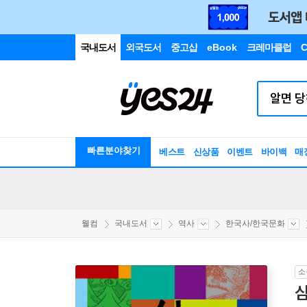
국내도서
외국도서
중고샵
eBook
크레마클럽
C
빠른분야찾기
베스트
신상품
이벤트
바이백
매
웰컴
국내도서
역사
한국사/한국문화
소