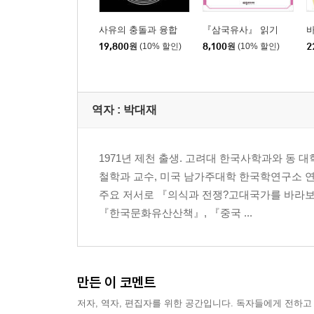
사유의 충돌과 융합
『삼국유사』 읽기
바
19,800
원
(10% 할인)
8,100
원
(10% 할인)
2
역자 : 박대재
1971년 제천 출생. 고려대 한국사학과와 동
철학과 교수, 미국 남가주대학 한국학연구소 
주요 저서로 『의식과 전쟁?고대국가를 바라보는
『한국문화유산산책』, 『중국 ...
만든 이 코멘트
저자, 역자, 편집자를 위한 공간입니다. 독자들에게 전하고