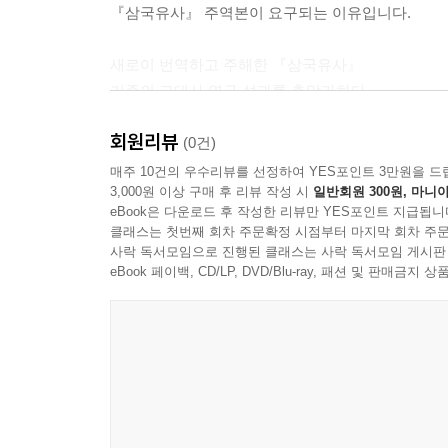
『삼국유사』 주역본이 요구되는 이유입니다.
새로이 번역하고 주해한 『삼국유사』
기존의 고대사 연구 성과를 총망라하다
회원리뷰
2014년 3월 『삼국유사』의 새로운 역주본이 고려대
(0건)
쪽의 이 방대한 역주본은 『삼국유사』의 새로운 
매주 10건의 우수리뷰를 선정하여 YES포인트 3만원을 드
3,000원 이상 구매 후 리뷰 작성 시
일반회원 300원, 마니아
연구서로서, 가위 『삼국유사』 박물지라 할 수 있
eBook은 다운로드 후 작성한 리뷰만 YES포인트 지급됩니
과거 “이단의 허황한 설,” “괴설”로 치부되어
클래스는 첫번째 회차 주문확정 시점부터 마지막 회차 주문
보완적인 사서로 인정받게 된 것이 어제오늘의 일은
사락 독서모임으로 진행된 클래스는 사락 독서모임 게시판
천착해야 할 과제들을 제시해 줄 것입니다.
eBook 페이백, CD/LP, DVD/Blu-ray, 패션 및 판매금
『삼국유사』는 우리 고대 정신사와 문화사의 박물
『삼국유사』는 일연 스님이 기획 총괄하고 문도들
아카이브적 성격을 갖고 있으며 제자인 무극에 의해 
윤독회와 대학원 강의를 통하여 참고한 여러 전
대학원생들의 정리 작업을 참고하여 완성하였으므로