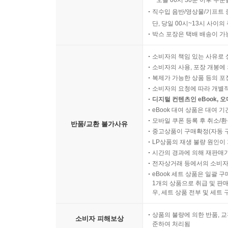
오늘 06시 30분 이후 주문
직수입 음반/영상물/기프트 
단, 당일 00시~13시 사이
박스 포장은 택배 배송이 가
소비자의 책임 있는 사유로 
소비자의 사용, 포장 개봉에 
복제가 가능한 상품 등의 포장을 
소비자의 요청에 따라 개별
디지털 컨텐츠인 eBook, 
eBook 대여 상품은 대여 기
모바일 쿠폰 등록 후 취소/환
반품/교환 불가사유
중고상품이 구매확정(자동 
LP상품의 재생 불량 원인이 기
시간의 경과에 의해 재판매가
전자상거래 등에서의 소비자
eBook 세트 상품은 일괄 
1개의 상품으로 취급 및 판매
우, 세트 상품 전부 및 세트
상품의 불량에 의한 반품, 교
소비자 피해보상
준하여 처리됨