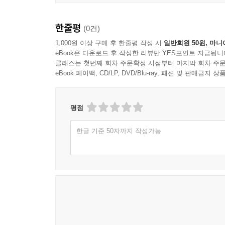
―머리말
한줄평
(0건)
전 3권으로 구성된 이 역주 『삼국유사』의 1권은 
편으로 구성되어 있습니다. 고조선 이하 여러 국가의
1,000원 이상 구매 후 한줄평 작성 시
일반회원 50원, 마니
eBook은 다운로드 후 작성한 리뷰만 YES포인트 지급됩니
흥법편 이하 7편을 제2권으로 묶은 것입니다.
클래스는 첫번째 회차 주문확정 시점부터 마지막 회차 주문
이 역주본의 체재상의 특징은 특히 『삼국유사』의 맨
eBook 페이백, CD/LP, DVD/Blu-ray, 패션 및 판매금
별도의 한 권으로 묶고 320여 개의 주석을 
서술함으로써 『삼국유사』의 역사성을 보완하고 완
평점
기존의 역주서와 차별되는 이 책의 가장 큰 특징
한글 기준 50자까지 작성가능
위치한 왕력은 기이편 이하와 내용상 서로 다른 부분
『삼국사기』에서 빠진 고조선, 부여, 가야, 발해
종합적으로 정리한 연대기라는 점에서 『삼국유사』
모아 심층적인 주석을 붙이고 별도의 책으로 간행하
―해제