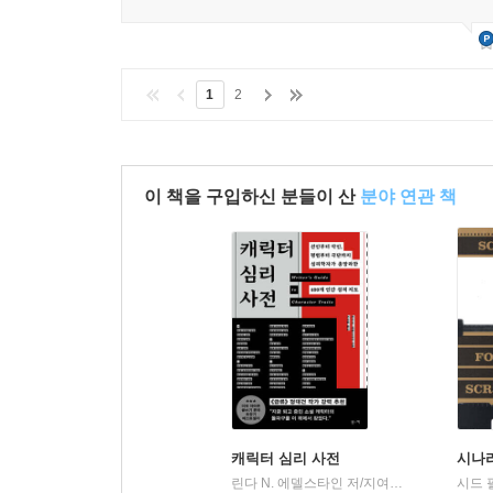
1
2
이 책을 구입하신 분들이 산
분야 연관 책
캐릭터 심리 사전
시나
린다 N. 에델스타인 저/지여울 역
부키
시드 
|