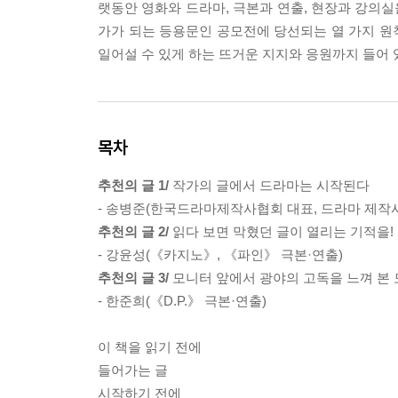
랫동안 영화와 드라마, 극본과 연출, 현장과 강의실
가가 되는 등용문인 공모전에 당선되는 열 가지 원칙
일어설 수 있게 하는 뜨거운 지지와 응원까지 들어 
목차
추천의 글 1/
작가의 글에서 드라마는 시작된다
- 송병준(한국드라마제작사협회 대표, 드라마 제작
추천의 글 2/
읽다 보면 막혔던 글이 열리는 기적을!
- 강윤성(《카지노》, 《파인》 극본·연출)
추천의 글 3/
모니터 앞에서 광야의 고독을 느껴 본 
- 한준희(《D.P.》 극본·연출)
이 책을 읽기 전에
들어가는 글
시작하기 전에