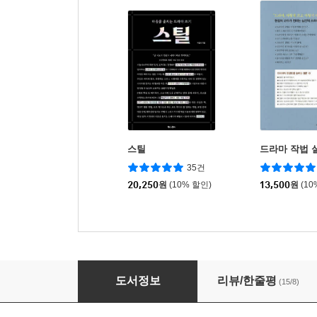
스틸
드라마 작법 
35건
20,250
원
(10% 할인)
13,500
원
(10
드라마 : 공모전에 당선되는 글쓰기
도서정보
리뷰/한줄평
(15/8)