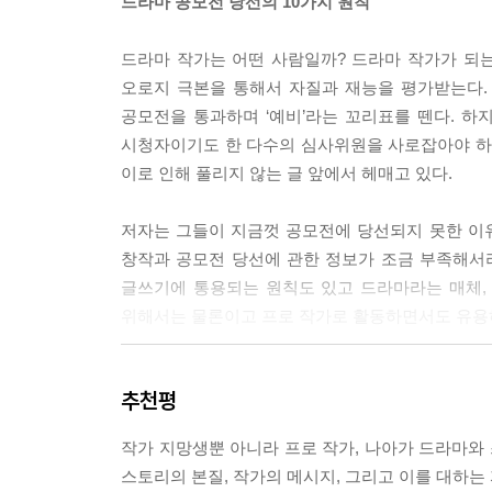
드라마 공모전 당선의 10가지 원칙
《이상한 변호사 우영우》(2022)의 주인공 우영우
도희는 재벌가에게 버림받았지만 서울시장 선거를 
드라마 작가는 어떤 사람일까? 드라마 작가가 되는
청자는 사랑합니다. 1막에서 사건을 등장시켜 이야
오로지 극본을 통해서 자질과 재능을 평가받는다. 
21세기의 드라마 창작에서는 전체의 절반을 차지하는
공모전을 통과하며 ‘예비’라는 꼬리표를 뗀다. 하
2막이라는 긴 척추를 지탱하고 유지하기 위해 1막과
시청자이기도 한 다수의 심사위원을 사로잡아야 하기
--- 「1부 8장 ‘행동의 척추를 세워 쓴다’」중에서
이로 인해 풀리지 않는 글 앞에서 헤매고 있다.
“이 책의 목적은 드라마 분석인가요, 아니면 드라마
저자는 그들이 지금껏 공모전에 당선되지 못한 이유
장 중요한 목표는 드라마 대본을 잘 쓰는 데 유용
창작과 공모전 당선에 관한 정보가 조금 부족해서
글쓰기』는 드라마 창작 작법서입니다. 그리고 지금
글쓰기에 통용되는 원칙도 있고 드라마라는 매체,
요. 그런데 왜 제목이 ‘내 이야기에 맞는 구조로 
위해서는 물론이고 프로 작가로 활동하면서도 유용
야 하는 이유는 이렇습니다.
--- 「1부 10장 ‘내 이야기에 맞는 구조로 쓴다’」중
10가지 원칙을 실제 창작 과정에 적용한다
추천평
10가지 원칙을 내 것으로 만드는 워크북
2020년 넷플릭스 전 세계 시청률 1위를 달성했던 
자는 체스판 시작부터 퀸이 되는 지점까지의 거리가
작가 지망생뿐 아니라 프로 작가, 나아가 드라마와 
열심히 드라마 창작 원리를 배우고 수많은 작품을 보
합니다. 이 책의 목적은 창작을 위한 분석이잖아요.
스토리의 본질, 작가의 메시지, 그리고 이를 대하는
“내가 배운 게 이런 건 아니지 않나?” 하면서 당황