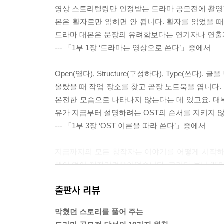
영상 스토리텔링만 인정받는 드라마 공모전에 촬영할
본은 활자로만 읽히면 안 됩니다. 활자를 읽었을 
드라마 대본은 문장의 유려함보다는 연기자나 연출자
--- 「1부 1장 ‘드라마는 영상으로 쓴다’」중에서
Open(열다), Structure(구성하다), Type(
올랐을 때 작업 장소를 찾고 곧장 노트북을 엽니다.
온전한 모습으로 나타나지 않는다는 데 있고요. 대부
유가 지금부터 설명하려는 OST의 순서를 지키지 
--- 「1부 3장 ‘OST 이론을 따라 쓴다’」중에서
지금까지의 모든 창작자는 이야기를 어떻게 시작하
책이 없어 제자리걸음이었습니다. 그러다 보니 35페
의 본질이라고 칭했습니다. 이것을 온전한 이야기 
출판사 리뷰
재할까요? 시작과 끝 지점이 어디인지를 먼저 알아내
--- 「1부 6장 ‘플롯의 삼각형을 설계하여 쓴다’」
막혔던 스토리를 풀어 주는