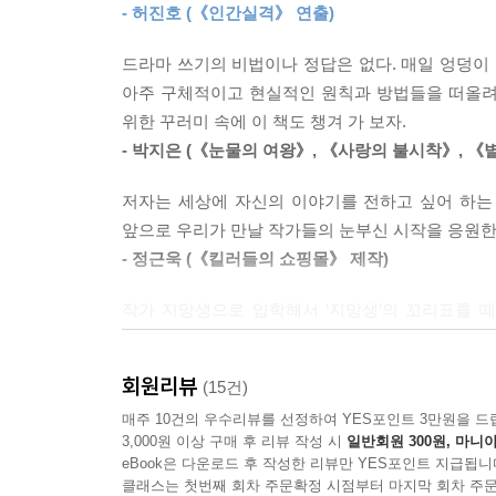
가 알고 있듯이 스토리는 기본적으로 3막 4장 구조
- 허진호 (《인간실격》 연출)
8개의 연습문제를 통해 드라마 창작의 10가지 원칙
기존 작품들을 참고 및 분석하기 편하고 거기에 나의
장르 결정, 메인플롯과 서브플롯, 1-2-3막의 구분 
--- 「1부 10장 ‘내 이야기에 맞는 구조로 쓴다’」중
드라마 쓰기의 비법이나 정답은 없다. 매일 엉덩이 
단계를 제시한다. 마지막으로 완성된 글의 풍미를 더
아주 구체적이고 현실적인 원칙과 방법들을 떠올려 
왼쪽의 도형, 도표, 혹은 언뜻 미로 같기도 한 무엇
위한 꾸러미 속에 이 책도 챙겨 가 보자.
처음에는 더디더라도 여러 번 자신의 글에 적용하다 
말이요! 오래 천천히 들여다보세요. 각각이 무엇을 
- 박지은 (《눈물의 여왕》, 《사랑의 불시착》, 《
지금 내가 어느 부분에서 헤매고 있는지, 무엇을 모
겁니다. 무언가 미진하다면 책 1부를 다시 정독해 
숙지하지 못한 지점으로 돌아가 다시 살펴보고 2부
저자는 세상에 자신의 이야기를 전하고 싶어 하는
에는 6개 요소가 들어 있습니다.
앞으로 우리가 만날 작가들의 눈부신 시작을 응원한
‘작가는 웃으면서 다시 시작하는 사람’
--- 「2부 2장 ‘공모전 당선의 10가지 원칙 창작에 적용하
- 정근욱 (《킬러들의 쇼핑몰》 제작)
누구보다 작가 자신을 위한 작법서
작가 지망생으로 입학해서 ‘지망생’의 꼬리표를 떼
때까지 읽고 또 읽어 자신만의 강력한 무기를 완성
드라마 공모전을 준비 중인 예비 작가, 이제 막 작품
- 유영식 (《대도시의 사랑법》 기획, 연세예술원 
다르지 않다. 아이템을 구상하고, 쓰고, 수정하다 
회원리뷰
(15건)
나오냐의 차이만 있을 뿐이다. 예비 작가일 때는
엉덩이의 힘만을 요구하던 작가 지망생의 세상에,
매주 10건의 우수리뷰를 선정하여 YES포인트 3만원을 드
최우선인 캐릭터 구축기다. 초보 작가가 되면 끝점
3,000원 이상 구매 후 리뷰 작성 시
일반회원 300원, 마니아
열린다.
작가가 되면 새삼 스토리가 무엇인지 이제야 비로
eBook은 다운로드 후 작성한 리뷰만 YES포인트 지급됩니
- 이정곤 (《거래》 연출)
하겠구나를 그릴 수 있는 본격 드라마 창작기다. 지
클래스는 첫번째 회차 주문확정 시점부터 마지막 회차 주문