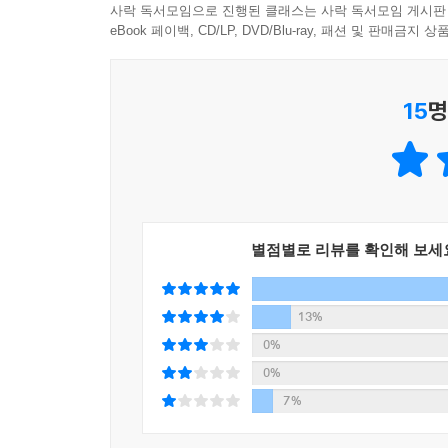
사락 독서모임으로 진행된 클래스는 사락 독서모임 게시판
작법서가 이렇게 재미있어도 될까? 웬만한 드라마
eBook 페이백, CD/LP, DVD/Blu-ray, 패션 및 판매금
거의 모든 드라마 공모전 요강에는 ‘작가님들의 새로
재미있게 써야지!’ 하고 활활 의지를 불태우게 하는 
계획해야 한다. 다만 이 여행은 계획하는 작가보
- 유수민 (《약한영웅》 극본·연출)
여행이다. 저자는 자신의 글을 쓰는 과정에 시련은
15
명
까칠하고, 예민하고, 의심이 많고, 그만큼 여리
쉽고 편한 용어와 친근한 문체를 사용하고 있어 친
주저하지 말고 확신으로 가득 찬 마음을 가졌으면 합니
책을 읽는 동안 기분도 좋아졌다.
- 이철화 (《사장님을 잠금해제》, 《스피릿 핑거스
드라마 연출가, 작가, 제작자, 기획자가 매일 모여 
창작의 비밀과 자신의 실패까지도 솔직하게 전하는
별점별로 리뷰를 확인해 보세
- 김영배 (《모범택시》 제작)
13%
초보 드라마 작가인 나에게 한줄기 강력한 빛이
0%
만병통치약이다. 드라마의 근원적인 문제를 해결하고
- 안소정 (《아이쇼핑》 극본)
0%
7%