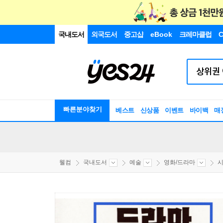
국내도서
외국도서
중고샵
eBook
크레마클럽
C
빠른분야찾기
베스트
신상품
이벤트
바이백
매
웰컴
국내도서
예술
영화/드라마
시