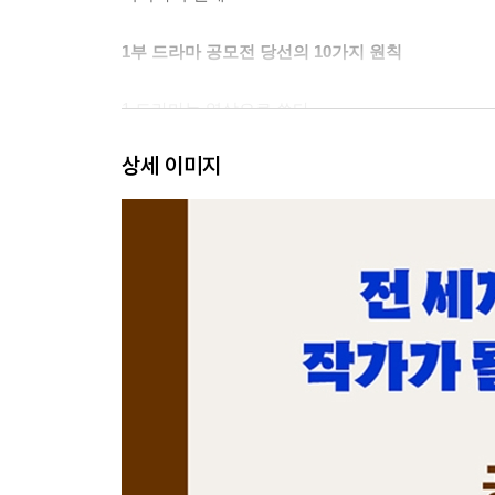
1부 드라마 공모전 당선의 10가지 원칙
1 드라마는 영상으로 쓴다
2 드라마는 ‘극적 순간’을 쓴다
상세 이미지
3 OST 이론을 따라 쓴다
쓸 수 있는 글과 쓸 수 없는 글 / OST 이론
4 드라마는 주인공 중심으로 쓴다
주인공 중심의 글쓰기 / 주의해야 할 주인공 유형
5 적대자 중심의 글쓰기도 고려하여 쓴다
적대자는 곧 작가다 / 악마가 스토리를 시작한다 / 
6 플롯의 삼각형을 설계하여 쓴다
플롯의 삼각형: 내적 원리 / 플롯의 삼각형: 동작 활용
7 서브플롯의 역삼각형도 설정하여 쓴다
서브플롯의 역삼각형은 보충 설명이다 / 서브플롯은
8 행동의 척추를 세워 쓴다
2막은 스토리의 척추다 / 척추가 스토리의 본질이다