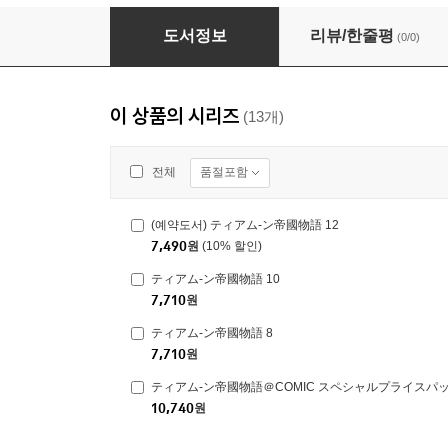
ティアム-ン帝國物語 8
도서정보
리뷰/한줄평
(0/0)
이 상품의 시리즈
(13개)
품절포함
전체
(예약도서) ティアム-ン帝國物語 12
7,490
원
(10% 할인)
ティアム-ン帝國物語 10
7,710
원
ティアム-ン帝國物語 8
7,710
원
ティアム-ン帝國物語＠COMIC スペシャルプライスパッ
10,740
원