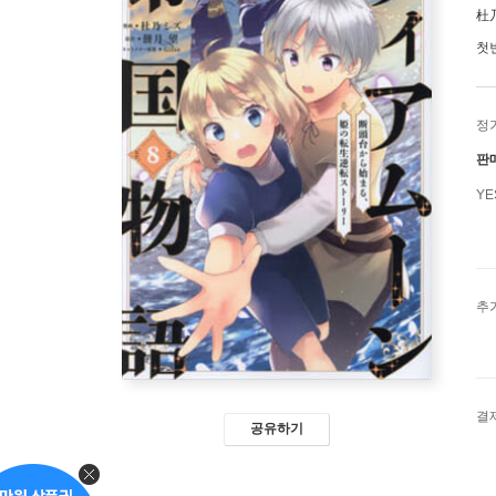
杜
첫
정
판
Y
추
결
공유하기