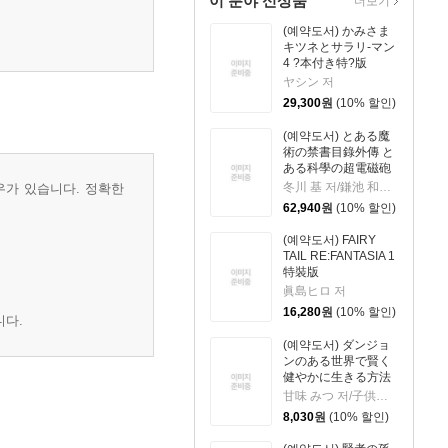
이 분야 신상품
더보기
(예약도서) かみさま
キツネとサラリ-マン
4 ?本付き特?版
ヤシン 저
29,300
원
(10% 할인)
(예약도서) とある魔
術の禁書目錄外傳 と
ある科學の超電磁砲
21 特裝版
冬川 基 저/鎌池 和馬 원작
우가 있습니다. 정확한
62,940
원
(10% 할인)
(예약도서) FAIRY
TAIL RE:FANTASIA 1
特裝版
眞島ヒロ 저
16,280
원
(10% 할인)
니다.
(예약도서) ダンジョ
ンのある世界で賢く
健やかに生きる方法
9
甘味 みつ 저/子供の子 원작
8,030
원
(10% 할인)