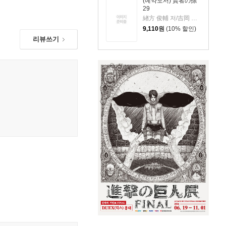
(예약도서) 賢者の孫
29
緖方 俊輔 저/吉岡 剛 원작
9,110
원
(10% 할인)
리뷰쓰기