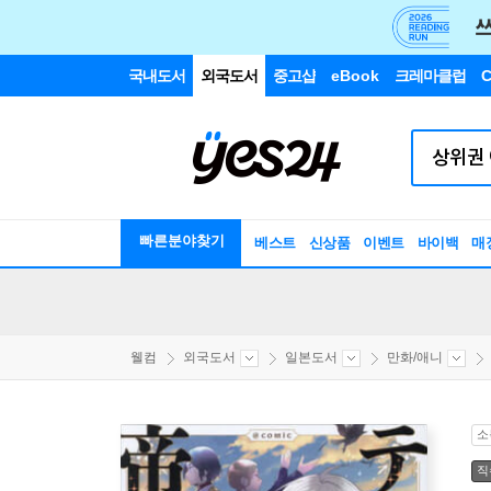
국내도서
외국도서
중고샵
eBook
크레마클럽
C
빠른분야찾기
베스트
신상품
이벤트
바이백
매
웰컴
외국도서
일본도서
만화/애니
소
직