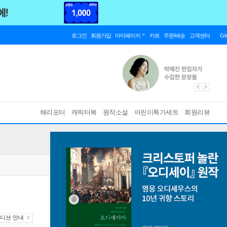
로그인
회원가입
마이페이지
카트
주문/배송
고객센터
Gl
해리포터
캐릭터북
원작소설
어린이특가세트
회원리뷰
에디션 안내