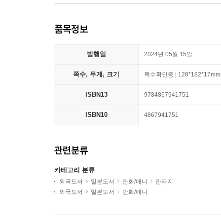
품목정보
발행일
2024년 05월 15일
쪽수, 무게, 크기
쪽수확인중 | 128*182*17mm
ISBN13
9784867941751
ISBN10
4867941751
관련분류
카테고리 분류
외국도서
일본도서
만화/애니
판타지
외국도서
일본도서
만화/애니