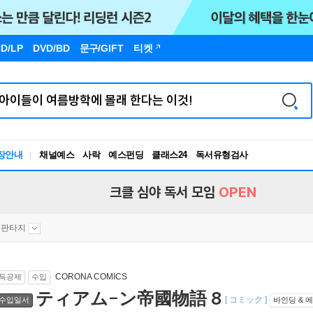
D/LP
DVD/BD
문구
/GIFT
티켓
장안내
채널예스
사락
예스펀딩
클래스24
독서유형검사
RBTI Lab
독서유형검사
크클 심야 독서 모임
OPEN
판타지
CORONA COMICS
득공제
수입
ティアム-ン帝國物語 8
[ コミック ]
수입일서
바인딩 & 