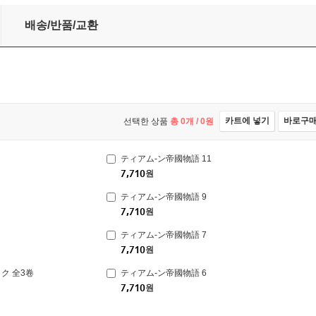
배송/반품/교환
카트에 넣기
바로구
선택한 상품
총
0
개 /
0
원
ティアム-ン帝國物語 11
7,710
원
ティアム-ン帝國物語 9
7,710
원
ティアム-ン帝國物語 7
7,710
원
ク 全3卷
ティアム-ン帝國物語 6
7,710
원