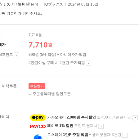
乃 ミズ
저 /
餠月 望
원작
TOブックス
2024년 05월 15일
번째 리뷰어가 되어주세요.
가
7,710원
7,710
원
매가
ES포인트
390원 (5% 적립) + 마니아추가적립
5만원이상 구매 시 2천원 추가적립
가혜택쿠폰
쿠폰받기
주문금액대별 할인쿠폰
제혜택
카카오페이
2,000원 즉시할인
일 400건, 4만원 이상
페이코
1% 할인
포인트 결제시
토스페이
1만P 추첨 적립
+ 생애첫결제 3천원