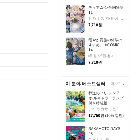
ティアム-ン帝國物語
11
杜乃 ミズ 저/ 餠月 望 원작
7,710
원
穩やか貴族の休暇の
すすめ。＠COMIC
14
岬 원작/ 百地 저
7,710
원
이 분야 베스트셀러
더보기
葬送のフリ-レン 7
オ-ルキャラトランプ
付き特裝版
アベ ツカサ 그림/山田 鐘人 원작
17,750
원
(10% 할인)
SAKAMOTO DAYS
28
鈴木 祐斗 저