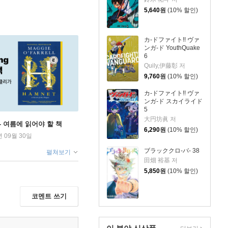
5,640
원
(10% 할인)
カ-ドファイト!! ヴァ
ンガ-ド YouthQuake
6
Quily,伊藤彰 저
9,760
원
(10% 할인)
カ-ドファイト!! ヴァ
ンガ-ド スカイライド
5
大円坊眞 저
ng - 여름에 읽어야 할 책
6,290
원
(10% 할인)
년 09월 30일
ブラッククロ-バ- 38
펼쳐보기
田畑 裕基 저
5,850
원
(10% 할인)
코멘트 쓰기