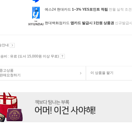
예스24 현대카드
1~3% YES포인트 적립
전월 실적 조건
현대백화점카드
앱카드 발급시 1만원 상품권
신규발급
송안내
송비 : 유료 (도서 15,000원 이상 무료)
중고상품
이 상품을 팔기
판매요청하기