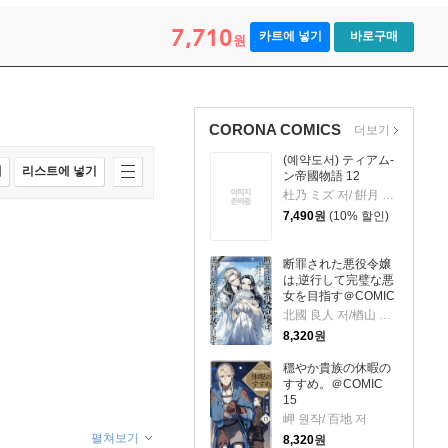
7,710
카트에 넣기
바로구매
원
CORONA COMICS
더보기
(예약도서) ティアム-
매
리스트에 넣기
ン帝國物語 12
杜乃 ミズ 저/ 餠月 望 원작
7,490
원
(10% 할인)
断罪された悪役令嬢
は,逆行して完璧な悪
女を目指す＠COMIC
8
北國 良人 저/楢山 幕府 원저
8,320
원
穩やか貴族の休暇の
すすめ。＠COMIC
15
岬 원작/ 百地 저
펼쳐보기
8,320
원