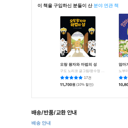
이 책을 구입하신 분들이 산
분야 연관 책
오랑 왕자와 마법의 성
엄마가
구도 노리코 글그림/윤수정 역
책읽는곰
노부미
|
17건
11,700
원
(10% 할인)
10,8
배송/반품/교환 안내
배송 안내