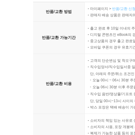
마이페이지 >
반품/교환 신청
반품/교환 방법
판매자 배송 상품은 판매자와
출고 완료 후 10일 이내의 
디지털 콘텐츠인 eBook의 
반품/교환 가능기간
중고상품의 경우 출고 완료일
모바일 쿠폰의 경우 유효기간(
고객의 단순변심 및 착오구
직수입양서/직수입일서중 일
단, 아래의 주문/취소 조건인
오늘 00시 ~ 06시 30분 
반품/교환 비용
오늘 06시 30분 이후 주문
직수입 음반/영상물/기프트 
단, 당일 00시~13시 사이
박스 포장은 택배 배송이 가
소비자의 책임 있는 사유로 
소비자의 사용, 포장 개봉에 
복제가 가능한 상품 등의 포장을 