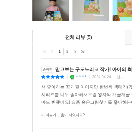
5
전체 리뷰
(5)
1
2
믿고보는 구도노리코 작가! 아이의 
종이책
z*****5
2024-04-24
신고
|
|
|
책 좋아하는 32개월 아이지만 한번씩 책태기(
시리즈를 너무 좋아해서오랑 왕자와 개굴개굴 
마도 반했어요! 요즘 숨은그림찾기를 좋아하는데
이 리뷰가 도움이 되었나요?