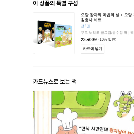
이 상품의 특별 구성
오랑 왕자와 마법의 성 + 오랑
칠총사 세트
전2권
구도 노리코 글그림/윤수정 역
책
|
23,400
원
(10% 할인)
카트에 넣기
카드뉴스로 보는 책