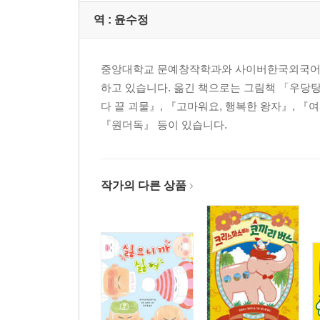
역 :
윤수정
중앙대학교 문예창작학과와 사이버한국외국어대
하고 있습니다. 옮긴 책으로는 그림책 「우당탕
다 끝 괴물』, 『고마워요, 행복한 왕자』, 『여
『원더독』 등이 있습니다.
작가의 다른 상품