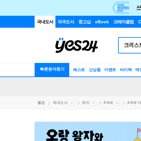
국내도서
외국도서
중고샵
eBook
크레마클럽
C
빠른분야찾기
베스트
신상품
이벤트
바이백
매
웰컴
국내도서
유아
4-6세
4-6세 다