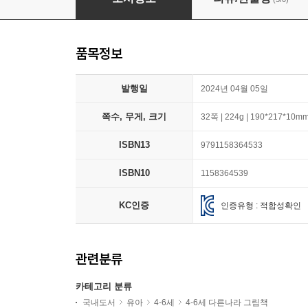
품목정보
발행일
2024년 04월 05일
쪽수, 무게, 크기
32쪽 | 224g | 190*217*10m
ISBN13
9791158364533
ISBN10
1158364539
KC인증
인증유형 : 적합성확인
관련분류
카테고리 분류
국내도서
유아
4-6세
4-6세 다른나라 그림책