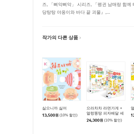
즈, 「삐악삐악」 시리즈, 「펭귄 남매랑 함께 
당탕탕 야옹이와 바다 끝 괴물』,...
작가의 다른 상품
싫으니까 싫어
으라차차 라면가게 +
얼렁뚱땅 피자배달 세
13,500
원
(10% 할인)
1
트
24,300
원
(10% 할인)