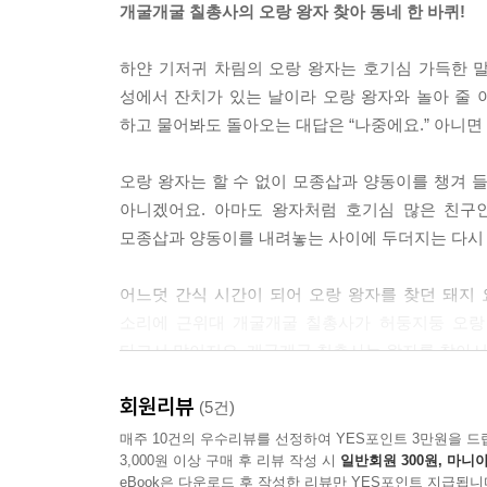
개굴개굴 칠총사의 오랑 왕자 찾아 동네 한 바퀴!
하얀 기저귀 차림의 오랑 왕자는 호기심 가득한 
성에서 잔치가 있는 날이라 오랑 왕자와 놀아 줄 이
하고 물어봐도 돌아오는 대답은 “나중에요.” 아니면 
오랑 왕자는 할 수 없이 모종삽과 양동이를 챙겨 들
아니겠어요. 아마도 왕자처럼 호기심 많은 친구인 
모종삽과 양동이를 내려놓는 사이에 두더지는 다시 
어느덧 간식 시간이 되어 오랑 왕자를 찾던 돼지 요
소리에 근위대 개굴개굴 칠총사가 허둥지둥 오랑
타고서 말이지요. 개굴개굴 칠총사는 왕자를 찾아서
회원리뷰
전 세계 300만 독자의 마음을 사로잡은
(5건)
‘우당탕탕 야옹이’ 시리즈의 출발점
매주 10건의 우수리뷰를 선정하여 YES포인트 3만원을 드
3,000원 이상 구매 후 리뷰 작성 시
일반회원 300원, 마니아
eBook은 다운로드 후 작성한 리뷰만 YES포인트 지급됩니