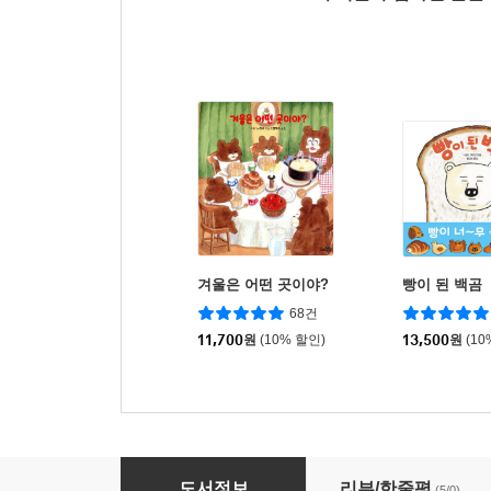
겨울은 어떤 곳이야?
빵이 된 백곰
68건
11,700
원
(10% 할인)
13,500
원
(10
오랑 왕자와 개굴개굴 칠총사
도서정보
리뷰/한줄평
(5/0)