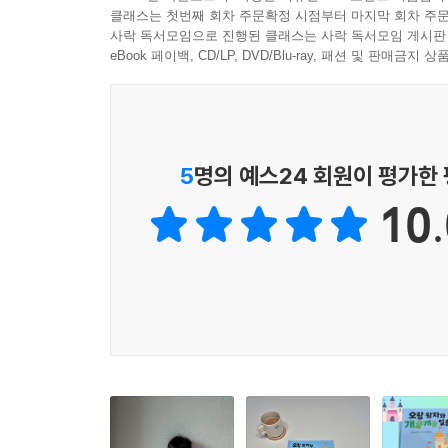
《오랑 왕자와 개굴개굴 칠총사》는 전 세계에서 
클래스는 첫번째 회차 주문확정 시점부터 마지막 회차 주문
작가의 초기작입니다. 여덟 마리 야옹이 같은 뻔뻔함
사락 독서모임으로 진행된 클래스는 사락 독서모임 게시판
하는 호기심 가득한 어린이입니다. 아직 기저귀를 
eBook 페이백, CD/LP, DVD/Blu-ray, 패션 및 판매금
서너 살짜리 동생 같은 느낌이랄까요.
《오랑 왕자와 개굴개굴 칠총사》 편에서는 뜻하지
처음 만난 친구 집에서 느긋하게 간식도 먹고, 천연
5
명의 예스24 회원이 평가한
10.
사실 오랑 왕자가 이렇게 느긋하고 천연덕스러울 수
자신의 호기심과 모험심을 마음껏, 그러나 안전하게
그 자체가 아닐까 싶습니다. 어린이가 마음껏 실수하
비행기로 세상을 여행할 수 있는 ‘펭귄 남매의 세계
《오랑 왕자와 개굴개굴 칠총사》는 구도 노리코의 
재미에 눈을 뜨기 시작한 3~5세 어린이들에게 가
칠총사를 따라 사람 많은 시장에서 왕자를 찾아 보
세계로 이끄는 다정한 길잡이가 되어 주기를 바라 