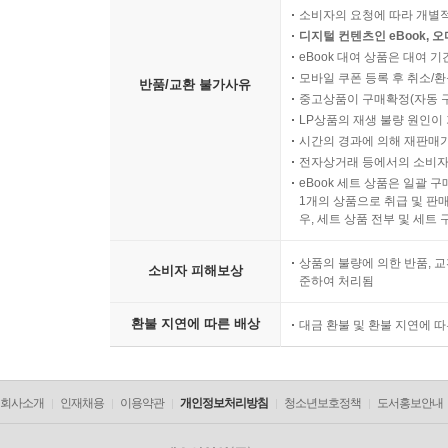
소비자의 요청에 따라 개별
디지털 컨텐츠인 eBook, 
eBook 대여 상품은 대여 기
모바일 쿠폰 등록 후 취소/환
반품/교환 불가사유
중고상품이 구매확정(자동 
LP상품의 재생 불량 원인이 기
시간의 경과에 의해 재판매가
전자상거래 등에서의 소비자
eBook 세트 상품은 일괄 
1개의 상품으로 취급 및 판매
우, 세트 상품 전부 및 세트
상품의 불량에 의한 반품, 교
소비자 피해보상
준하여 처리됨
환불 지연에 따른 배상
대금 환불 및 환불 지연에 
회사소개
인재채용
이용약관
개인정보처리방침
청소년보호정책
도서홍보안내