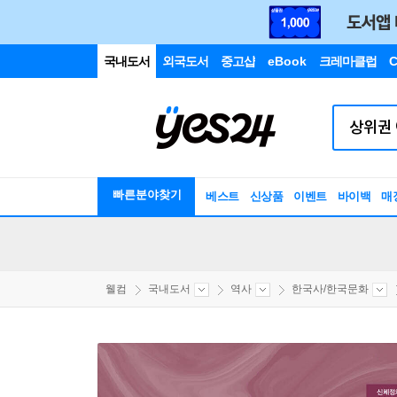
국내도서
외국도서
중고샵
eBook
크레마클럽
C
빠른분야찾기
베스트
신상품
이벤트
바이백
매
웰컴
국내도서
역사
한국사/한국문화