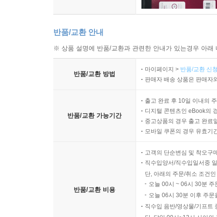
반품/교환 안내
※ 상품 설명에 반품/교환과 관련한 안내가 있는경우 아래 
마이페이지 >
반품/교환 신청
반품/교환 방법
판매자 배송 상품은 판매자와
출고 완료 후 10일 이내의 
디지털 콘텐츠인 eBook의 
반품/교환 가능기간
중고상품의 경우 출고 완료일
모바일 쿠폰의 경우 유효기간(
고객의 단순변심 및 착오구
직수입양서/직수입일서중 일
단, 아래의 주문/취소 조건인
오늘 00시 ~ 06시 30분 
반품/교환 비용
오늘 06시 30분 이후 주문
직수입 음반/영상물/기프트 