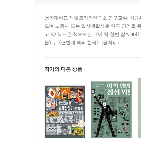
III. 죽음의 미화와 미담, 미학적으로 승화
IV. 맺음말
청암대학교 재일코리안연구소 연구교수. 성균
으며 노동사 또는 일상생활사로 연구 영역을 
재일조선인 역사 속 한국전쟁의 재난적 성격 검토:
고 있다. 지은 책으로는 《이 약 한번 잡숴 봐
I. 머리말
들》, 《근현대 속의 한국》(공저),...
II. 제노사이드와 트라우마 속 재일조선인의 재난: 19
III. 한국전쟁과 재일조선인의 재난
IV. 맺음말
작가의 다른 상품
생명 존중 공동체 확립을 위한 간호윤리 중요성: 한
I. 머리말
II. 전쟁에 대한 윤리적 접근
III. 간호윤리
IV. 한국전쟁 시 간호사의 역할
V. 맺음말
독일 나치정권의 식량정책과 생명정치: 통곡물빵(Vollk