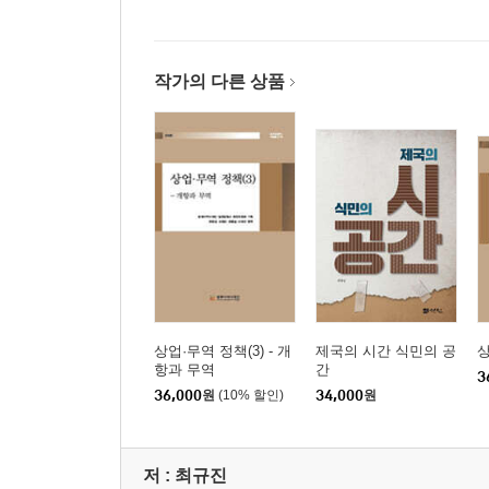
I. 머리말
II. 한지의업면허제도에 대한 개괄
III. 김승수의 삶을 통해 본 한지의업면허제도
작가의 다른 상품
IV. 맺음말
1946년 부산·경남 지역의 콜레라 발병·만연과 아시
I. 머리말: 1946년 남조선 콜레라 유행의 문제성
II. 콜레라의 부산 발병과 동아시아 국제 정치
III. 부산 지역의 콜레라 확산
IV. 경상남도 군부(郡部) 지역의 콜레라 만연
V. 맺음말: 부산·경남 지역 콜레라 발병·유행의 사
상업·무역 정책(3) - 개
제국의 시간 식민의 공
상
2부 전쟁과 생명정치
항과 무역
간
3
36,000
원
(10% 할인)
34,000
원
전시체제기 조선인의 신체 동원과 죽음의 미학: 내
I. 머리말
저 :
최규진
II. 전시체제기 지원병령과 신체의 동원