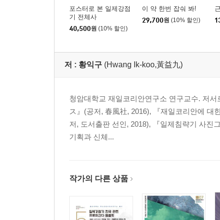
I. 머리말
포스터로 본 일제강점
이 약 한번 잡숴 봐!
II. 식량정책과 나치정권의 생명정치: 연구사
기 전체사
29,700
원
(10% 할인)
1
40,500
원
(10% 할인)
III. 나치정권의 식단개입과 식량정책
IV. 통곡물빵과 나치정권의 생명정치
V. 맺음말
저 :
황익구
(Hwang Ik-koo,黃益九)
이 책에 실린 논문의 출처
찾아보기
청암대학교 재일코리안연구소 연구교수. 저서로
ス』(공저, 春風社, 2016), 『재일코리안에 
저, 도서출판 선인, 2018), 『일제침략기 사
기획과 신체...
작가의 다른 상품