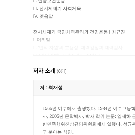
II. 민중보건운동
III. 전시체제기 사회체육
IV. 맺음말
전시체제기 국민체력관리와 건민운동 | 최규진
I. 머리말
II. ‘인적 자원’의 효용성, 체력검정과 체력검사
III. ‘건민건병’, 건강주간과 건민운동
IV. 맺음말
저자 소개
(8명)
전시체제기 식민지 조선의 ‘총후’ 여성과 프로파간다
I. 머리말
저 :
최재성
II. 『방송지우』의 창간과 징병제
III. 『방송지우』에 나타난 ‘총후’의 국민상
1965년 여수에서 출생했다. 1984년 여수고등
IV. 미담과 시각이미지의 정치학 157
사, 2005년 문학박사, 박사 학위 논문: 일
V. 맺음말
반민족행위진상규명위원회에서 일했다. 성균관대
구 분야는 식민...
김승수의 삶을 통해 본 일제강점기 한지의업면허제도