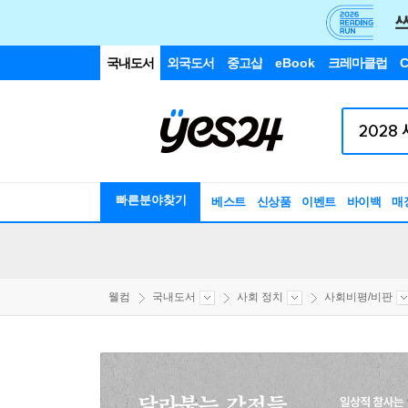
국내도서
외국도서
중고샵
eBook
크레마클럽
C
빠른분야찾기
베스트
신상품
이벤트
바이백
매
웰컴
국내도서
사회 정치
사회비평/비판