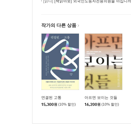
[읽다]
[책읽아웃] 외국인노동자전용의원을 아십니까? (G.
작가의 다른 상품
연결된 고통
아프면 보이는 것들
15,300
원
(10% 할인)
16,200
원
(10% 할인)