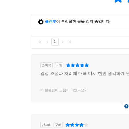
허락되지 않은 듯했다. (168~169쪽)
클린봇
이 부적절한 글을 감지 중입니다.
안산, 광화문, 팽목항, 목포 등 현장을 앞장서 
지금까지 10년간 우리 사회에 길게 드리워진 정
학습했으며 국가는 반대자의 싸움을 원천봉쇄해야
1
강력한 정동’이라고 진단한다. 그렇다면, 무관심과
선택할지에 달렸다는 말로 답을 대신한다. 그러면서 
‘내 삶을 어떻게 만들어나갈 것인가’와도 정확히 같
종이책
구매
감정 조절과 처리에 대해 다시 한번 생각하게 
내 앞에 고통받는 존재가 있다. 나는 무엇을 할 것
방관할 것인가? 아니면, 그가 죽기 전에 손을 내밀
실존하는 인간으로서 어떻게 살아갈 것인가와 직접적으
이 한줄평이 도움이 되었나요?
책의 머리말에 따르면 “의료인류학자는 고통을 겪는
자리를 만들기 위해 애쓰는 사람”이다. 이 책은
위해, 또한 참사 당사자만의 이야기가 아닌 ‘우리’
eBook
구매
일은 머리말을 쓴 김희경의 말대로, “고통으로 헐린