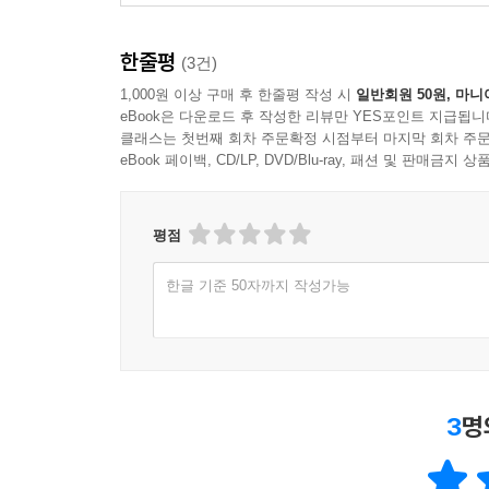
이정희의 인지증 돌봄은 의료의 언어나 철학의 언
한줄평
몸에서 건강한 몸으로 혹은 소위 ‘비정상’에서 ‘정
(3건)
또 다른 사회적 삶의 가능성을 만들어간다는 데 
1,000원 이상 구매 후 한줄평 작성 시
일반회원 50원, 마니
eBook은 다운로드 후 작성한 리뷰만 YES포인트 지급됩니
(148~149쪽)
클래스는 첫번째 회차 주문확정 시점부터 마지막 회차 주문
eBook 페이백, CD/LP, DVD/Blu-ray, 패션 및 판매금
세월호에서 이태원까지 참사가 일상이 된 우리 사회
그 너머의 희망에 관하여
평점
책에는 코로나19 의료 참사에 관한 이야기뿐 아니라
한글 기준 50자까지 작성가능
다룬 덕성여대 문화인류학과 김관욱 교수가, 이태
정동을 살펴봤다. 김관욱 교수는 세월호 때와 달리
애도할 기회를 빼앗았다고 지적한다. 또 참사 
피해자의 위치가 ‘거꾸로’ 뒤바뀐 상황이 특정 감
3
명
유가족들과 생존자들은 평생 슬픔과 분노, 무력감과 죄
이라는 것이 존재한다는 듯, 또한 그것에 애도의 시
못하는 일상이 강요되기도 한다. 실제로 많은 유가