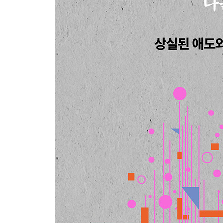
돌봄의 얼굴들: 의료와 철학의 언어를 넘어 실천과
- 정종민(전남대학교 글로벌디아스포라연구소)
“1초도 못 쉬는” 돌봄
퇴근 없는 삶
돌봄은 일방적이라기보다 관계적이다
하고 싶은 돌봄이 아니라 잘할 수 있는 돌봄
못다 한 이야기들
애도의 시간은 흘러가지 않고 반복된다: 이태원 참
- 김관욱(덕성여자대학교 문화인류학과)
1주기 첫날, 다시 시작되는 그날
마음속에 슬픔을 담는 새로운 장기가 생겼다
분노의 정동에 숨은 피해자의 위치
존재 자체로 위로가 되는 곳, 분향소
상징으로 가득 찬 애도의 일상