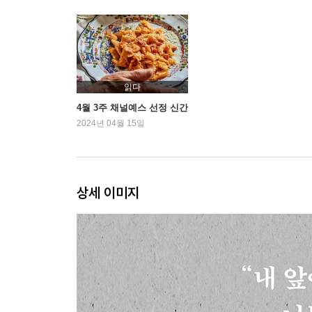
참사의 부모들이 모두 모인 정 군의 3주기 추모제
잊히지 않으려 마지막으로 선택한 도보행진
환대의 웃음 그리고 회한
엄마의 손으로 빚은 아들의 얼굴
비손, 비로소 아들을 떠나보냈던 순간
읽다
희망을 남기고 싶은 소망
4월 3주 채널예스 선정 신간
2024년 04월 15일
우리가 그 시절 잃어버린 것들: 애도에 관하여
- 이기병(한림대학교 의과대학 춘천성심병원)
상세 이미지
통째로 생략된 감각
최악보다 더 나쁜 결과
“아빠는, 충분했다”
기억하고 복원해야 할 필수적 정동
좋은 애도란 무엇인가
우리 사회가 품은 애도의 윤리