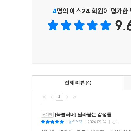
코로나19와 기다림의 다양한 얼굴들,
4
명의 예스24 회원이 평가한
어머니는 참사 후 1년하고 10일이 지난 시간을 살고
무심함은 어떻게 무자비함으로 변하는가
--- p.154
9.
책의 저자들은 의료인류학연구회 소속의 학자, 연
참사를 막지 못했는지 입증해야 할 의무가 있는 
관점에서 논의하기 위한 소규모 월례 세미나로 출발
할 것을 요구하는 위치를 고수하고 있다. 철저한 
확산으로 인한 여파들을 다룬다.
유가족이었다. 가해자와 피해자의 위치가 뒤바뀐 형
--- p.166
경북대학교 고고인류학과 김희경 교수는 코로나19가
대유행하면서 재택 치료가 시작되고, 방역 체계가 
배 안에서의 마지막 모습을 보관한 휴대전화에는 사
응급실 근처에 가보지도 못한 채 아침을 맞는다.
아이들의 천진난만한 웃음부터, 배가 기울어지고 물
보호자이자 인류학자의 관점에서 재해석한다. 다시는
전체 리뷰
(4)
해경과 어른들을 향한 욕설, 그리고 엄마와 아빠와 
느끼는 한편, 그렇다면 기다림이 “무조건 수정되어
다. 응답(response)할 수 있는 능력(ability), 
1
체계) 속 기다림의 두 가지 측면을 균형 있게 보여준
았다.
--- p.187
기다림은 국가가 제공하는 보편적 의료 서비스를 
[북클러버] 달라붙는 감정들
종이책
관료주의적 무심함으로 무장한 구조의 처분을 무
q******2
2024-09-24
신고
|
|
|
그렇다면 도대체 언제부터 우리 공동체가 갈라진 걸
시민으로서의 권리 향유와 순응이라는 양극을 모두 포