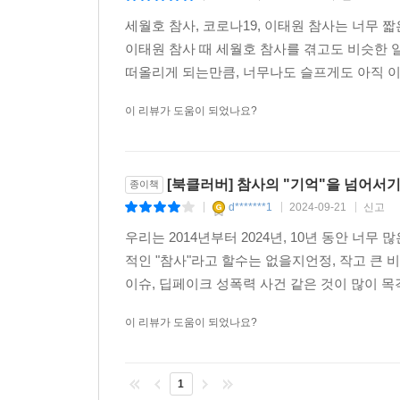
주목한다. 또한 어쩔 수 없이 수많은 죽음과 유가
세월호 참사, 코로나19, 이태원 참사는 너무 
관계를 맺는 사람의 죽어감을 곁에서 바라보는 이가
이태원 참사 때 세월호 참사를 겪고도 비슷한 
확산되기 바로 이전 해에, 아버지를 보내드린 과정을
떠올리게 되는만큼, 너무나도 슬프게도 아직 이
이기병 전문의는 미처 해결하지 못한 집합적 고통과
제언한다.
이 리뷰가 도움이 되었나요?
코로나19 팬데믹이 지나간 의료 현장으로 돌아가
무엇인가. 이 질문은 필연적으로 좋은 죽음이란 무
[북클러버] 참사의 "기억"을 넘어서
종이책
있다. 죽음 자체를 막을 수는 없더라도 죽음을 
d*******1
2024-09-21
신고
|
|
|
방식은 개선할 수 있기 때문이다. (110쪽)
우리는 2014년부터 2024년, 10년 동안 너
적인 "참사"라고 할수는 없을지언정, 작고 큰 
전남대학교 글로벌디아스포라연구소 정종민 연구원
이슈, 딥페이크 성폭력 사건 같은 것이 많이 목격
인터뷰했다. 그중 돌봄 노동자 이정희와 그가 
들려준다. 돌봄 노동자들은 팬데믹 시절 사회적 거리
이 리뷰가 도움이 되었나요?
했다. 정종민은 지금의 돌봄 위기, 돌봄 참사는 2
부담을 안기는 대신, 새로운 차원의 돌봄의 가능
인지증 당사자에 접근하는 방식을 전환해야 한다고
1