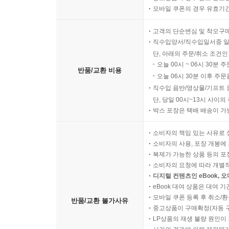
모바일 쿠폰의 경우 유효기간(
고객의 단순변심 및 착오구
직수입양서/직수입일서중 일
단, 아래의 주문/취소 조건인
오늘 00시 ~ 06시 30분 
반품/교환 비용
오늘 06시 30분 이후 주문
직수입 음반/영상물/기프트 
단, 당일 00시~13시 사이
박스 포장은 택배 배송이 가
소비자의 책임 있는 사유로 
소비자의 사용, 포장 개봉에 
복제가 가능한 상품 등의 포장을 
소비자의 요청에 따라 개별
디지털 컨텐츠인 eBook, 
eBook 대여 상품은 대여 기
모바일 쿠폰 등록 후 취소/환
반품/교환 불가사유
중고상품이 구매확정(자동 
LP상품의 재생 불량 원인이 기