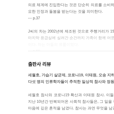
의료 체계에 진입한다는 것은 단순히 의료를 소비
요한 인정과 돌봄을 받는다는 것을 의미한다.
--- p.37
J씨의 차는 2002년에 제조된 것으로 주행거리가 1
마지막 응급실에 실려간 순간까지 가족이 함께 머문 
이다. 차는 아들의 유품이었다.
--- p.60
출판사 리뷰
정동이라는 개념을 통해 현실을 다루고자 하는 기존
드시 관계적”이라는 사실을 강조한다. 그리고 이렇
세월호, 가습기 살균제, 코로나19, 이태원, 오송 
영향을 끼칠 수 있다. 그렇기에 모든 마주침은 특정한
다섯 명의 인류학자들이 추적한 일상적 참사와 정동
--- p.76
세월호 참사와 코로나19 확산과 이태원 참사. 이들
애도는 이처럼 사회 환경과 상황, 조건과 맥락에 따
지난 10년간 반복되어온 사회적 참사들은, 그 일을
적 조건과 맥락은 다시 중요해진다. 또한 앞서 짚어본
마음에 깊은 흔적을 남겼다. 참사는 과연 무엇을 남
지가 실제 애도 행위에 영향을 미치기 때문이다.