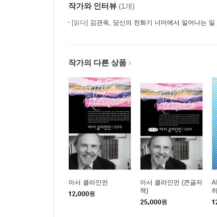
작가와 인터뷰
(1개)
[읽다]
김관욱, 당신의 전화기 너머에서 일어나는 일
작가의 다른 상품
아서 클라인먼
아서 클라인먼 (큰글자
A
책)
12,000
원
25,000
원
1