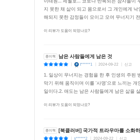
한다. 공동체적 행위와 달리, 비난과 혐오 표현은 
이태원... 세월호... 코로나 반복되는 참사
--- p.193
지 못한 채 삶이 되고 몸으로서 그 개인에게 낙
의료 체계의 기다림은 때론 무심함을 넘어 무자비
해되지 못한 감정들이 모이고 모여 무너지기 전에 
다룬다. 코로나 감염자로 끝까지 의심을 받으며 발열 
무력감과 우울은 오늘날 한국 사회를 지배하는 가장
열이 날 때 ‘3~4일 기다리며 경과를 지켜보라’
이 리뷰가 도움이 되었나요?
쳤더라면, 우리 아들이 살지 않았을까” 하는 자책의
--- p.202
원칙의 배신은 ‘도덕적 상처’를 남긴다고 짚는다. 
‘문화적 트라우마’로 이어질 수 있음을 경고한다.
남은 사람들에게 남은 것
종이책
t******1
2024-09-22
신고
|
|
|
미국 사회학자 닐 스멜서(Neil Smelser)는 
1. 일상이 무너지는 경험을 한 후 인생의 주된
근간 자체를 파괴한다”고 설명한다. 연이은 참사로 
막기 위해 움직이며 이를 '사명'으로 느끼는 
시민의 무관심과 무시는 모두의 트라우마가 되어 문화
일이다.2. 애도는 남은 사람들에게 남은 삶을 살
애도를 잃어버린 시절, 돌봄의 가치가 벼랑 끝에 내
이 리뷰가 도움이 되었나요?
우리가 복원해야 할 애도와 돌봄은 무엇인가
한림대학교 의과대학 춘천성심병원 내과 전문
[북클러버] 국가적 트라우마를 소화
종이책
감염원으로부터 의료진을 보호하는 효과를 냈으나
s******2
2024-09-22
신고
|
|
|