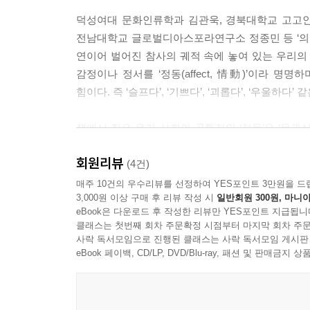
--- p.114
덕성여대 문화인류학과 김관욱, 경북대학교 고고인
전남대학교 글로벌디아스포라연구소 정종민 등 ‘의
좋은 죽음이란 무엇인가에 정답은 없다. 따라서 ‘애
연이어 벌어진 참사의 궤적 속에 놓여 있는 우리의
로서 ‘애도’는 죽음을 마주한 사람들이 누구나 동
감정이나 정서를 ‘정동(affect, 情動)’이라 명
리적 함의가 담겨 있기 때문에 교육적 논의를 통해 
힘이다. 즉 ‘슬프다’, ‘기쁘다’, ‘괴롭다’, ‘우울
--- p.116
책에서 짚은 우리 사회의 공통적인 ‘정동’은 ‘무관심
이 글은 코로나19를 온몸으로 이겨낸 돌봄 노동자의
피해자가 가해자로 내몰리며, 진상규명이 무산되는
르러서도 현장을 지켰던 어느 쓸쓸한 돌봄 노동자의 
회원리뷰
것이다. 그렇게 사회적 참사는 이제 그만 듣기 싫은 
(4건)
간 동안 살아온 일상을 되짚으며 그들의 목소리를 
전락한다. 참사를 관심에서 치워버리는 동안 우리
매주 10건의 우수리뷰를 선정하여 YES포인트 3만원을 드
있었던 그 힘이 어디에서 나오는지 궁금했다.
3,000원 이상 구매 후 리뷰 작성 시
일반회원 300원, 마니아
초조도 얻는다.
--- p.126~127
eBook은 다운로드 후 작성한 리뷰만 YES포인트 지급됩니
클래스는 첫번째 회차 주문확정 시점부터 마지막 회차 주문
우리는 어느 날 갑자기 이 감정적 진공 상태, 무
사락 독서모임으로 진행된 클래스는 사락 독서모임 게시판
테일러에게 인지증과 사는 삶이란 시간이 멈춰진 진
맺음말에서 ‘우리가 느끼는 모든 감각에도 나름의 
eBook 페이백, CD/LP, DVD/Blu-ray, 패션 및 판매금
아가는 자신은 세상과 마주하면서 “포용”하기도 하
발로 뛰었거나, 당사자들을 인터뷰한 이야기들을 인
존재라고 강조한다.
정동의 계보를 따라가다 보면, 우리에게 누적된 무
--- p.131