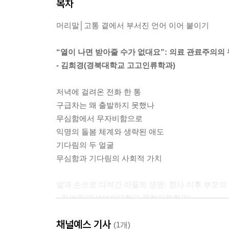
목차
머리말│고통 곁에서 부서진 언어 이어 붙이기
“열이 나면 받아줄 수가 없대요”: 의료 관료주의의
- 김희경(경북대학교 고고인류학과)
저녁에 걸려온 전화 한 통
구급차는 왜 출발하지 못했나
무심함에서 무자비함으로
익명의 돌봄 체계와 생략된 애도
기다림의 두 얼굴
무심함과 기다림의 사회적 가치
발과 손으로 다져간 아들의 생명: 참사 이후 부모의
- 김관욱(덕성여자대학교 문화인류학과)
채널예스 기사
참사로 불리지 못한 일상적 참사
(1개)