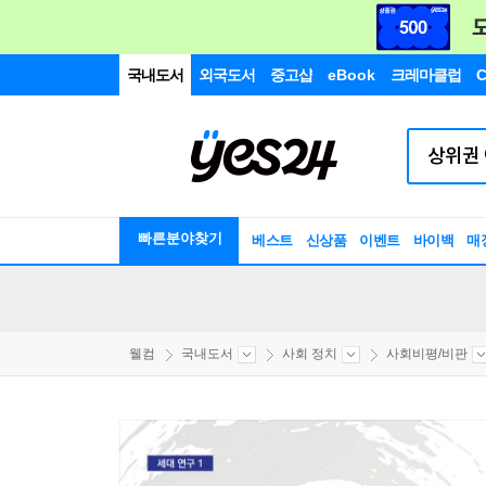
국내도서
외국도서
중고샵
eBook
크레마클럽
C
빠른분야찾기
베스트
신상품
이벤트
바이백
매
웰컴
국내도서
사회 정치
사회비평/비판