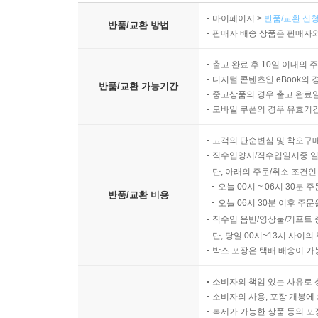
마이페이지 >
반품/교환 신청
반품/교환 방법
판매자 배송 상품은 판매자와
출고 완료 후 10일 이내의 
디지털 콘텐츠인 eBook의 
반품/교환 가능기간
중고상품의 경우 출고 완료일
모바일 쿠폰의 경우 유효기간(
고객의 단순변심 및 착오구
직수입양서/직수입일서중 일
단, 아래의 주문/취소 조건인
오늘 00시 ~ 06시 30분 
반품/교환 비용
오늘 06시 30분 이후 주문
직수입 음반/영상물/기프트 
단, 당일 00시~13시 사이
박스 포장은 택배 배송이 가
소비자의 책임 있는 사유로 
소비자의 사용, 포장 개봉에 
복제가 가능한 상품 등의 포장을 