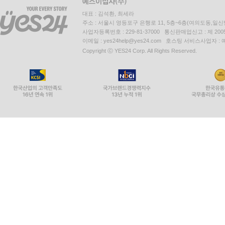
대표 : 김석환, 최세라
주소 : 서울시 영등포구 은행로 11, 5층~6층(여의도동,일신
사업자등록번호 : 229-81-37000 통신판매업신고 : 제 200
이메일 : yes24help@yes24.com 호스팅 서비스사업자 :
Copyright ⓒ YES24 Corp. All Rights Reserved.