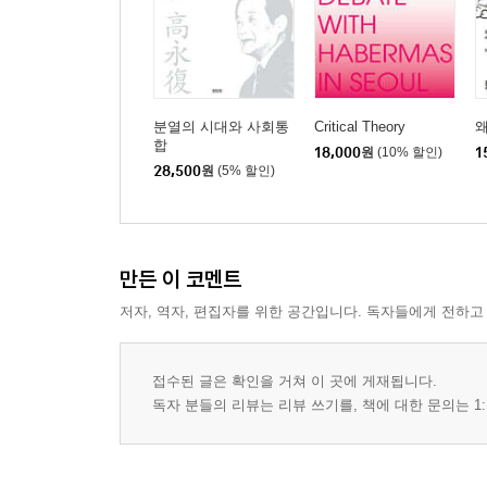
학생의 본분은 공부뿐인가: 당연한 것을 의심하는 삶
학교 수업은 과연 아무 의미가 없는 것인가: 내가 선
5장 애벌레 껍질을 벗고 나비가 되어
분열의 시대와 사회통
Critical Theory
왜
합
18,000
원
(10% 할인)
1
우물 밖에서 본 하늘: 너무 다른 모습으로 다가온 
28,500
원
(5% 할인)
맑은 눈의 ‘어린 왕자’: 항상 자신에게 떳떳하자_ 
황당했던 2박3일의 경험: 광화문에서 관악경찰서까
경찰서에서의 27시간: 자신의 삶에 눈뜬 계기_ 신
만든 이 코멘트
어느 날의 불심검문: 현실을 직시한 새로운 학문의 
저자, 역자, 편집자를 위한 공간입니다. 독자들에게 전하고
6장 시골 부모님과 학생운동
접수된 글은 확인을 거쳐 이 곳에 게재됩니다.
껍질을 깨뜨리는 삶: 내가 중용을 선택한 이유_ 송
독자 분들의 리뷰는 리뷰 쓰기를, 책에 대한 문의는 1:
격동의 해, 87년: 현실과 이상의 괴리가 낳은 눈물_
실천을 강요하는 현실: 시골 부모님 생각_ 전영재
어머니가 가리키는 나의 길: 학생운동에 공감하면서