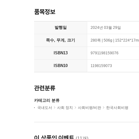
품목정보
발행일
2024년 03월 29일
쪽수, 무게, 크기
280쪽 | 506g | 152*224*17
ISBN13
9791198159076
ISBN10
1198159073
관련분류
카테고리 분류
국내도서
사회 정치
사회비평/비판
한국사회비평
이 상품의 이벤트
(11개)