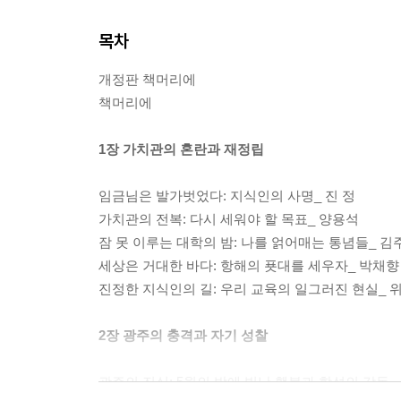
목차
개정판 책머리에
책머리에
1장 가치관의 혼란과 재정립
임금님은 발가벗었다: 지식인의 사명_ 진 정
가치관의 전복: 다시 세워야 할 목표_ 양용석
잠 못 이루는 대학의 밤: 나를 얽어매는 통념들_ 김
세상은 거대한 바다: 항해의 푯대를 세우자_ 박채향
진정한 지식인의 길: 우리 교육의 일그러진 현실_ 
2장 광주의 충격과 자기 성찰
광주의 진실: 5월의 밤에 빛난 횃불과 함성의 감동_