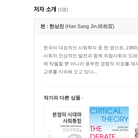
광주의거를 바로 보게 되기까지: 고향에 대한 자부
저자 소개
진정한 다수의 의사에 의해 움직이는 사회: 집회, 
(1명)
시험 거부에 따른 진통: 군중심리 비판에 대한 비판
어떻게 살 것인가: 두 열사의 죽음에서 깨달은 것_
편 :
한상진
(Han Sang Jin,韓相震)
3장 소외된 민중을 향한 시각
한국의 대표적인 사회학자 중 한 명으로, 198
사회의 인상적인 발전과 함께 위험사회의 도래
교과서에서 배운 것과 다른 현실: 미래 의사로서의 
에 탁월할 뿐 아니라 풍부한 경험적 자료를 제시
평화시장 노동자의 분신: 잘못된 가치관에 대한 민
교류를 지속해 오고 있다...
그들은 왜 부르짖고 있는가: 역사발전의 주체인 노
대형 금융사건들: 서민의 박탈감 어떻게 해소하나_
이제 사람을 향해 손을 내민다: 불신의 과거를 넘어
작가의 다른 상품
4장 학생운동과 나의 선택
한 새내기의 학생운동에 대한 생각: 대학문화의 다
고정관념의 틀은 깨지고: 선택하라, 스스로의 길을_
나는 왜 수업과 시험을 거부하지 않았나: 목표가 수