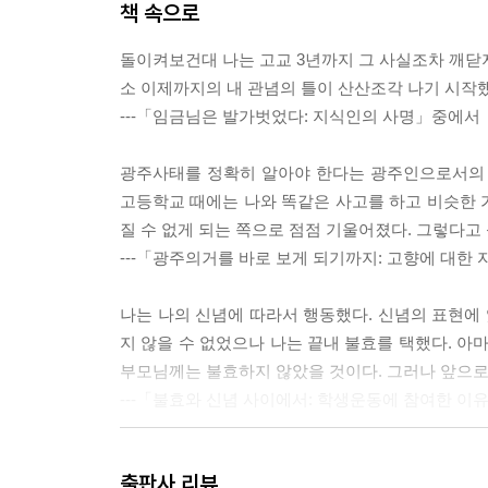
책 속으로
불효와 신념 사이에서: 학생운동에 참여한 이유_ 
돌이켜보건대 나는 고교 3년까지 그 사실조차 깨닫
7장 대학에서 깨달은 여성의 정체성
소 이제까지의 내 관념의 틀이 산산조각 나기 시작했
---「임금님은 발가벗었다: 지식인의 사명」중에서
수석 입학에서 학사 경고까지: 주체적 여성상의 정립
대학 내의 남녀차별: 여자의 벽을 넘어 열린 사회 
광주사태를 정확히 알아야 한다는 광주인으로서의 당
엄마와의 대화: 자유인이 되어 날아오르고 싶어_ 
고등학교 때에는 나와 똑같은 사고를 하고 비슷한 
“여대생이 뭐 그런 데 관심을 가져!”: 가부장적 여성
질 수 없게 되는 쪽으로 점점 기울어졌다. 그렇다고
---「광주의거를 바로 보게 되기까지: 고향에 대한
[부록] 20년 전 출판 편집위원 10명의 대담
1. 책을 내게 된 소회
나는 나의 신념에 따라서 행동했다. 신념의 표현에
2. 리포트 속의 나와 현재의 나
지 않을 수 없었으나 나는 끝내 불효를 택했다. 아
3. 80년대 대학생의 현재와 미래
부모님께는 불효하지 않았을 것이다. 그러나 앞으로 
---「불효와 신념 사이에서: 학생운동에 참여한 
나는 대학에 들어와 여성문제에 있어서 아노미 상
출판사 리뷰
기대되는 나의 행동양식, 내가 지금껏 가지고 있던 