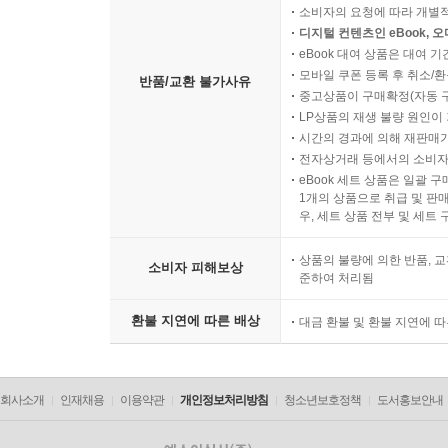
소비자의 요청에 따라 개별
디지털 컨텐츠인 eBook, 
eBook 대여 상품은 대여 기
모바일 쿠폰 등록 후 취소/환
반품/교환 불가사유
중고상품이 구매확정(자동 
LP상품의 재생 불량 원인이 기
시간의 경과에 의해 재판매가
전자상거래 등에서의 소비자
eBook 세트 상품은 일괄 
1개의 상품으로 취급 및 판매
우, 세트 상품 전부 및 세트
상품의 불량에 의한 반품, 교
소비자 피해보상
준하여 처리됨
환불 지연에 따른 배상
대금 환불 및 환불 지연에 
회사소개
인재채용
이용약관
개인정보처리방침
청소년보호정책
도서홍보안내