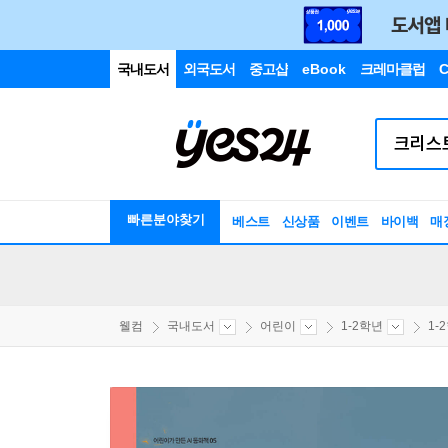
국내도서
외국도서
중고샵
eBook
크레마클럽
C
빠른분야찾기
베스트
신상품
이벤트
바이백
매
웰컴
국내도서
어린이
1-2학년
1-