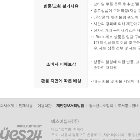
모바일 쿠폰 등록 후 취소/환
반품/교환 불가사유
중고상품이 구매확정(자동 
LP상품의 재생 불량 원인이 기
시간의 경과에 의해 재판매가
전자상거래 등에서의 소비자
eBook 세트 상품은 일괄 
1개의 상품으로 취급 및 판매
우, 세트 상품 전부 및 세트
상품의 불량에 의한 반품, 교
소비자 피해보상
준하여 처리됨
환불 지연에 따른 배상
대금 환불 및 환불 지연에 
회사소개
인재채용
이용약관
개인정보처리방침
청소년보호정책
도서홍보안내
대표 : 김석환, 최세라
주소 : 서울시 영등포구 은행로 11, 5층~6층(여의도동,일신