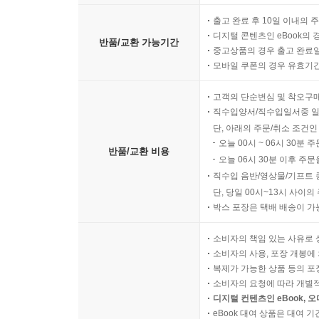
출고 완료 후 10일 이내의 
디지털 콘텐츠인 eBook의 
반품/교환 가능기간
중고상품의 경우 출고 완료일
모바일 쿠폰의 경우 유효기간(
고객의 단순변심 및 착오구
직수입양서/직수입일서중 일
단, 아래의 주문/취소 조건인
오늘 00시 ~ 06시 30분 
반품/교환 비용
오늘 06시 30분 이후 주문
직수입 음반/영상물/기프트 
단, 당일 00시~13시 사이
박스 포장은 택배 배송이 가
소비자의 책임 있는 사유로 
소비자의 사용, 포장 개봉에 
복제가 가능한 상품 등의 포장을 
소비자의 요청에 따라 개별
디지털 컨텐츠인 eBook, 
eBook 대여 상품은 대여 기