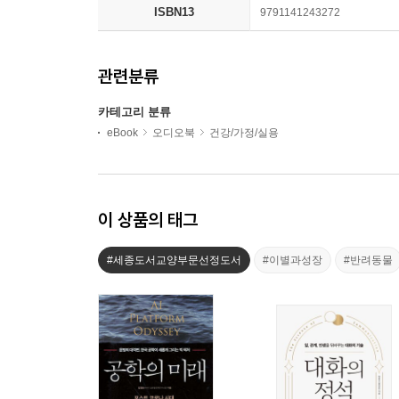
ISBN13
9791141243272
관련분류
카테고리 분류
eBook
오디오북
건강/가정/실용
이 상품의 태그
#세종도서교양부문선정도서
#이별과성장
#반려동물