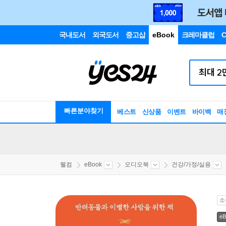
국내도서
외국도서
중고샵
eBook
크레마클럽
C
빠른분야찾기
베스트
신상품
이벤트
바이백
매
웰컴
eBook
오디오북
건강/가정/실용
소
eB