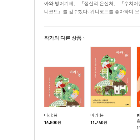
아와 방어기제』 『정신적 은신처』 『수치어린
니코트』를 감수했다. 위니코트를 좋아하여 오
작가의 다른 상품
바라;봄
바라;봄
람
16,800
원
11,760
원
1