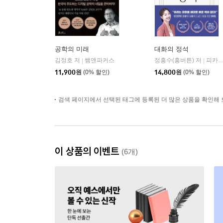
공학의 미래
대화의 정석
김정호 저
쌤앤파커스
정흥수(흥버튼) 저
피카(FIKA)
|
|
11,900
원
(0% 할인)
14,800
원
(0% 할인)
검색 페이지에서 선택된 태그에 등록된 더 많은 상품을 확인해 
이 상품의 이벤트
(6개)