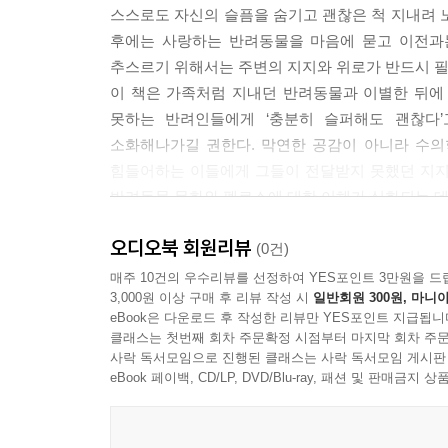
스스로도 자신의 슬픔을 숨기고 괜찮은 척 지내려 
후에는 사랑하는 반려동물을 마음에 묻고 이전과는
추스르기 위해서는 주변의 지지와 위로가 반드시 필
이 책은 가족처럼 지내던 반려동물과 이별한 뒤에
못하는 반려인들에게 ‘충분히 슬퍼해도 괜찮다
소화해나가길 권한다. 막연한 공감이 아니라 수의
힘들어하는 이들에게 그들이 전달받지 못했던 지지
반려동물 문화와 펫로스에 대한 이해가 심화되는 데
오디오북 회원리뷰
조건 없는 사랑을 알려준 반려동물과
(0건)
마지막까지 아름답고 소중한 시간을 보내기 위해
매주 10건의 우수리뷰를 선정하여 YES포인트 3만원을 드
3,000원 이상 구매 후 리뷰 작성 시
일반회원 300원, 마니아
반려동물과 이별을 준비하는 방법을 알려주는 책
eBook은 다운로드 후 작성한 리뷰만 YES포인트 지급됩니
클래스는 첫번째 회차 주문확정 시점부터 마지막 회차 주문
이 책은 노령 반려동물을 양육하면서 곧 다가올 
사락 독서모임으로 진행된 클래스는 사락 독서모임 게시판
사람들 모두에게 필요한 내용이 담겨있다. 수
eBook 페이백, CD/LP, DVD/Blu-ray, 패션 및 판매금
힘들어하는 사람들에게 위로를 전하고, 노령 반려
알려준다. 더불어 꼭 반려인이 아니더라도 펫로스로