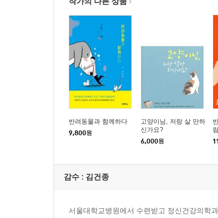
작가의 다른 상품
반려동물과 함께하다
고양이님, 저랑 살 만하
신가요?
람
9,800
원
6,000
원
1
감수 :
김건종
서울대학교병원에서 수련받고 정신건강의학과 의