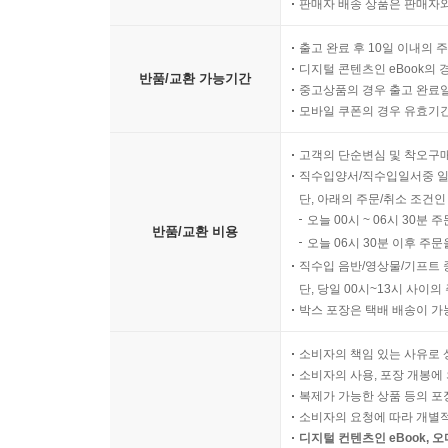
판매자 배송 상품은 판매자와
출고 완료 후 10일 이내의 
디지털 콘텐츠인 eBook의 
반품/교환 가능기간
중고상품의 경우 출고 완료일
모바일 쿠폰의 경우 유효기간(
고객의 단순변심 및 착오구
직수입양서/직수입일서중 일
단, 아래의 주문/취소 조건인
오늘 00시 ~ 06시 30분 
반품/교환 비용
오늘 06시 30분 이후 주문
직수입 음반/영상물/기프트 
단, 당일 00시~13시 사이
박스 포장은 택배 배송이 가
소비자의 책임 있는 사유로 
소비자의 사용, 포장 개봉에 
복제가 가능한 상품 등의 포장을 
소비자의 요청에 따라 개별
디지털 컨텐츠인 eBook, 