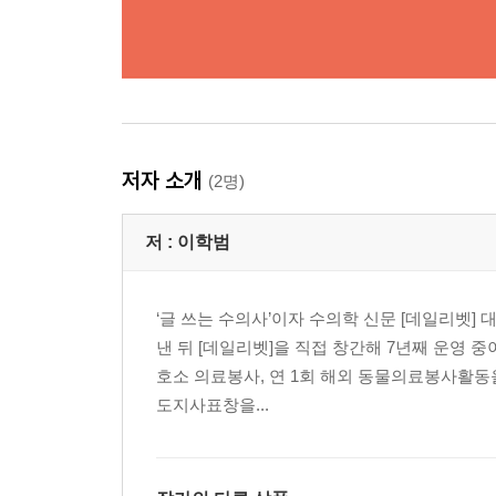
저자 소개
(2명)
저 :
이학범
‘글 쓰는 수의사’이자 수의학 신문 [데일리벳
낸 뒤 [데일리벳]을 직접 창간해 7년째 운영 
호소 의료봉사, 연 1회 해외 동물의료봉사활동을
도지사표창을...