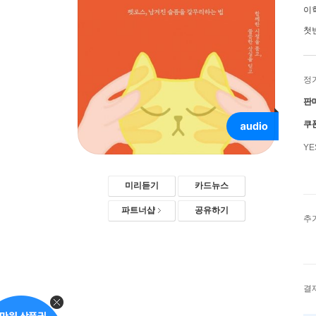
이
첫
정
판
쿠
Y
미리듣기
카드뉴스
파트너샵
공유하기
추
결