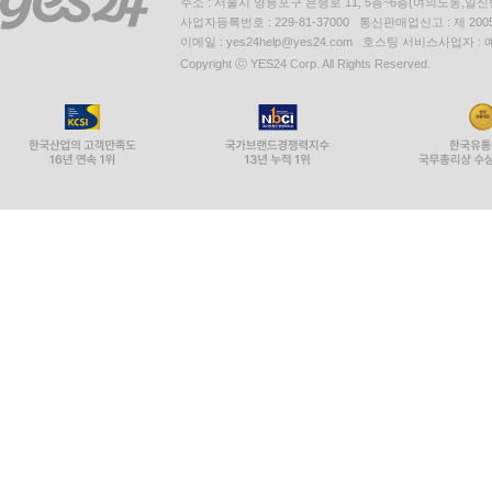
주소 : 서울시 영등포구 은행로 11, 5층~6층(여의도동,일신
사업자등록번호 : 229-81-37000 통신판매업신고 : 제 200
이메일 : yes24help@yes24.com 호스팅 서비스사업자 :
Copyright ⓒ YES24 Corp. All Rights Reserved.