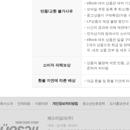
eBook 대여 상품은 대여 기
모바일 쿠폰 등록 후 취소/환
반품/교환 불가사유
중고상품이 구매확정(자동 
LP상품의 재생 불량 원인이 기
시간의 경과에 의해 재판매가
전자상거래 등에서의 소비자
eBook 세트 상품은 일괄 
1개의 상품으로 취급 및 판매
우, 세트 상품 전부 및 세트
상품의 불량에 의한 반품, 교
소비자 피해보상
준하여 처리됨
환불 지연에 따른 배상
대금 환불 및 환불 지연에 
회사소개
인재채용
이용약관
개인정보처리방침
청소년보호정책
도서홍보안내
대표 : 김석환, 최세라