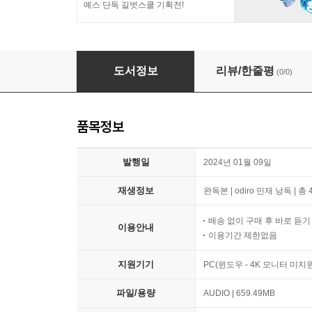
예스 단독 길벗스쿨 기획전!
반려동물과 이별한 사람을 위한 책
도서정보
리뷰/한줄평
(0/0)
품목정보
발행일
2024년 01월 09일
재생정보
완독본 | odiro 민재 낭독 | 총
배송 없이 구매 후 바로 듣
이용안내
이용기간 제한없음
지원기기
PC(윈도우 - 4K 모니터 미
파일/용량
AUDIO | 659.49MB