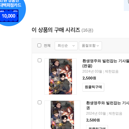
이 상품의 구매 시리즈
(16권)
최신순
품절포함
전체
환생영주와 빌런잡는 기사들
(완결)
2024년 03월
제한없음
|
2,500
원
원클릭구매
환생영주와 빌런잡는 기사
권
2024년 03월
제한없음
|
2,500
원