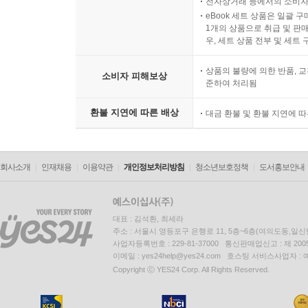
전자상거래 등에서의 소비자
eBook 세트 상품은 일괄 
1개의 상품으로 취급 및 판매
우, 세트 상품 전부 및 세트
상품의 불량에 의한 반품, 교
소비자 피해보상
준하여 처리됨
환불 지연에 따른 배상
대금 환불 및 환불 지연에 
회사소개
인재채용
이용약관
개인정보처리방침
청소년보호정책
도서홍보안내
대표 : 김석환, 최세라
주소 : 서울시 영등포구 은행로 11, 5층~6층(여의도동,일신
사업자등록번호 : 229-81-37000 통신판매업신고 : 제 200
이메일 : yes24help@yes24.com 호스팅 서비스사업자 :
Copyright ⓒ YES24 Corp. All Rights Reserved.