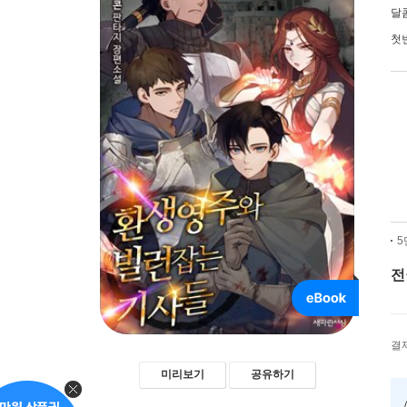
달
첫
5
전
결
미리보기
공유하기