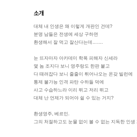
소개
대체 내 인생은 왜 이렇게 개판인 건데?
분명 남들은 전생에 세상 구하면
환생해서 잘 먹고 잘산다는데…….
눈 뜨자마자 아카데미 학폭 피해자 신세라
몇 놈 조지다 보니 영주랑도 한판 붙고
다 때려잡다 보니 줄줄이 튀어나오는 온갖 빌런에
통제 불가능 인격 파탄 수하들 덕에
사고 수습하느라 이리 뛰고 저리 뛰고
대체 난 언제가 되어야 쉴 수 있는 거지?
환생영주, 베르민.
그의 처절하고도 눈물 없이 볼 수 없는 지독한 인생