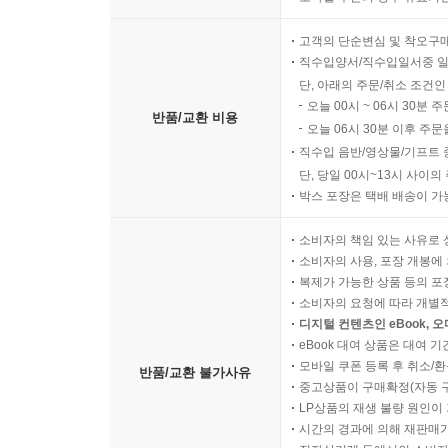
고객의 단순변심 및 착오구
직수입양서/직수입일서중 일
단, 아래의 주문/취소 조건인
오늘 00시 ~ 06시 30분 
반품/교환 비용
오늘 06시 30분 이후 주문
직수입 음반/영상물/기프트 
단, 당일 00시~13시 사이
박스 포장은 택배 배송이 가
소비자의 책임 있는 사유로 
소비자의 사용, 포장 개봉에 
복제가 가능한 상품 등의 포장을 
소비자의 요청에 따라 개별
디지털 컨텐츠인 eBook, 
eBook 대여 상품은 대여 기
모바일 쿠폰 등록 후 취소/환
반품/교환 불가사유
중고상품이 구매확정(자동 
LP상품의 재생 불량 원인이 기
시간의 경과에 의해 재판매가