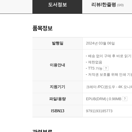
환생영주와 빌런잡는 기사들
도서정보
리뷰/한줄평
(0/0)
품목정보
발행일
2024년 03월 06일
배송 없이 구매 후 바로 읽
제한없음
이용안내
TTS 가능
저작권 보호를 위해 인쇄 기
지원기기
크레마 /PC(윈도우 - 4K 모
파일/용량
EPUB(DRM) | 0.98MB
ISBN13
9791193185773