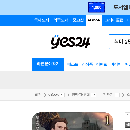
국내도서
외국도서
중고샵
eBook
크레마클럽
C
빠른분야찾기
베스트
신상품
이벤트
바이백
매
웰컴
eBook
판타지/무협
판타지
소
소
eB