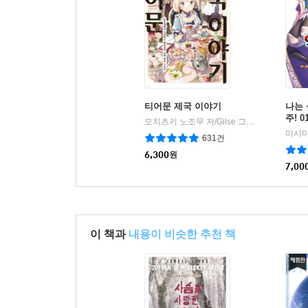
티어문 제국 이야기
나는 
주! 0
모치츠키 노조무 저/Gilse 그림/현노을 역
S
|
631건
6,300
원
7,00
이 책과
내용이 비슷한 추천 책