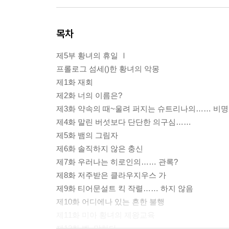
목차
제5부 황녀의 휴일 Ⅰ
프롤로그 섬세()한 황녀의 악몽
제1화 재회
제2화 너의 이름은?
제3화 약속의 때~울려 퍼지는 슈트리나의…… 비명
제4화 말린 버섯보다 단단한 의구심……
제5화 뱀의 그림자
제6화 솔직하지 않은 충신
제7화 우러나는 히로인의…… 관록?
제8화 저주받은 클라우지우스 가
제9화 티어문설트 킥 작렬…… 하지 않음
제10화 어디에나 있는 흔한 불행
제11화 미아 황녀의 제왕교육
제12화 벨, 말하다