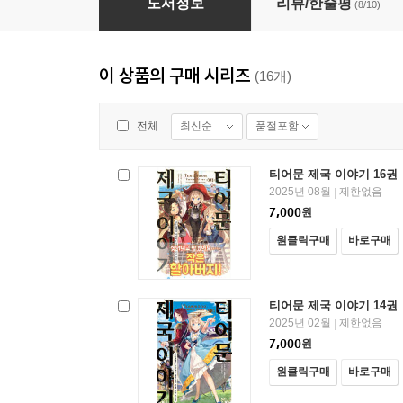
도서정보
리뷰/한줄평
(8/10)
이 상품의 구매 시리즈
(16개)
최신순
품절포함
전체
티어문 제국 이야기 16권
2025년 08월
제한없음
|
7,000
원
원클릭구매
바로구매
티어문 제국 이야기 14권
2025년 02월
제한없음
|
7,000
원
원클릭구매
바로구매