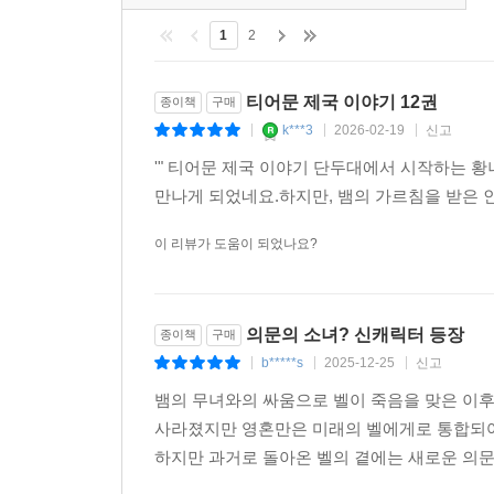
1
2
티어문 제국 이야기 12권
종이책
구매
k***3
2026-02-19
신고
|
|
|
'" 티어문 제국 이야기 단두대에서 시작하는 황
만나게 되었네요.하지만, 뱀의 가르침을 받은
이 리뷰가 도움이 되었나요?
의문의 소녀? 신캐릭터 등장
종이책
구매
b*****s
2025-12-25
신고
|
|
|
뱀의 무녀와의 싸움으로 벨이 죽음을 맞은 이후
사라졌지만 영혼만은 미래의 벨에게로 통합되어 
하지만 과거로 돌아온 벨의 곁에는 새로운 의문