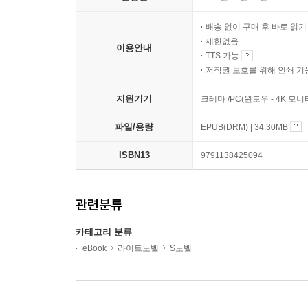
배송 없이 구매 후 바로 읽
제한없음
이용안내
TTS 가능
저작권 보호를 위해 인쇄 기
지원기기
크레마 /PC(윈도우 - 4K 모
파일/용량
EPUB(DRM) | 34.30MB
ISBN13
9791138425094
관련분류
카테고리 분류
eBook
라이트노벨
S노벨