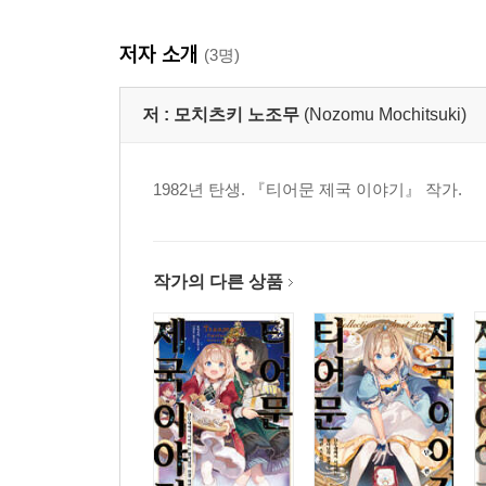
제13화 배스리스트 미아의 버섯 챌린지!
저자 소개
제14화 재상 루드비히의 시간 흔들림 이론
(3명)
제15화 습격!
제16화 미아와 라피나의 스위트 토크
저 :
모치츠키 노조무
(Nozomu Mochitsuki)
제17화 미아 황녀, 연기가 모락모락…… 안 남!
제18화 이리하여 선거 공약 완료!
1982년 탄생. 『티어문 제국 이야기』 작가.
제19화 걸즈 토크는 끝나지 않는다
제20화 미아 황녀, 근거 없는 중상모략을 받다!
제21화 달라진 미아 황녀
제22화 하이 파워 아이 프린세스, 재래
작가의 다른 상품
제23화 제국의 예지가 구상한 최강의 학생회!
제24화 미아 의장, 우물우물 회의를 이끌다
제25화 풍선 벨
제26화 유탄을 맞는…… 키스우드
제27화 못된 손녀딸, 할머니에게 연애 테크닉을 설
제28화 미아가 그렇게 말한다면……
제29화 권위주의자 미아!