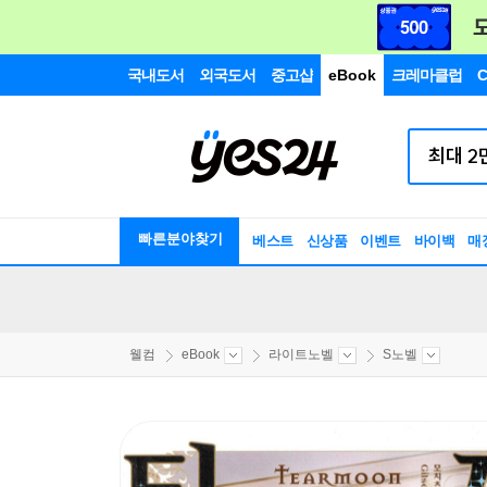
국내도서
외국도서
중고샵
eBook
크레마클럽
C
빠른분야찾기
베스트
신상품
이벤트
바이백
매
웰컴
eBook
라이트노벨
S노벨