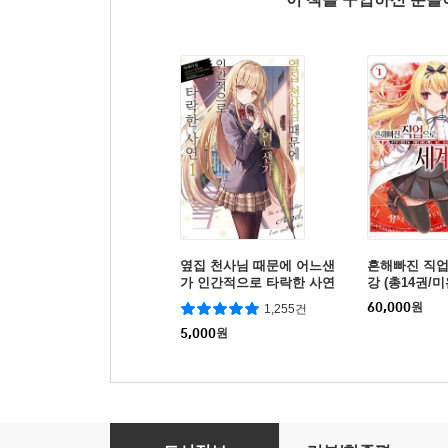
옆집 천사님 때문에 어느샌
흔해빠진 직
가 인간적으로 타락한 사연
강 (총14권/미
60,000
원
1,255건
5,000
원
티어문 제국 이야기 12권