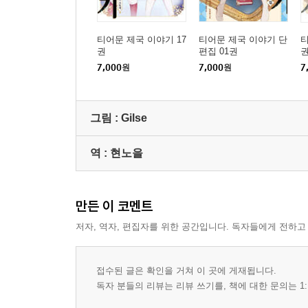
제30화 복수자들 집결
제31화 미아 황녀, 밀고 당하다!
티어문 제국 이야기 17
티어문 제국 이야기 단
티
제32화 벨 논파
권
편집 01권
제33화 미아식 교육론 ‘다섯 버섯 그라탕의 가르침’
7,000
원
7,000
원
7
제34화 공감과 한탄과 희망적 예측
제35화 잠 못 이루는 미아(미아치고는)의 고민
그림 :
Gilse
번외편 미아 황녀, 불똥이 튀다
제36화 미아의 위화감과 머나먼 조언자
역 :
현노을
제37화 당근이 되고 싶은 미아 황녀
제38화 제국의 예지, 강력한 권위를 돈으로 사려고 
제39화 낮은 곳으로 흘러가고, 빵을 먹고……
만든 이 코멘트
제40화 적의에는 적의를, 신뢰에는……
제41화 뜨거워지는 보이즈 토크!
저자, 역자, 편집자를 위한 공간입니다. 독자들에게 전하고
제42화 낮은 곳으로 흘러가자……
제43화 세 번째 눈의 의미
접수된 글은 확인을 거쳐 이 곳에 게재됩니다.
제44화 패티의 친구, 패티의 과거
독자 분들의 리뷰는 리뷰 쓰기를, 책에 대한 문의는 1:
제45화 미아 황녀, 출격! 승마 데이트로……