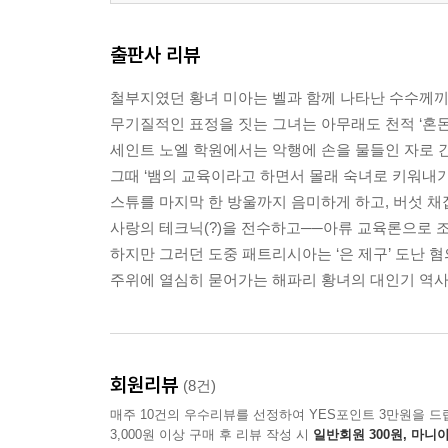
제46화 미아 황녀, 너무 고통스러워서…… 히죽거리
제47화 패트리시아는 고찰한다
출판사 리뷰
제48화 아직 불티일 때……
제49화 나, 이번 일이 무사히 끝나면…… 누군가의
철부지였던 황녀 미아는 벨과 함께 나타난 수수께끼
제50화 흔들림 없는 권위를 그 몸에 두르고 ~나는 
무기질적인 표정을 짓는 그녀는 아무래도 천적 ‘혼돈
제51화 벨은 속지 않는다!
세인트 노엘 학원에서는 악행에 손을 물들인 자로 간
제52화 제국의 예지 미아의 금단의 망상
그때 ‘뱀의 교육이라고 하면서 몰래 숙녀로 키워내기
제53화 구경꾸…… 탐정 벨, 미행하다!
스튜를 마지막 한 방울까지 음미하게 하고, 버섯 채
사랑의 테크닉(?)을 전수하고──아류 교육론으로 조
99일 뒤에 돌아오는 벨
하지만 그러던 도중 패트리시아는 ‘은 제구’ 도난 
누나들의 타산적인 우정
주위에 열심히 묻어가는 해파리 황녀의 대인기 역사 
미아의 (음식과 함께하는) 육성 일기
후기 ~교육론과 미아의 교육자 데뷔~
권말 보너스 만화판 제24화
회원리뷰
(8건)
매주 10건의 우수리뷰를 선정하여 YES포인트 3만원을 드
3,000원 이상 구매 후 리뷰 작성 시
일반회원 300원, 마니아