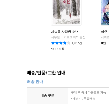
사슴을 사랑한 소년
여주 
사무엘 비외르크 저/이은정 역
황소자리
서귀조
|
1,067건
0
원
11,000
원
배송/반품/교환 안내
배송 안내
구매 후 즉시 다운로드 가능
배송 구분
배송비 : 무료배송