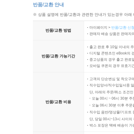
반품/교환 안내
※ 상품 설명에 반품/교환과 관련한 안내가 있는경우 아래 
마이페이지 >
반품/교환 신청
반품/교환 방법
판매자 배송 상품은 판매자와
출고 완료 후 10일 이내의 
디지털 콘텐츠인 eBook의 
반품/교환 가능기간
중고상품의 경우 출고 완료일
모바일 쿠폰의 경우 유효기간(
고객의 단순변심 및 착오구
직수입양서/직수입일서중 일
단, 아래의 주문/취소 조건인
오늘 00시 ~ 06시 30분 
반품/교환 비용
오늘 06시 30분 이후 주문
직수입 음반/영상물/기프트 
단, 당일 00시~13시 사이
박스 포장은 택배 배송이 가