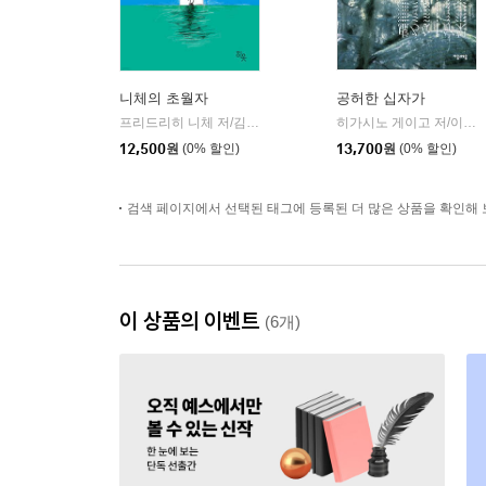
니체의 초월자
공허한 십자가
프리드리히 니체 저/김철 편역
히읏
히가시노 게이고 저/이선희 역
|
12,500
원
(0% 할인)
13,700
원
(0% 할인)
검색 페이지에서 선택된 태그에 등록된 더 많은 상품을 확인해 
이 상품의 이벤트
(6개)