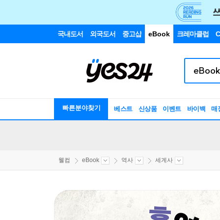
국내도서
외국도서
중고샵
eBook
크레마클럽
C
빠른분야찾기
베스트
신상품
이벤트
바이백
매
웰컴
eBook
역사
세계사