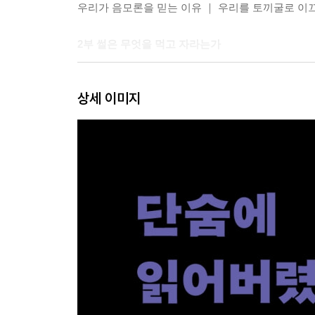
우리가 음모론을 믿는 이유 ｜ 우리를 토끼굴로 
2부 썰은 무엇을 먹고 자라는가
3장 일루미나티: 세계적 음모론의 탄생
상세 이미지
바이스하우프트와 위험한 사상｜ 거대 음모론의 
4장 연예인 음모론: 별들의 비밀
진짜 폴 매카트니는 죽었다 ｜ 유명인 설들의 진실｜
5장 암살 음모론: 그 배후에는 누가 있나
링컨 대통령 암살 사건 ｜ 암살당하기 쉬운 직업 
6장 UFO 음모론: 정말 ‘그들’이 타고 온 걸까
하늘에 뜬 이상한 것들｜ 비행접시와 비밀 군사 시
7장 팬데믹 음모론: 불신의 전염