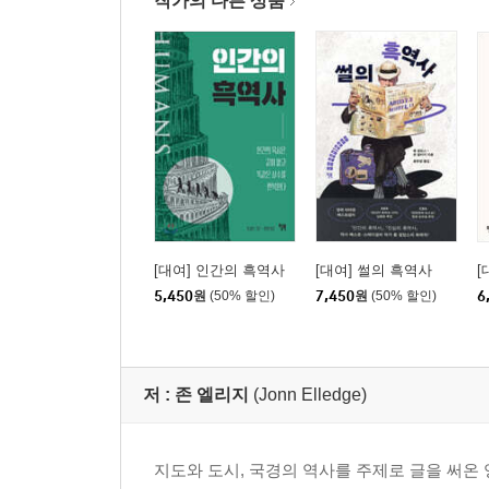
작가의 다른 상품
[대여] 인간의 흑역사
[대여] 썰의 흑역사
[
5,450
원
(50% 할인)
7,450
원
(50% 할인)
6
저 :
존 엘리지
(Jonn Elledge)
지도와 도시, 국경의 역사를 주제로 글을 써온