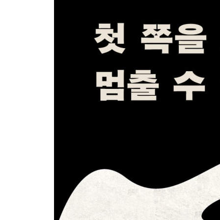
음모론 감염의 역사 ｜ 백신 안에는 무엇이 들어 있
3부 썰, 세상을 움직이기 시작하다
8장 괴담의 확산: 바이러스를 둘러싼 설들
5G 원인설과 백신 속 마이크로 칩｜ 실험실 유출설과
9장 의혹의 땅: 지구가 숨겨둔 비밀들
지구는 평평하다 ｜ 지구가 평면이라는 증거｜ 현실
10장 세계사 조작설: 잃어버린 시간을 찾아서
유령시대설 ｜ 역사책은 틀렸다
11장 다시, 일루미나티: 누가 세상을 지배하는가
일루미나티의 귀환｜ 피라미드 위 눈 모양 심벌｜
12장 집단 착각의 전성기가 열리다
9·11 음모론의 시작 ｜ 여론이 갈린 국민투표 ｜