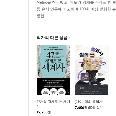
Metric을 창간했고, 지도와 경계를 주제로 한
등 유력 언론에 기고하며 100회 이상 발행한 
향한 ...
작가의 다른 상품
47개의 경계로 본 세계
[대여] 썰의 흑역사
사
7,450
원
(50% 할인)
19,200
원