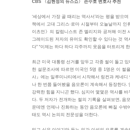
CBS 〈김현정의 뉴스쇼〉 손수호 변호사 추천
‘세상에서 가장 골 때리는 역사서’라는 평을 받으며
책에서 고대 그리스·로마 시절부터 오늘날까지 인류를
이츠먼》의 칼럼니스트 존 엘리지와 공저해 이전 
그레이드된 저자의 유머도 확인할 수 있다는 것 역시
다” “이제는 하다 하다 각주까지 웃음을 터트리게 
최근 미국 대통령 선거를 앞두고 각종 썰이 돌고 있
한 설문조사에 따르면 미국인 5명 중 1명은 이 썰
사』에는 일루미나티에서 시작해서 링컨과 케네디 암살
나 한 번쯤 들어봤을 음모론이 계속해서 등장한다. 
강력한 힘을 지니곤 했다. 심지어 몇몇은 역사를 바
다. 두 저자가 전개하는 썰의 기록을 살펴보면, 음
운데엔 언제나 진화하는 동안 음모론에 빠질 수밖에
태도 역시 논의의 전문성을 더한다.
믿고 싶은 이야기만 듣는 인간 이성의 오류를 계