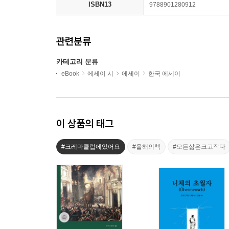
ISBN13
9788901280912
관련분류
카테고리 분류
eBook
에세이 시
에세이
한국 에세이
이 상품의 태그
#크레마클럽에있어요
#올해의책
#모든삶은크고작다