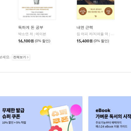
독하게 돈 공부
내면 근력
히읏
박소연 저
메이븐
짐 머피 저/지여울 역
윌북(willboo
|
|
|
16,100
원
(0% 할인)
15,400
원
(0% 할인)
보세요.
전체보기