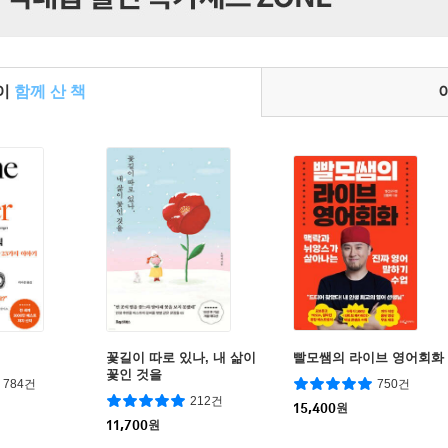
들이
함께 산 책
꽃길이 따로 있나, 내 삶이
빨모쌤의 라이브 영어회화
꽃인 것을
784건
750건
212건
15,400
원
11,700
원