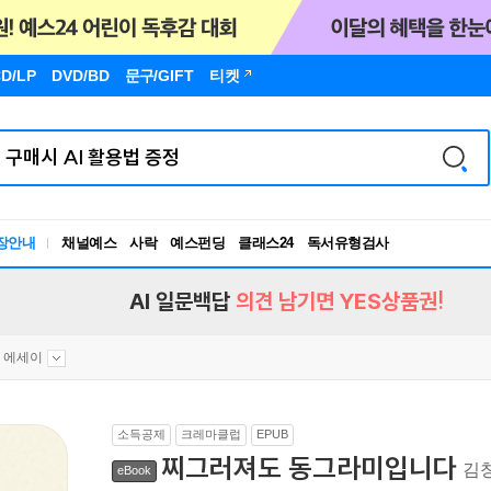
D/LP
DVD/BD
문구
/GIFT
티켓
장안내
채널예스
사락
예스펀딩
클래스24
독서유형검사
RBTI Lab
독서유형검사
AI 일문백답
의견 남기면 YES상품권!
 에세이
소득공제
크레마클럽
EPUB
찌그러져도 동그라미입니다
김
eBook