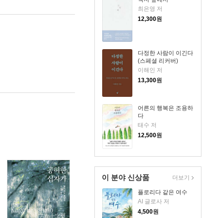
최은영 저
12,300
원
다정한 사람이 이긴다
(스페셜 리커버)
이해인 저
13,300
원
어른의 행복은 조용하
다
태수 저
12,500
원
이 분야 신상품
더보기
플로리다 같은 여수
AI 글로사 저
4,500
원