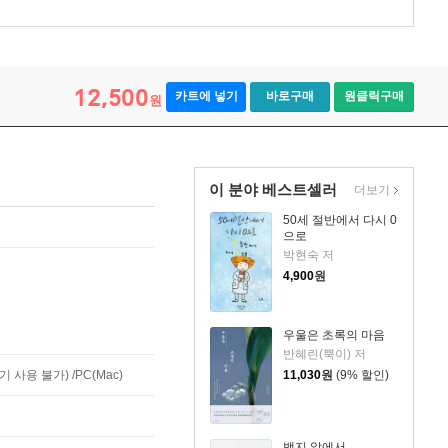
12,500
카트에 넣기
바로구매
원클릭구매
원
이 분야 베스트셀러
더보기
50세 절반에서 다시 0
으로
박현숙 저
4,900
원
우울은 초록의 마음
반혜린(뿍이) 저
사용 불가) /PC(Mac)
11,030
원
(9% 할인)
백지 앞에서