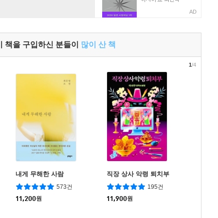
AD
이 책을 구입하신 분들이
많이 산 책
1
/4
내게 무해한 사람
직장 상사 악령 퇴치부
573건
195건
11,200
원
11,900
원