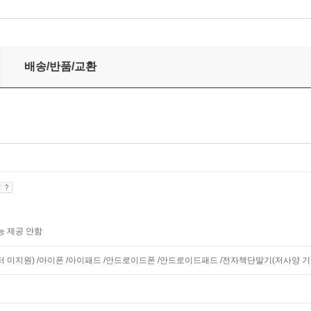
배송/반품/교환
기
능 제공 안함
니터 미지원) /아이폰 /아이패드 /안드로이드폰 /안드로이드패드 /전자책단말기(저사양 기기 