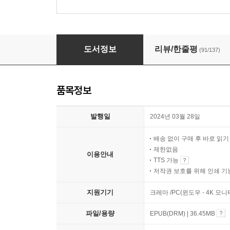
찌그러져도 동그라미입니다
도서정보
리뷰/한줄평
(91/137)
품목정보
발행일
2024년 03월 28일
배송 없이 구매 후 바로 읽
제한없음
이용안내
TTS 가능
저작권 보호를 위해 인쇄 기
지원기기
크레마 /PC(윈도우 - 4K 모
파일/용량
EPUB(DRM) | 36.45MB