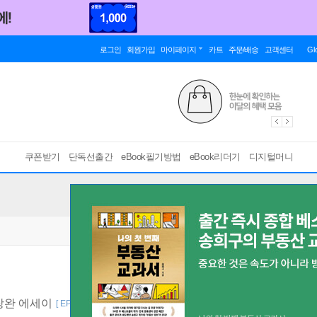
로그인
회원가입
마이페이지
카트
주문/배송
고객센터
Gl
쿠폰받기
단독선출간
eBook필기방법
eBook리더기
디지털머니
창완 에세이
[ EPUB ]