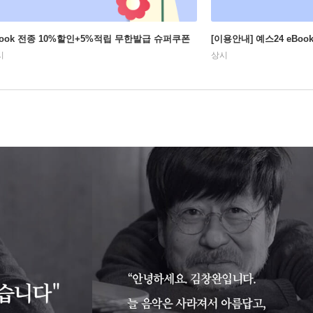
Book 전종 10%할인+5%적립 무한발급 슈퍼쿠폰
[이용안내] 예스24 eBo
시
상시