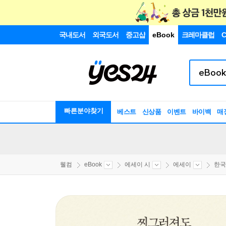
국내도서
외국도서
중고샵
eBook
크레마클럽
C
빠른분야찾기
베스트
신상품
이벤트
바이백
매
웰컴
eBook
에세이 시
에세이
한국