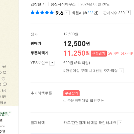
김창완
저
웅진지식하우스
2024년 03월 28일
9.6
회원리뷰(
228
건)
판매지수 330
정가
12,500원
12,500
원
판매가
11,250
원
쿠폰혜택가
(종이책 정가 대비
쿠폰받기
YES포인트
620원 (5% 적립)
5만원이상 구매 시 2천원 추가적립
추가혜택쿠폰
쿠폰받기
주문금액대별 할인쿠폰
결제혜택
카드/간편결제 혜택을 확인하세요