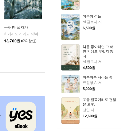
여수의 섬들
AI 글로사 저
공허한 십자가
6,500
원
k)
히가시노 게이고 저/이선희 역
자음과모음
|
13,700
원
(0% 할인)
책을 좋아하면 그 어
떤 인생도 부럽지 않
다
AI 글로사 저
4,500
원
하루하루 자라는 중
류원영,AI 저
5,000
원
조금 절뚝거려도 괜찮
은 오후.
선연 저
12,600
원