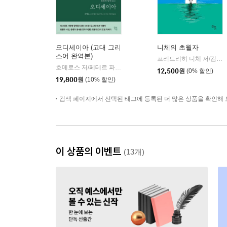
오디세이아 (고대 그리
니체의 초월자
스어 완역본)
프리드리히 니체 저/김철 편역
호메로스 저/페테르 파울 루벤스 그림/박문재 역
현대지성
|
12,500
원
(0% 할인)
19,800
원
(10% 할인)
검색 페이지에서 선택된 태그에 등록된 더 많은 상품을 확인해 
이 상품의 이벤트
(13개)