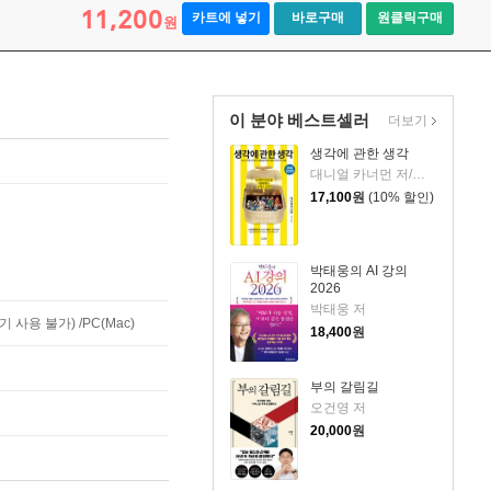
11,200
카트에 넣기
바로구매
원클릭구매
원
이 분야 베스트셀러
더보기
생각에 관한 생각
대니얼 카너먼 저/이창신 역
17,100
원
(10% 할인)
박태웅의 AI 강의
2026
박태웅 저
사용 불가) /PC(Mac)
18,400
원
부의 갈림길
오건영 저
20,000
원