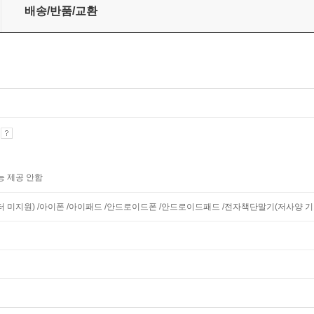
배송/반품/교환
기
능 제공 안함
니터 미지원) /아이폰 /아이패드 /안드로이드폰 /안드로이드패드 /전자책단말기(저사양 기기 