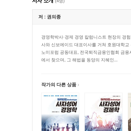
저자 소개
‘피크코리아論’, 웃어넘길 수 없는 한국 현실
(4명)
디지털 자산의 확대와 금융제도 개편
부동산 실거래가 조작 방지 대책을
저 :
권의종
‘슈링크플레이션’과 서민경제
‘집장사의 집’보다 ‘농민의 쌀’을
경영학박사·경제 경영 칼럼니스트 현장의 경험과
과잉생산보다 식량위기가 문제
사와 신보에이드 대표이사를 거쳐 호원대학교 
사회적경제는 자본주의 경제
노미포럼 공동대표, 전국퇴직금융인협회 금융시
지역경제의 자생적 선순환 구조부터
에서 찾으며, 그 해법을 동양의 지혜인...
불경기 탈출구 열쇠, 자영업
2. 한국금융, 어디로
작가의 다른 상품
연체 ‘꿈틀꿈틀’, 부실 ‘째깍째깍’
은행은 공공재. 신(新)관치 서막인가
美 연준 ‘딜레마’, 한국은행 ‘고심’
불확실성 시대, 정책금융의 성공조건
대통령도 신신당부한 “충당금 더 쌓기”
대출도 거래, 금리 결정도 경쟁을