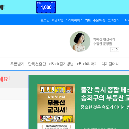
로그인
회원가입
마이페이지
카트
주문/배송
고객센터
Gl
쿠폰받기
단독선출간
eBook필기방법
eBook리더기
디지털머니
세요!