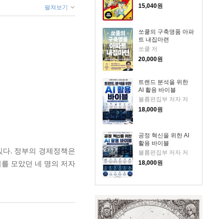
15,040
원
펼쳐보기
쏘쿨의 구축명품 아파
트 내집마련
쏘쿨 저
20,000
원
트렌드 분석을 위한
AI 활용 바이블
볼륨편집부 저자 저
18,000
원
공정 혁신을 위한 AI
활용 바이블
있다. 정부의 경제정책은
볼륨편집부 저자 저
를 모았던 네 명의 저자
18,000
원