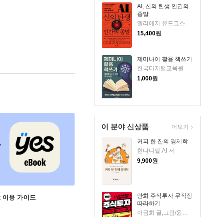
AI, 신의 탄생 인간의
종말
엘리에저 유드코스키,네이트 소아레스 공저/고영훈 역
15,400
원
제미나이 활용 책쓰기
한국디지털교육원 책쓰기학교 저
1,000
원
이 분야 신상품
더보기
커피 한 잔의 경제학
현다니엘,AI 저
9,900
원
만화 주식투자 무작정
ok 이용 가이드
따라하기
이금희 글,그림/윤재수 원작