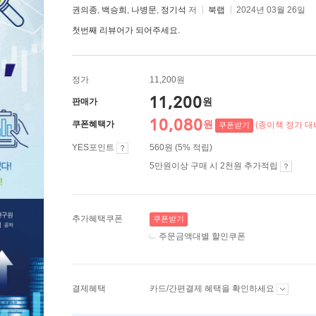
권의종
,
백승희
,
나병문
,
정기석
저
북랩
2024년 03월 26일
첫번째 리뷰어가 되어주세요.
정가
11,200원
11,200
원
판매가
10,080
원
쿠폰혜택가
(종이책 정가 대비
쿠폰받기
YES포인트
560원 (5% 적립)
5만원이상 구매 시 2천원 추가적립
추가혜택쿠폰
쿠폰받기
주문금액대별 할인쿠폰
결제혜택
카드/간편결제 혜택을 확인하세요