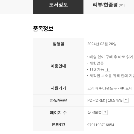
한국경제, 어디로
도서정보
리뷰/한줄평
(0/0)
품목정보
발행일
2024년 03월 26일
배송 없이 구매 후 바로 읽
제한없음
이용안내
TTS 가능
저작권 보호를 위해 인쇄 기
지원기기
크레마 /PC(윈도우 - 4K 모
파일/용량
PDF(DRM) | 19.57MB
페이지 수
약 456쪽
ISBN13
9791193716854