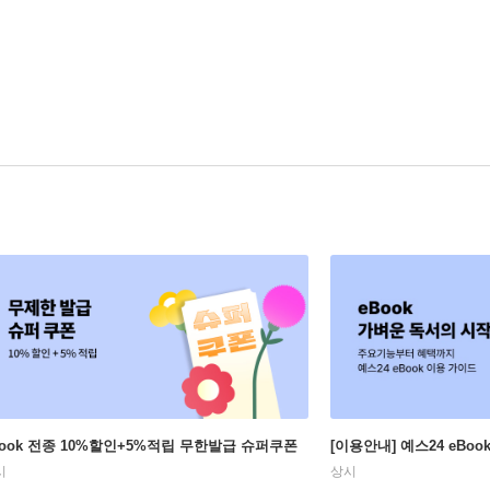
Book 전종 10%할인+5%적립 무한발급 슈퍼쿠폰
[이용안내] 예스24 eBo
시
상시