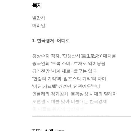
목차
발간사
머리말
1. 한국경제, 어디로
경상수지 적자, ‘단생산사(團生散死)’ 대처를
중국인의 ‘보복 소비’, 호재로 역이용을
경기전망 ‘시계 제로’, 출구는 있다
‘한강의 기적’과 ‘알프스의 기적’의 차이
‘이권 카르텔’ 깨려면 ‘전관예우’부터
인플레와 경기침체, 불확실성 시대의 딜레마
초연결 시대를 맞아 비틀대는 한국경제
美 디폴트 위기의 타산지석
국제질서 재편기, 국가 위상 제고의 기회
MSCI ‘선진국지수’ 편입, 대한민국의 자존심