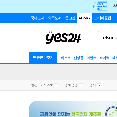
국내도서
외국도서
중고샵
eBook
크레마클럽
C
빠른분야찾기
베스트
신상품
이벤트
바이백
매
웰컴
eBook
경제 경영
경제