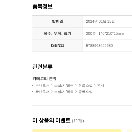
품목정보
발행일
2024년 01월 15일
쪽수, 무게, 크기
300쪽 | 140*210*15mm
ISBN13
9788963655680
관련분류
카테고리 분류
국내도서
소설/시/희곡
장르소설
역사
국내도서
소설/시/희곡
중국소설
이 상품의 이벤트
(11개)