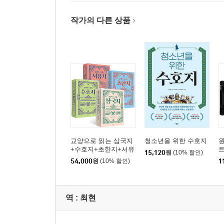
작가의 다른 상품
교양으로 읽는 삼국지
청소년을 위한 수호지
원
+수호지+초한지+서유
15,120
원
(10% 할인)
기
54,000
원
(10% 할인)
1
역 :
최현