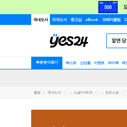
국내도서
외국도서
중고샵
eBook
크레마클럽
C
빠른분야찾기
베스트
신상품
이벤트
바이백
매
웰컴
국내도서
소설/시/희곡
장르소설