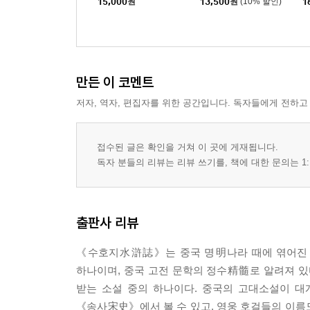
15,000
원
13,500
원
(10% 할인)
1
만든 이 코멘트
저자, 역자, 편집자를 위한 공간입니다. 독자들에게 전하고
접수된 글은 확인을 거쳐 이 곳에 게재됩니다.
독자 분들의 리뷰는 리뷰 쓰기를, 책에 대한 문의는 1:
출판사 리뷰
《수호지水滸誌》는 중국 명明나라 때에 엮어진 
하나이며, 중국 고전 문학의 정수精髓로 알려져 
받는 소설 중의 하나이다. 중국의 고대소설이 
《송사宋史》에서 볼 수 있고, 영웅 호걸들의 이름