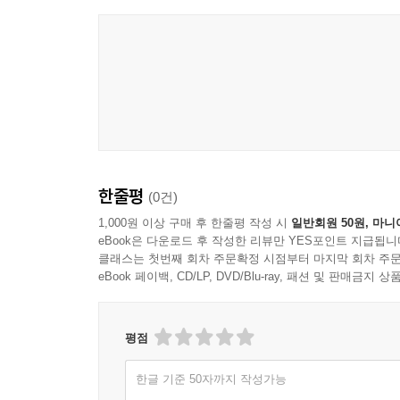
나관중을 작자로 보거나 혹자는 시내암을 작자로 보
《수호지》의 내용은 북송 때 회남의 큰도둑 송강 
행하는 것을 줄거리로 하고 있다.
《수호지》는 여러 종류의 판본이 있지만 크게 100회
가장 오래된 것이고, 120회본은 100회본에 2
김성탄金聖嘆의 이야기의 후반을 다듬어 개작한 
한줄평
(0건)
《이소離騷》, 《사기史記》, 《두시杜詩》와 더불
없다”라고 극찬하였다. 여기에서는 120회본을 
1,000원 이상 구매 후 한줄평 작성 시
일반회원 50원, 마니
eBook은 다운로드 후 작성한 리뷰만 YES포인트 지급됩니
중요하다고 생각되는 부분은 되도록 살려서 번역했다
클래스는 첫번째 회차 주문확정 시점부터 마지막 회차 주문
eBook 페이백, CD/LP, DVD/Blu-ray, 패션 및 판매금
평점
한글 기준 50자까지 작성가능