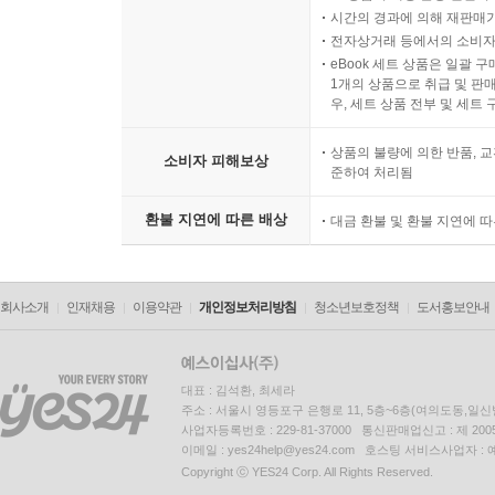
시간의 경과에 의해 재판매가
전자상거래 등에서의 소비자
eBook 세트 상품은 일괄 
1개의 상품으로 취급 및 판매
우, 세트 상품 전부 및 세트
상품의 불량에 의한 반품, 교
소비자 피해보상
준하여 처리됨
환불 지연에 따른 배상
대금 환불 및 환불 지연에 
회사소개
인재채용
이용약관
개인정보처리방침
청소년보호정책
도서홍보안내
대표 : 김석환, 최세라
주소 : 서울시 영등포구 은행로 11, 5층~6층(여의도동,일신
사업자등록번호 : 229-81-37000 통신판매업신고 : 제 200
이메일 : yes24help@yes24.com 호스팅 서비스사업자 :
Copyright ⓒ YES24 Corp. All Rights Reserved.