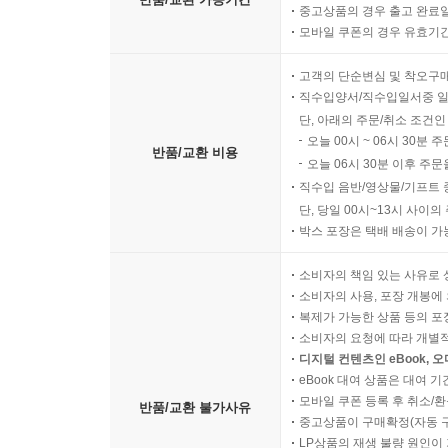
중고상품의 경우 출고 완료일
모바일 쿠폰의 경우 유효기간(
고객의 단순변심 및 착오구
직수입양서/직수입일서중 일
단, 아래의 주문/취소 조건인
오늘 00시 ~ 06시 30분 
반품/교환 비용
오늘 06시 30분 이후 주문
직수입 음반/영상물/기프트 
단, 당일 00시~13시 사이
박스 포장은 택배 배송이 가
소비자의 책임 있는 사유로 
소비자의 사용, 포장 개봉에 
복제가 가능한 상품 등의 포장을 
소비자의 요청에 따라 개별
디지털 컨텐츠인 eBook, 
eBook 대여 상품은 대여 기
모바일 쿠폰 등록 후 취소/환
반품/교환 불가사유
중고상품이 구매확정(자동 
LP상품의 재생 불량 원인이 기