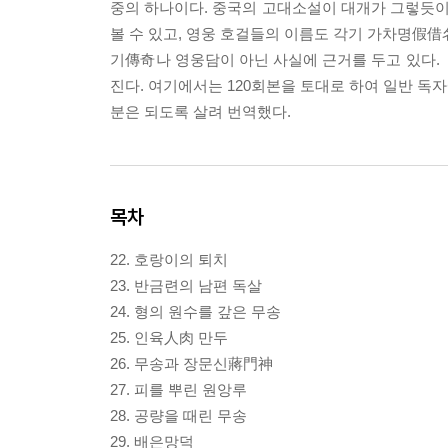
중의 하나이다. 중국의 고대소설이 대개가 그렇듯
볼 수 있고, 영웅 호걸들의 이름도 각기 가차명假借
기傳奇나 영웅담이 아닌 사실에 근거를 두고 있다. 《
진다. 여기에서는 120회본을 토대로 하여 일반 독
분은 되도록 살려 번역했다.
목차
22. 호랑이의 퇴치
23. 반금련의 남편 독살
24. 형의 원수를 갚은 무송
25. 인육人肉 만두
26. 무송과 장문신蔣門神
27. 피를 뿌린 원앙루
28. 공량을 때린 무송
29. 배은망덕