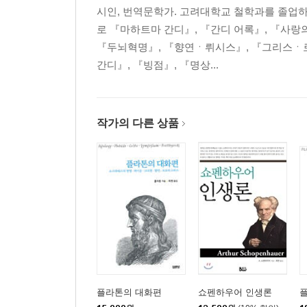
시인, 번역문학가. 고려대학교 철학과를 졸업하였
로 『마하트마 간디』, 『간디 어록』, 『사랑
『두뇌혁명』, 『향연ㆍ뤼시스』, 『그리스ㆍ로
간디』, 『빙점』, 『명상...
작가의 다른 상품
플라톤의 대화편
쇼펜하우어 인생론