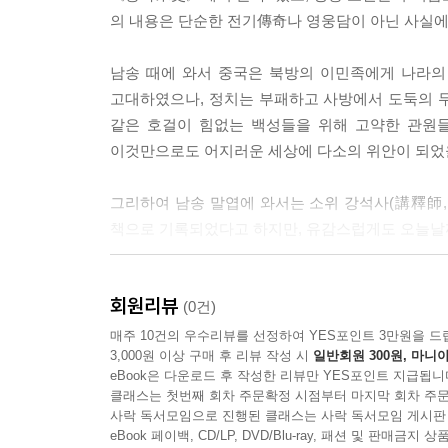
의 내용은 단순한 전기傳奇나 영웅담이 아닌 사실에
남송 때에 와서 중국은 북방의 이민족에게 나라의
고대하였으나, 정치는 부패하고 사방에서 도둑의 
같은 호걸이 힘없는 백성들을 위해 고약한 관원들
이것만으로도 어지러운 세상에 다소의 위안이 되었
그리하여 남송 말엽에 와서는 소위 강석사(講釋師
책으로 기록되었다고 하지만, 유감스럽게도 오늘날
오늘날 전해지고 있는 가장 오래된 문헌으로는 《
회원리뷰
《수호지》에 비하면 세부적인 내용에는 상당한 차
(0건)
매주 10건의 우수리뷰를 선정하여 YES포인트 3만원을 드
3,000원 이상 구매 후 리뷰 작성 시
일반회원 300원, 마니아
또한 명나라 초에 주헌왕周憲王이라는 사람이 ‘수호
eBook은 다운로드 후 작성한 리뷰만 YES포인트 지급됩니
점들로 미루어 보건대 남송에서부터 명나라 초기에
클래스는 첫번째 회차 주문확정 시점부터 마지막 회차 주문
《수호지》가 나오기 이전에는 아마도 많은 단편적
사락 독서모임으로 진행된 클래스는 사락 독서모임 게시판
보는 학자들도 있다. 이러한 단편적인 ‘수호’의
eBook 페이백, CD/LP, DVD/Blu-ray, 패션 및 판매금