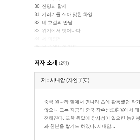
30. 진명의 합세
31. 기러기를 쏘아 맞힌 화영
32. 네 호걸의 만남
33. 위기에서 벗어나다
34. 세 의형제
35. 물 속에서의 격투
36. 반역의 시詩
저자 소개
37. 형장 난입
(2명)
38. 여신女神의 부름
39. 이규의 귀향
저 :
시내암
(자안子安)
40. 석수와 양웅의 입산
41. 축가장祝家莊을 치다
중국 원나라 말에서 명나라 초에 활동했던 작가
42. 여장군 호삼랑의 분전
않으나 그는 지금의 중국 장쑤성江蘇省에서 태
전해진다. 또한 원말에 장사성이 일으킨 농민
과 친분을 쌓기도 하였다. 시내암...