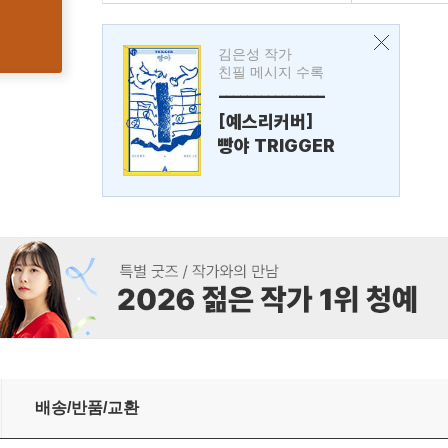
김은성 작가
친필 메시지 수록
---------------
[예스리커버]
빵야 TRIGGER
배송/반품/교환