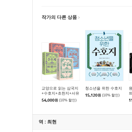
작가의 다른 상품
교양으로 읽는 삼국지
청소년을 위한 수호지
원
+수호지+초한지+서유
15,120
원
(10% 할인)
기
54,000
원
(10% 할인)
1
역 :
최현