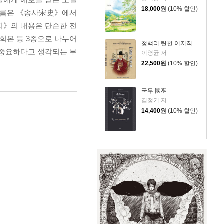
18,000
원
(10% 할인)
 이름은 《송사宋史》에서
지》의 내용은 단순한 전
0회본 등 3종으로 나누어
청백리 탄천 이지직
 중요하다고 생각되는 부
이영균 저
22,500
원
(10% 할인)
국무 國巫
김정기 저
14,400
원
(10% 할인)