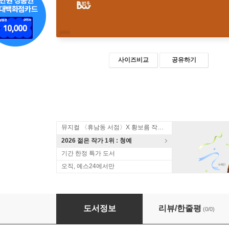
사이즈비교
공유하기
뮤지컬 〈휴남동 서점〉X 황보름 작가 북토크
2026 젊은 작가 1위 : 청예
기간 한정 특가 도서
오직, 예스24에서만
수호지 (하)
도서정보
리뷰/한줄평
(0/0)