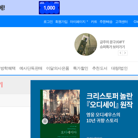
로그인
회원가입
마이페이지
카트
주문/배송
고객센터
Gl
름방학혜택
예사단독판매
이달의사은품
특가할인
추천도서
대량/법인
기