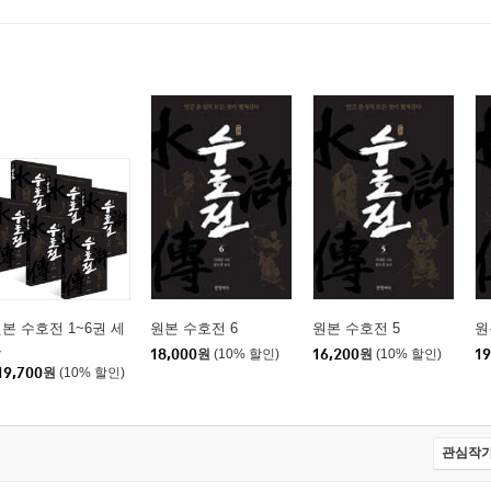
본 수호전 1~6권 세
원본 수호전 6
원본 수호전 5
원
트
18,000
원
(10% 할인)
16,200
원
(10% 할인)
19
19,700
원
(10% 할인)
관심작가