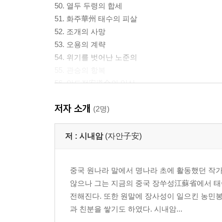
50. 열두 두령의 합세
51. 화주華州 태수의 피살
52. 조개의 사망
53. 오용의 계략
54. 위기를 벗어난 노준의
55. 관승의 항복
56. 안도전安道全의 입산
57. 북경성의 함락
저자 소개
58. 사문공의 생포
(2명)
59. 충의당에서의 맹세
60. 천하장사 연청
저 :
시내암
(자안子安)
61. 관군의 패망
62. 황제를 알현한 연청
중국 원나라 말에서 명나라 초에 활동했던 작가
63. 송강의 요나라 정벌
않으나 그는 지금의 중국 장쑤성江蘇省에서 태
64. 송강의 사망
전해진다. 또한 원말에 장사성이 일으킨 농민
과 친분을 쌓기도 하였다. 시내암...