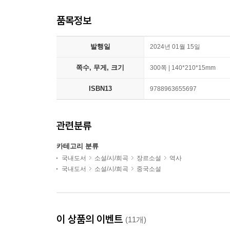
품목정보
발행일
2024년 01월 15일
쪽수, 무게, 크기
300쪽 | 140*210*15mm
ISBN13
9788963655697
관련분류
카테고리 분류
국내도서
소설/시/희곡
장르소설
역사
국내도서
소설/시/희곡
중국소설
이 상품의 이벤트
(11개)