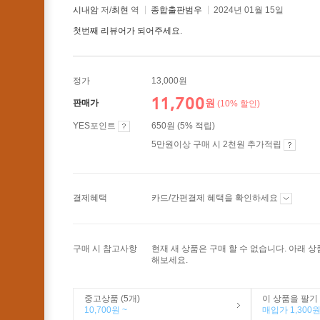
시내암
저/
최현
역
종합출판범우
2024년 01월 15일
첫번째 리뷰어가 되어주세요.
정가
13,000원
11,700
원
판매가
(10% 할인)
YES포인트
650원 (5% 적립)
5만원이상 구매 시 2천원 추가적립
결제혜택
카드/간편결제 혜택을 확인하세요
구매 시 참고사항
현재 새 상품은 구매 할 수 없습니다. 아래 
해보세요.
중고상품 (5개)
이 상품을 팔기
10,700원 ~
매입가 1,300