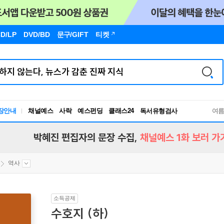
D/LP
DVD/BD
문구
/GIFT
티켓
장안내
채널예스
사락
예스펀딩
클래스24
독서유형검사
여
RBTI Lab
독서유형검사
박혜진 편집자의 문장 수집,
채널예스 1화 보러 가
역사
소득공제
수호지 (하)