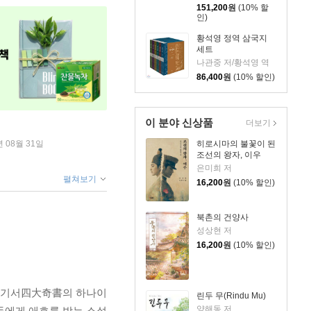
151,200
원
(10% 할
인)
황석영 정역 삼국지
세트
나관중 저/황석영 역
86,400
원
(10% 할인)
이 분야 신상품
더보기
히로시마의 불꽃이 된
년 08월 31일
조선의 왕자, 이우
은미희 저
펼쳐보기
16,200
원
(10% 할인)
북촌의 건양사
성상현 저
16,200
원
(10% 할인)
대 기서四大奇書의 하나이
린두 무(Rindu Mu)
양해동 저
들에게 애호를 받는 소설