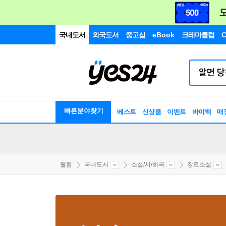
국내도서
외국도서
중고샵
eBook
크레마클럽
C
빠른분야찾기
베스트
신상품
이벤트
바이백
매
웰컴
국내도서
소설/시/희곡
장르소설