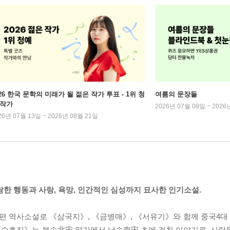
026 한국 문학의 미래가 될 젊은 작가 투표 - 1위 청
여름의 문장들
 작가
2026년 07월 08일 ~ 2026
26년 07월 13일 ~ 2026년 08월 21일
한 행동과 사랑, 욕망, 인간적인 심성까지 묘사한 인기소설.
편 역사소설로 《삼국지》, 《금병매》, 《서유기》와 함께 중국4
 《수호지》는 북송北宋 말기에서 남송南宋 초에 걸친 이야기로, 사람