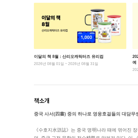
이달의 책 8월 : 산리오캐릭터즈 유리컵
2
예
2026년 08월 01일 ~ 2026년 08월 31일
20
책소개
중국 사서(四書) 중의 하나로 영웅호걸들의 대담무쌍
《수호지水滸誌》는 중국 명明나라 때에 엮어진 장
며, 중국 고전 문학의 정수精髓로 알려져 있다. 이