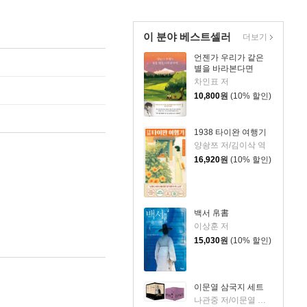
이 분야 베스트셀러
더보기
언젠가 우리가 같은
별을 바라본다면
차인표 저
10,800
원
(10% 할인)
1938 타이완 여행기
양솽쯔 저/김이삭 역
16,920
원
(10% 할인)
백서 帛書
이상훈 저
15,030
원
(10% 할인)
이문열 삼국지 세트
나관중 저/이문열 평역/정문 그림