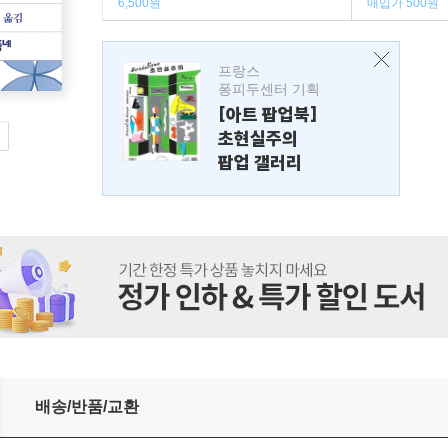
6,500원
매입가 500원
프랑스
퐁피두센터 기획
[아트 팝업북]
초현실주의
팝업 갤러리
배송/반품/교환