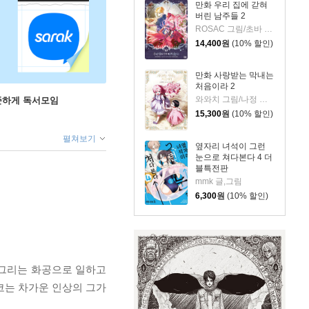
만화 우리 집에 갇혀
버린 남주들 2
ROSAC 그림/초바 글/김지아 원저
14,400
원
(10% 할인)
만화 사랑받는 막내는
처음이라 2
와와치 그림/나정 글/미래나비 원저
꾸준하게 독서모임
15,300
원
(10% 할인)
펼쳐보기
옆자리 녀석이 그런
눈으로 쳐다본다 4 더
블특전판
mmk 글,그림
6,300
원
(10% 할인)
 그리는 화공으로 일하고
코는 차가운 인상의 그가