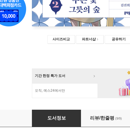
사이즈비교
파트너샵
공유하기
기간 한정 특가 도서
오직, 예스24에서만
푸른 꽃 그릇의 숲 2
도서정보
리뷰/한줄평
(9/9)