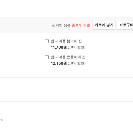
카트에 넣기
바로구
선택한 상품
총
0
개 /
0
원
밤티 마을 봄이네 집
11,700
원
(10% 할인)
밤티 마을 큰돌이네 집
12,150
원
(10% 할인)
mm