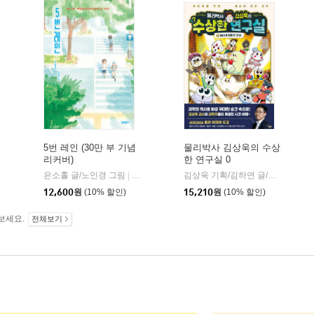
5번 레인 (30만 부 기념
물리박사 김상욱의 수상
리커버)
한 연구실 0
은소홀 글/노인경 그림
문학동네
김상욱 기획/김하연 글/정순규 그림
|
12,600
원
(10% 할인)
15,210
원
(10% 할인)
보세요.
전체보기