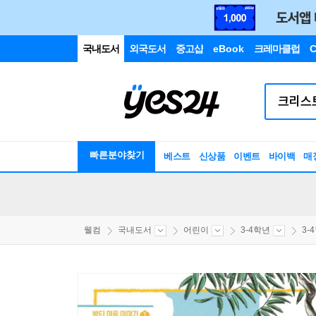
국내도서
외국도서
중고샵
eBook
크레마클럽
C
빠른분야찾기
베스트
신상품
이벤트
바이백
매
웰컴
국내도서
어린이
3-4학년
3-