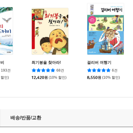
꺼비
최기봉을 찾아라!
걸리버 여행기
193건
68건
6건
 할인)
12,420
원
(10% 할인)
8,550
원
(10% 할인)
배송/반품/교환