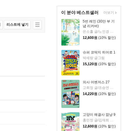
이 분야 베스트셀러
더보기
5번 레인 (30만 부 기
매
리스트에 넣기
념 리커버)
은소홀 글/노인경 그림
12,600
원
(10% 할인)
슈퍼 코딱지 히어로 1
박세랑 글그림
15,120
원
(10% 할인)
의사 어벤저스 27
고희정 글/조승연 그림/류정민 감수
14,220
원
(10% 할인)
고양이 해결사 깜냥 9
홍민정 글/김재희 그림
12,600
원
(10% 할인)