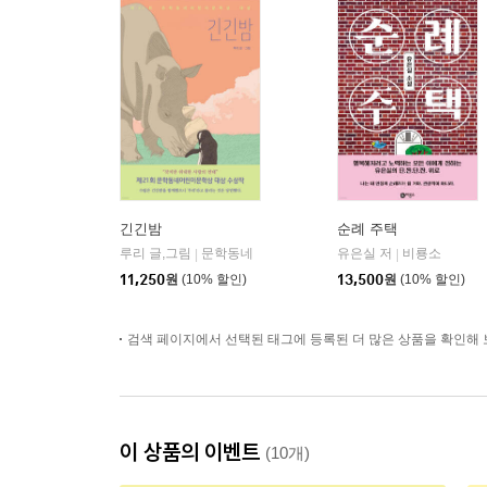
긴긴밤
순례 주택
루리 글,그림
문학동네
유은실 저
비룡소
|
|
11,250
원
(10% 할인)
13,500
원
(10% 할인)
검색 페이지에서 선택된 태그에 등록된 더 많은 상품을 확인해 
이 상품의 이벤트
(10개)