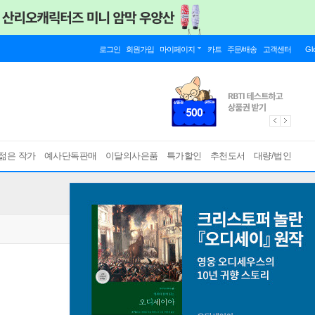
로그인
회원가입
마이페이지
카트
주문/배송
고객센터
Gl
젊은 작가
예사단독판매
이달의사은품
특가할인
추천도서
대량/법인