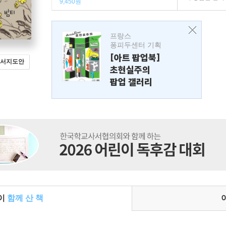
9,450원
프랑스
퐁피두센터 기획
[아트 팝업북]
서지도안
초현실주의
팝업 갤러리
들이
함께 산 책