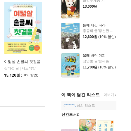
빨간우체통 저
13,000
원
돌에 새긴 나라
홍종의 글/장선환 그림
12,600
원
(10% 할인)
몰래 버린 거피
정영호 글/윤재홍 그림
여덟살 손글씨 첫걸음
11,700
원
(10% 할인)
김해선 글
서교책방
|
아울북
|
15,120
원
(10% 할인)
이 책이 담긴
리스트
더보기
t*******u
님의 리스트
신간도서2