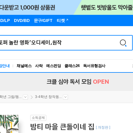
D/LP
DVD/BD
문구
/GIFT
티켓
장안내
채널예스
사락
예스펀딩
클래스24
독서유형검사
RBTI Lab
독서유형검사
크클 심야 독서 모임
OPEN
4학년 그림/동...
3-4학년 창작동...
소득공제
밤티 마을 큰돌이네 집
[ 개정판 ]