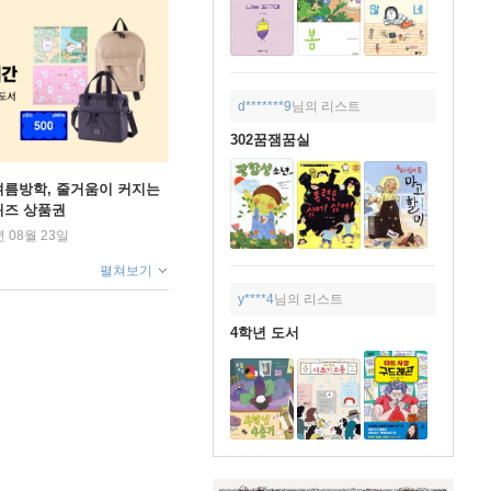
d*******9
님의 리스트
302꿈잼꿈실
여름방학, 줄거움이 커지는
퀴즈 상품권
년 08월 23일
펼쳐보기
y****4
님의 리스트
4학년 도서