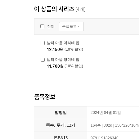
이 상품의 시리즈
(4개)
품절포함
전체
밤티 마을 마리네 집
12,150
원
(10% 할인)
밤티 마을 영미네 집
11,700
원
(10% 할인)
품목정보
발행일
2024년 04월 01일
쪽수, 무게, 크기
164쪽 | 302g | 150*220*10
ISBN13
9791191826340