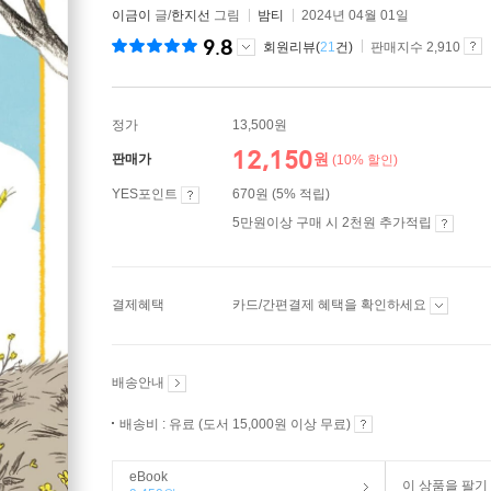
이금이
글/
한지선
그림
밤티
2024년 04월 01일
9.8
회원리뷰(
21
건)
판매지수 2,910
정가
13,500원
12,150
원
판매가
(10% 할인)
YES포인트
670원 (5% 적립)
5만원이상 구매 시 2천원 추가적립
결제혜택
카드/간편결제 혜택을 확인하세요
배송안내
배송비 : 유료 (도서 15,000원 이상 무료)
eBook
이 상품을 팔기