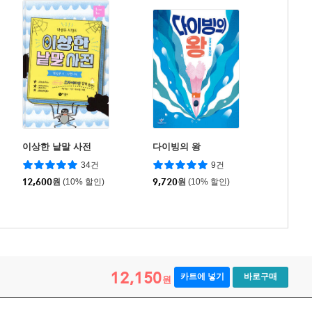
이상한 낱말 사전
다이빙의 왕
34건
9건
12,600
원
(10% 할인)
9,720
원
(10% 할인)
12,150
카트에 넣기
바로구매
원