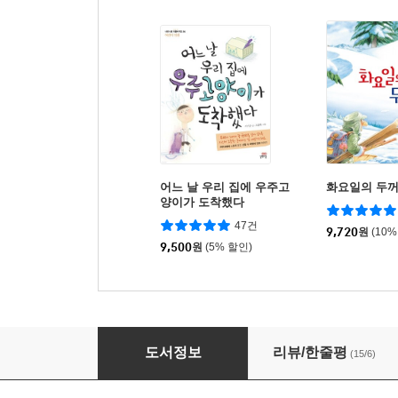
어느 날 우리 집에 우주고
화요일의 두
양이가 도착했다
47건
9,720
원
(10%
9,500
원
(5% 할인)
밤티 마을 큰돌이네 집
도서정보
리뷰/한줄평
(15/6)