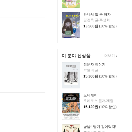
만나서 말 좀 하자
김경옥 글/주성희 그림
13,500
원
(10% 할인)
이 분야 신상품
더보기
정문자 이야기
박멀미 글
15,300
원
(10% 할인)
오디세이
호메로스 원저/제럴딘 매코크런 글/김재용 역/장시은 감수
15,120
원
(10% 할인)
냠냠!! 딸기 같이먹자!