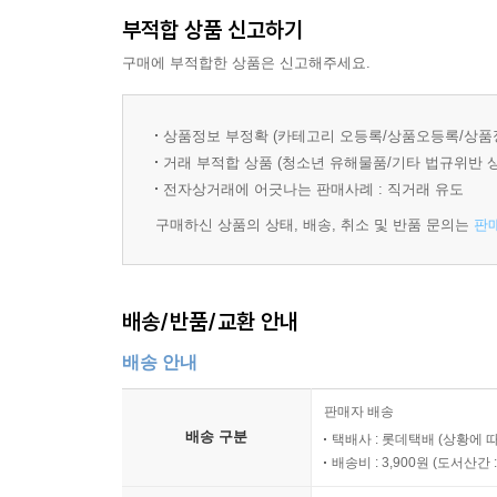
3. 운동과 에너지
부적합 상품 신고하기
01. 등속 운동과 자유 낙하 운동
02. 일과 에너지
구매에 부적합한 상품은 신고해주세요.
4. 자극과 반응
상품정보 부정확 (카테고리 오등록/상품오등록/상품
01. 감각 기관
거래 부적합 상품 (청소년 유해물품/기타 법규위반 
02. 뉴런과 신경계
전자상거래에 어긋나는 판매사례 : 직거래 유도
03. 호르몬과 향상성
구매하신 상품의 상태, 배송, 취소 및 반품 문의는
판
5. 생식과 유전
01. 세포 분열
배송/반품/교환 안내
02. 사람의 발생
03. 멘델의 유전 원리
배송 안내
04. 사람의 유전
판매자 배송
6. 에너지 전환과 보존
배송 구분
택배사 : 롯데택배 (상황에 
01. 역학적 에너지 전환과 보존
배송비 : 3,900원 (
도서산간 : 
02. 전기 에너지의 발생과 전환