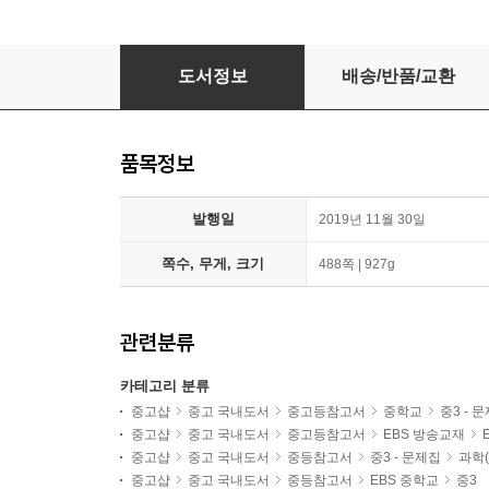
EBS 중학 뉴런 과학 3 (2024년용)
도서정보
배송/반품/교환
품목정보
발행일
2019년 11월 30일
쪽수, 무게, 크기
488쪽 | 927g
관련분류
카테고리 분류
중고샵
중고 국내도서
중고등참고서
중학교
중3 - 
중고샵
중고 국내도서
중고등참고서
EBS 방송교재
중고샵
중고 국내도서
중등참고서
중3 - 문제집
과학(
중고샵
중고 국내도서
중등참고서
EBS 중학교
중3