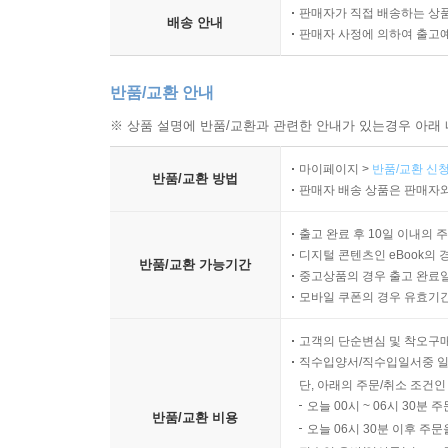
판매자가 직접 배송하는 상
배송 안내
판매자 사정에 의하여 출고
7. 별과 우주
01. 별의 특성
반품/교환 안내
02. 은하와 우주
※ 상품 설명에 반품/교환과 관련한 안내가 있는경우 아래 
8. 과학기술과 인류 문명
마이페이지 >
반품/교환 신청
01. 과학의 인류 문명
반품/교환 방법
판매자 배송 상품은 판매자와
출고 완료 후 10일 이내의 
디지털 콘텐츠인 eBook의 
반품/교환 가능기간
중고상품의 경우 출고 완료일
모바일 쿠폰의 경우 유효기간(
고객의 단순변심 및 착오구
직수입양서/직수입일서중 일
단, 아래의 주문/취소 조건인
오늘 00시 ~ 06시 30분 
반품/교환 비용
오늘 06시 30분 이후 주문