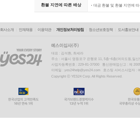
환불 지연에 따른 배상
대금 환불 및 환불 지연에 
회사소개
인재채용
이용약관
개인정보처리방침
청소년보호정책
도서홍보안내
대표 : 김석환, 최세라
주소 : 서울시 영등포구 은행로 11, 5층~6층(여의도동,일신
사업자등록번호 : 229-81-37000 통신판매업신고 : 제 200
이메일 : yes24help@yes24.com 호스팅 서비스사업자 :
Copyright ⓒ YES24 Corp. All Rights Reserved.