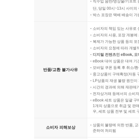
직수입 음반/영상물/기프트 
단, 당일 00시~13시 사이
박스 포장은 택배 배송이 가
소비자의 책임 있는 사유로 
소비자의 사용, 포장 개봉에 
복제가 가능한 상품 등의 포장을 
소비자의 요청에 따라 개별
디지털 컨텐츠인 eBook, 
eBook 대여 상품은 대여 기
모바일 쿠폰 등록 후 취소/환
반품/교환 불가사유
중고상품이 구매확정(자동 
LP상품의 재생 불량 원인이 기
시간의 경과에 의해 재판매가
전자상거래 등에서의 소비자
eBook 세트 상품은 일괄 
1개의 상품으로 취급 및 판매
우, 세트 상품 전부 및 세트
상품의 불량에 의한 반품, 교
소비자 피해보상
준하여 처리됨