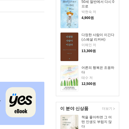
50세 절반에서 다시 0
으로
박현숙 저
4,900
원
다정한 사람이 이긴다
(스페셜 리커버)
이해인 저
13,300
원
어른의 행복은 조용하
다
태수 저
12,500
원
이 분야 신상품
더보기
책을 좋아하면 그 어
떤 인생도 부럽지 않
다