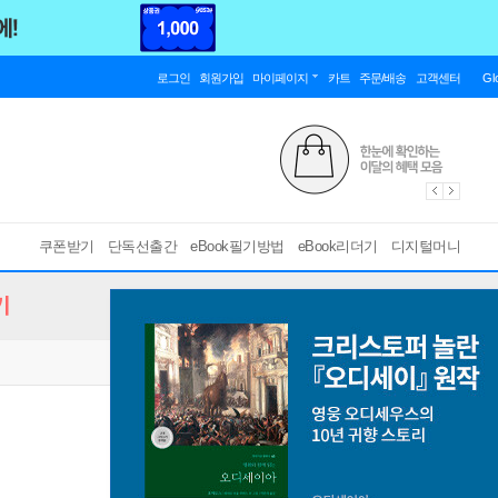
로그인
회원가입
마이페이지
카트
주문/배송
고객센터
Gl
쿠폰받기
단독선출간
eBook필기방법
eBook리더기
디지털머니
기