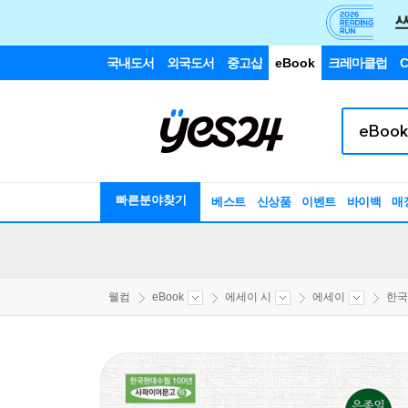
국내도서
외국도서
중고샵
eBook
크레마클럽
C
빠른분야찾기
베스트
신상품
이벤트
바이백
매
웰컴
eBook
에세이 시
에세이
한국