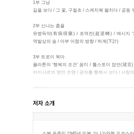
1부 그냥
길을 보다 / 그 꽃, 구절초 / 스케치북 펼치다 / 공동 
2부 신나는 춤을
유병득약(有病得藥) / 초역전(超逆轉) / 메시지 ‘1
역발상의 숲 / 아부 아첨의 방향 / 하계(下計)
3부 트로이 목마
플라톤의 ‘행복의 조건’ 음미 / 톨스토이 잠언(箴言) 
카이사르의 명언 조명 / 공자를 통해서 보다 / 사랑의
4부 살맛
결혼 인턴 / 살맛 / 장이야! 멍이야! / 문명의 충
저자 소개
동명이찰(同名異刹) 법주사(法住寺) / 화양구곡에
5부 삶의 완성
선비정신의 형상화, 세한도 / 영원한 ‘도대체’ / 〈별
소본 은종일 1945년 일본 가나가와현 요코스