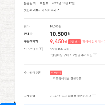
은종일
저
북랜드
2024년 03월 12일
첫번째 리뷰어가 되어주세요.
정가
10,500원
10,500
원
판매가
9,450
원
쿠폰혜택가
(종이책 정가 대비 
쿠폰받기
YES포인트
520원 (5% 적립)
5만원이상 구매 시 2천원 추가적립
추가혜택쿠폰
쿠폰받기
주문금액대별 할인쿠폰
결제혜택
카드/간편결제 혜택을 확인하세요