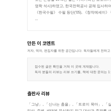
꿈 / 4연(然) / 퇴고(推敲) / 찰스 램과의 동행 / 수
영학 석사)하였고, 한국전력공사 공채 입사하여
《한국수필》 수필 등단(’05), 《창작에세이》 평
작가 문학 연보
...
만든 이 코멘트
저자, 역자, 편집자를 위한 공간입니다. 독자들에게 전하고
접수된 글은 확인을 거쳐 이 곳에 게재됩니다.
독자 분들의 리뷰는 리뷰 쓰기를, 책에 대한 문의는 1:
출판사 리뷰
「그냥」, 「신나는 춤을」, 「트로이 목마」, 「살
일상, 주변, 세태에 무심하지 않고 대상과 존재를 