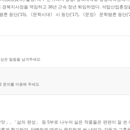
필, 문학을 짓는다
 경북지사장을 역임하고 38년 근속 정년 퇴임하였다. 석탑산업훈장
론 등단(’15), 《문학시대》 시 등단(’17), 《문장》 문학평론 등단(’
 싶은 말씀을 남겨주세요.
1 문의를 이용해 주세요.
맛」, 「삶의 완성」 등 5부로 나누어 실은 작품들은 편편이 잘 쓴
새롭게 환기하여, 담백하게 때로는 묵직하게 써 내려간, 감동과 교훈