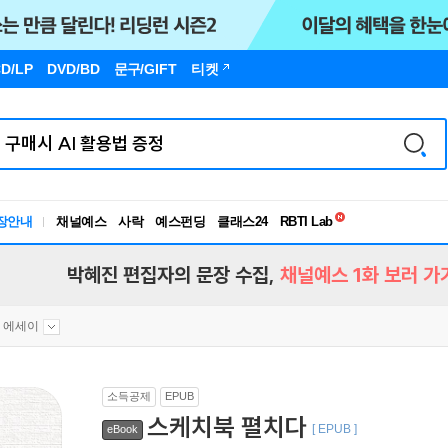
D/LP
DVD/BD
문구
/GIFT
티켓
독서유형검사
RBTI Lab
장안내
채널예스
사락
예스펀딩
클래스24
독서유형검사
박혜진 편집자의 문장 수집,
채널예스 1화 보러 가
 에세이
소득공제
EPUB
스케치북 펼치다
[ EPUB ]
eBook