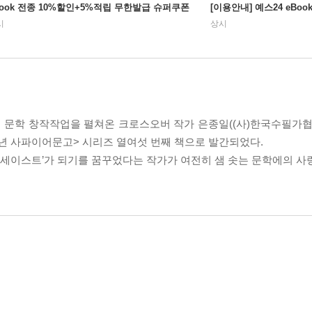
Book 전종 10%할인+5%적립 무한발급 슈퍼쿠폰
[이용안내] 예스24 eBo
시
상시
게 문학 창작작업을 펼쳐온 크로스오버 작가 은종일((사)한국수필가협
년 사파이어문고> 시리즈 열여섯 번째 책으로 발간되었다.
세이스트’가 되기를 꿈꾸었다는 작가가 여전히 샘 솟는 문학에의 사