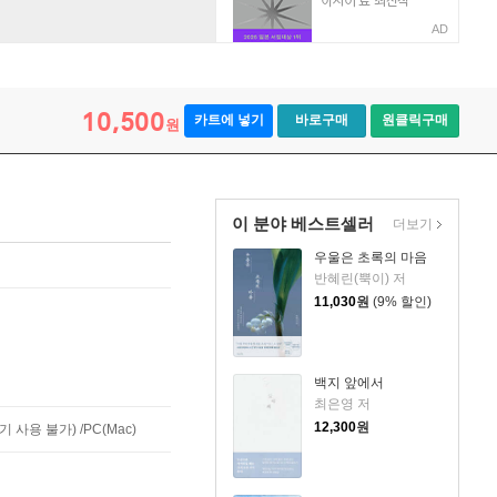
AD
10,500
카트에 넣기
바로구매
원클릭구매
원
이 분야 베스트셀러
더보기
우울은 초록의 마음
반혜린(뿍이) 저
11,030
원
(9% 할인)
백지 앞에서
최은영 저
12,300
원
사용 불가) /PC(Mac)