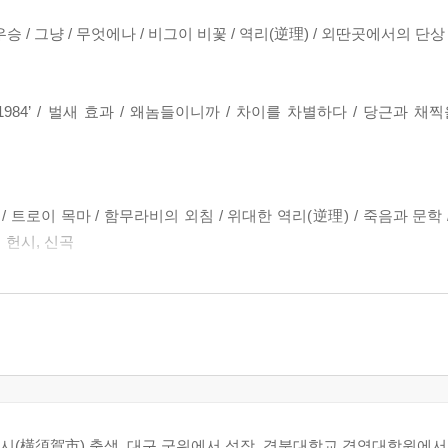
우승 / 그냥 / 무엇에나 / 비그이 비꽃 / 역리(逆理) / 외딴곳에서의 단상
984’ / 벌새 효과 / 왜놈들이니까 / 차이를 차별하다 / 당근과 채찍
/ 트로이 목마 / 함무라비의 외침 / 위대한 역리(逆理) / 죽음과 문학 
 헌시, 신곡
돌 / 민망한 전화위복 / 육신사(六臣祠)에서 / 베아트리체 첸치를 만나다
서 화양연화를 보다
이 빛나는 밤에〉에서 관계를 읽는다 / 굴신(屈身) / 삶의 완성 / 과정
카시(橫須賀市) 출생, 대구 군위에서 성장, 경북대학교 경영대학원에서