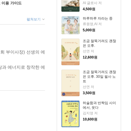
ok 이용 가이드
AI 글로사 저
4,500
원
하루하루 자라는 중
펼쳐보기
류원영,AI 저
5,000
원
조금 절뚝거려도 괜찮
은 오후.
선연 저
회 부이사장) 선생의 에
12,600
원
랑과 에너지로 창작한 에
조금 절뚝거려도 괜찮
은 오후. 30일 필사 노
트
선연 저
3,500
원
허술함과 반짝임 사이
에서, 웃다
김지영 저
10,600
원