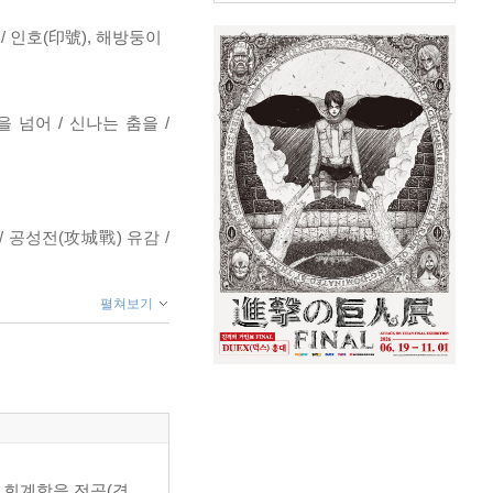
 / 인호(印號), 해방둥이
을 넘어 / 신나는 춤을 /
/ 공성전(攻城戰) 유감 /
펼쳐보기
 / 멀티플레이어 헐버트 /
(過程)의 가치 / 나팔꽃의
 회계학을 전공(경