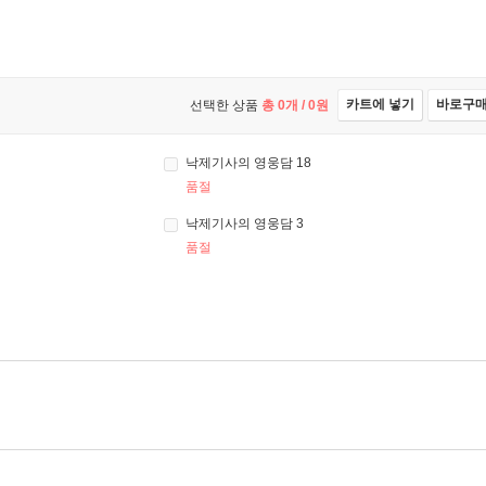
카트에 넣기
바로구
선택한 상품
총
0
개 /
0
원
낙제기사의 영웅담 18
품절
낙제기사의 영웅담 3
품절