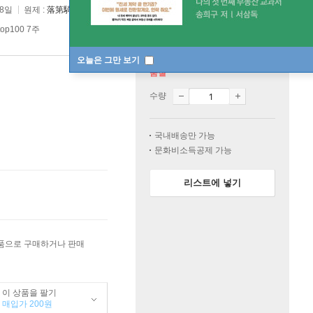
28일
원제 :
落第騎士の英雄譚
p100 7주
오늘은 그만 보기
품절
수량
국내배송만 가능
문화비소득공제 가능
리스트에 넣기
상품으로 구매하거나 판매
이 상품을 팔기
매입가 200원