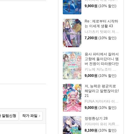
9,900
원
(10% 할인)
Re : 제로부터 시작하
는 이세계 생활 43
나가츠키 탓페이 저/오츠카 신이치로 그림
7,200
원
(10% 할인)
용사 파티에서 잘려서
고향에 돌아갔더니 멤
버 전원이 따라왔다만
5
키노메 저/노조미 그림/박정철 역
9,000
원
(10% 할인)
저, 능력은 평균치로
해달라고 말했잖아요!
21
FUNA 저/아카타 이츠키 그림/조민정 역
9,000
원
(10% 할인)
 알림신청
작가 파일
정령환상기 28
키타야마 유리 저/Riv 그림/이소정 역
8,100
원
(10% 할인)