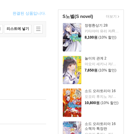
완결된 상품입니다.
S노벨(S novel)
더보기
정령환상기 28
매
리스트에 넣기
키타야마 유리 저/Riv 그림/이소정 역
8,100
원
(10% 할인)
놀이의 관계 2
아오이 세키나 저/미사키 쿠레히토 그림/변성은 역
7,650
원
(10% 할인)
소드 오라토리아 16
오모리 후지노 저/하이무라 키요타카 그림/김민재 역
10,800
원
(10% 할인)
소드 오라토리아 16
소책자 특장판