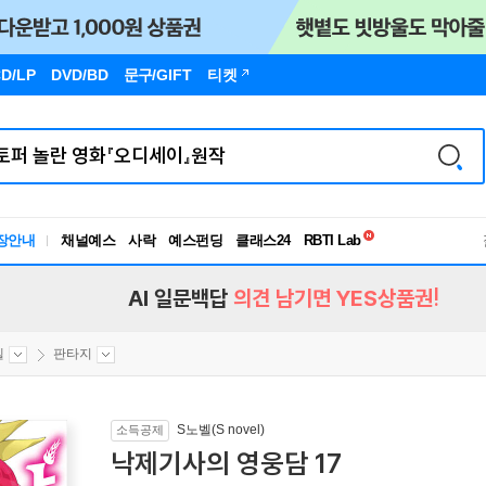
D/LP
DVD/BD
문구
/GIFT
티켓
독서유형검사
RBTI Lab
장안내
채널예스
사락
예스펀딩
클래스24
독서유형검사
AI 일문백답
의견 남기면 YES상품권!
벨
판타지
S노벨(S novel)
소득공제
낙제기사의 영웅담 17