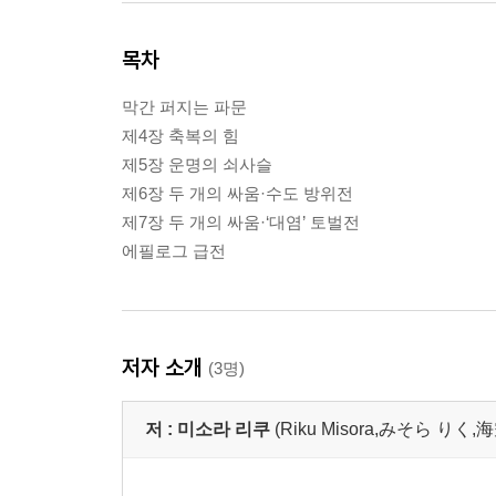
목차
막간 퍼지는 파문
제4장 축복의 힘
제5장 운명의 쇠사슬
제6장 두 개의 싸움·수도 방위전
제7장 두 개의 싸움·‘대염’ 토벌전
에필로그 급전
저자 소개
(3명)
저 :
미소라 리쿠
(Riku Misora,みそら りく,