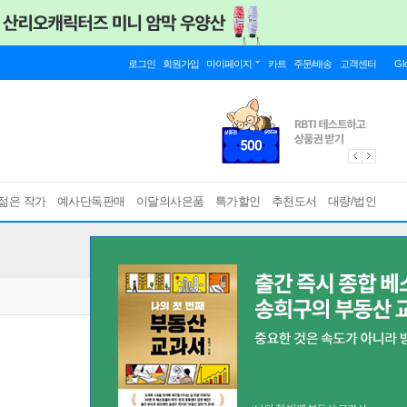
로그인
회원가입
마이페이지
카트
주문/배송
고객센터
Gl
젊은 작가
예사단독판매
이달의사은품
특가할인
추천도서
대량/법인