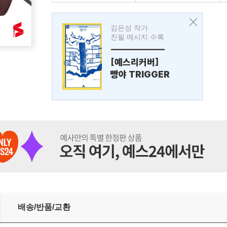
김은성 작가
친필 메시지 수록
---------------
[예스리커버]
빵야 TRIGGER
배송/반품/교환