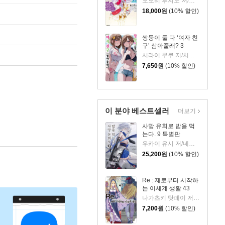
오모리 후지노 저/하이무라 키요타카 그림/김민재 역
18,000
원
(10% 할인)
쌍둥이 둘 다 ‘여자 친
구’ 삼아줄래? 3
시라이 무쿠 저/치구사 미노리 그림/정대식 역
7,650
원
(10% 할인)
이 분야 베스트셀러
더보기
사망 유희로 밥을 먹
는다. 9 특별판
우카이 유시 저/네코메타루 그림/이희경 역
25,200
원
(10% 할인)
Re : 제로부터 시작하
는 이세계 생활 43
나가츠키 탓페이 저/오츠카 신이치로 그림
7,200
원
(10% 할인)