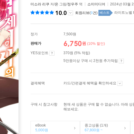
미소라 리쿠
저/
온
그림/
정우주
역
소미미디어
2024년 03월 
10.0
라이트노벨 to
회원리뷰(
9
건)
베스트
정가
7,500원
6,750
원
판매가
(10% 할인)
YES포인트
370원 (5% 적립)
5만원이상 구매 시 2천원 추가적립
결제혜택
카드/간편결제 혜택을 확인하세요
구매 시 참고사항
현재 새 상품은 구매 할 수 없습니다. 아래 
해보세요.
eBook
중고상품 (1개)
5,000원
67,800원 ~