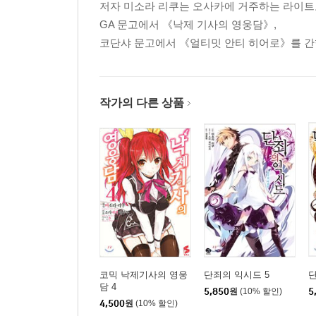
저자 미소라 리쿠는 오사카에 거주하는 라이트
GA 문고에서 《낙제 기사의 영웅담》,
코단샤 문고에서 《얼티밋 안티 히어로》를 간행
작가의 다른 상품
코믹 낙제기사의 영웅
단죄의 익시드 5
단
담 4
5,850
원
(10% 할인)
5
4,500
원
(10% 할인)