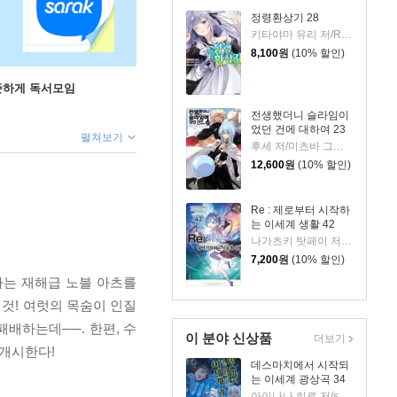
정령환상기 28
키타야마 유리 저/Riv 그림/이소정 역
8,100
원
(10% 할인)
꾸준하게 독서모임
전생했더니 슬라임이
었던 건에 대하여 23
펼쳐보기
후세 저/미츠바 그림/이소정 역
12,600
원
(10% 할인)
Re : 제로부터 시작하
는 이세계 생활 42
나가츠키 탓페이 저/오츠카 신이치로 그림
7,200
원
(10% 할인)
하는 재해급 노블 아츠를
 것! 여럿의 목숨이 인질
배하는데──. 한편, 수
이 분야 신상품
더보기
 개시한다!
데스마치에서 시작되
는 이세계 광상곡 34
아이나나 히로 저/shri,나가하마 메구미 그림/박경용 역