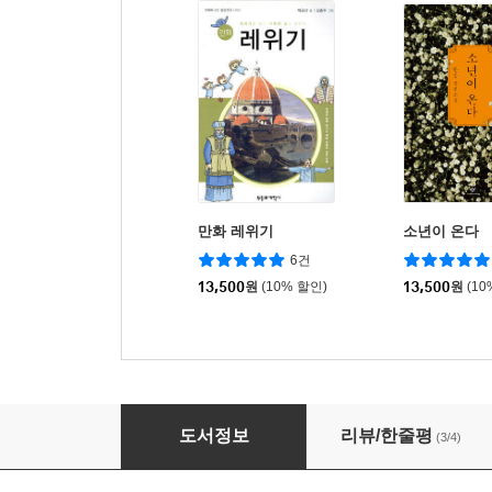
만화 레위기
소년이 온다
6건
13,500
원
(10% 할인)
13,500
원
(10
만화 신론
도서정보
리뷰/한줄평
(3/4)