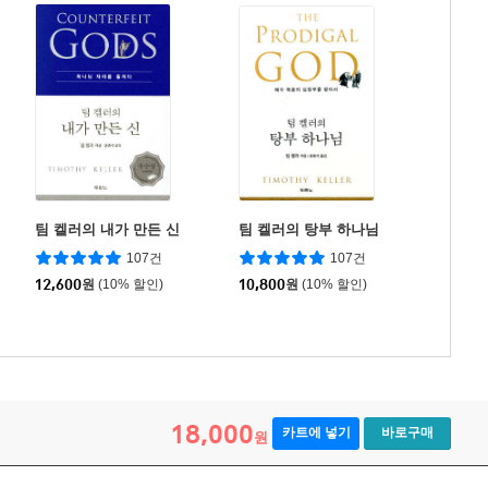
팀 켈러의 내가 만든 신
팀 켈러의 탕부 하나님
107건
107건
12,600
원
(10% 할인)
10,800
원
(10% 할인)
18,000
카트에 넣기
바로구매
원