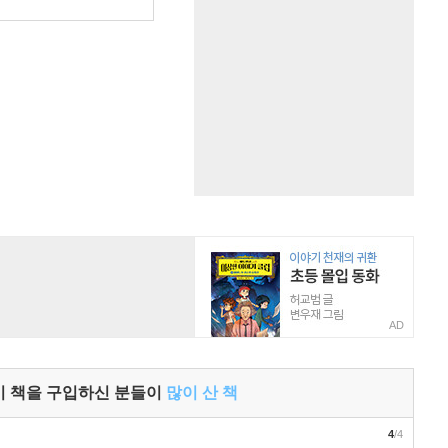
AD
이 책을 구입하신 분들이
많이 산 책
4
/4