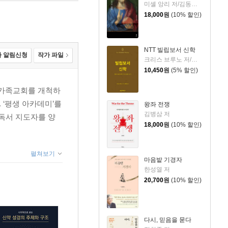
미셸 앙리 저/김동규 역
18,000
원
(10% 할인)
NTT 빌립보서 신학
 알림신청
작가 파일
크리스 브루노 저/권대영 역
10,450
원
(5% 할인)
예수가족교회를 개척하
 ‘평생 아카데미’를
왕좌 전쟁
김병삼 저
 독서 지도자를 양
18,000
원
(10% 할인)
펼쳐보기
마음밭 기경자
한성열 저
20,700
원
(10% 할인)
다시, 믿음을 묻다