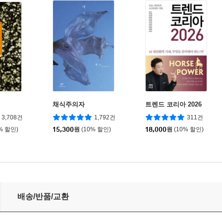
채식주의자
트렌드 코리아 2026
3,708건
1,792건
311건
% 할인)
15,300
원
(10% 할인)
18,000
원
(10% 할인)
배송/반품/교환