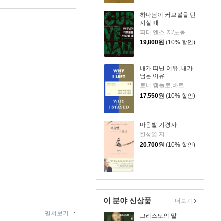
하나님이 커브볼을 던
지실 때
피터 엔스 저/노동래 역
19,800
원
(10% 할인)
내가 떠난 이유, 내가
남은 이유
토니 캠폴로,바트 캠폴로 저/노종문 역
17,550
원
(10% 할인)
마음밭 기경자
한성열 저
20,700
원
(10% 할인)
이 분야 신상품
더보기
펼쳐보기
그리스도의 말