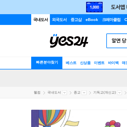
국내도서
외국도서
중고샵
eBook
크레마클럽
C
빠른분야찾기
베스트
신상품
이벤트
바이백
매
웰컴
국내도서
종교
기독교(개신교)