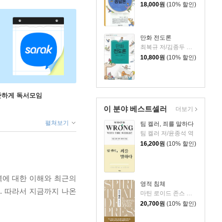
18,000
원
(10% 할인)
만화 전도론
최복규 저/김종두 그림
10,800
원
(10% 할인)
꾸준하게 독서모임
이 분야 베스트셀러
더보기
펼쳐보기
팀 켈러, 죄를 말하다
팀 켈러 저/윤종석 역
16,200
원
(10% 할인)
역에 대한 이해와 최근의
영적 침체
. 따라서 지금까지 나온
마틴 로이드 존스 저/정상윤 역
20,700
원
(10% 할인)