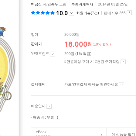
백금산
저/
김종두
그림
부흥과개혁사
2014년 03월 25일
10.0
회원리뷰(
7
건)
판매지수 366
정가
20,000원
18,000
원
판매가
(10% 할인)
YES포인트
200원 (1% 적립)
5만원이상 구매 시 2천원 추가적립
결제혜택
카드/간편결제 혜택을 확인하세요
배송안내
배송비 : 무료
eBook
이 상품을 팔기