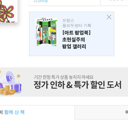
12,000원
프랑스
퐁피두센터 기획
[아트 팝업북]
초현실주의
팝업 갤러리
들이
함께 산 책