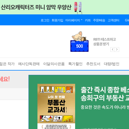
로그인
회원가입
마이페이지
카트
주문/배송
고객센터
Gl
젊은 작가
예사단독판매
이달의사은품
특가할인
추천도서
대량/법인
세요!