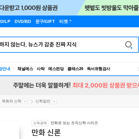
D/LP
DVD/BD
문구
/GIFT
티켓
독서유형검사
장안내
채널예스
사락
예스펀딩
클래스24
RBTI Lab
독서유형검사
주말에는 더욱 알뜰하게!
최대 2,000원 상품권 받으
목회와 신학
신학일반
만화로 보는 조직신학 시리즈
소득공제
만화 신론