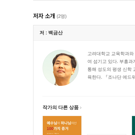
08 하나님의 성품 4: 거룩함, 의, 공의
저자 소개
(2명)
09 하나님의 성품 5: 뜻, 능력
저 :
백금산
10 하나님의 계획
고려대학교 교육학과와 총
11 하나님의 창조
여 섬기고 있다. 부흥과
통해 성도의 평생 신학 
12 하나님의 섭리
육한다. 『조나단 에드워
작가의 다른 상품