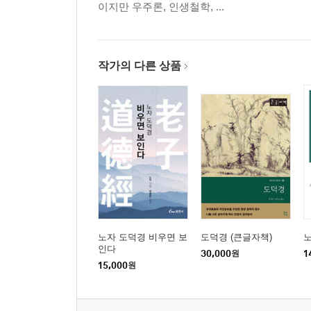
이지만 우주론, 인생철학, ...
096 / 노자 22장
100 / 노자 23장
105 / 노자 24장
107 / 노자 25장
작가의 다른 상품
111 / 노자 26장
114 / 노자 27장
119 / 노자 28장
123 / 노자 29장
126 / 노자 30장
129 / 노자 31장
132 / 노자 32장
134 / 노자 33장
136 / 노자 34장
노자 도덕경 비우면 보
도덕경 (큰글자책)
138 / 노자 35장
인다
30,000
원
1
140 / 노자 36장
15,000
원
143 / 노자 37장
146 / 노자 38장