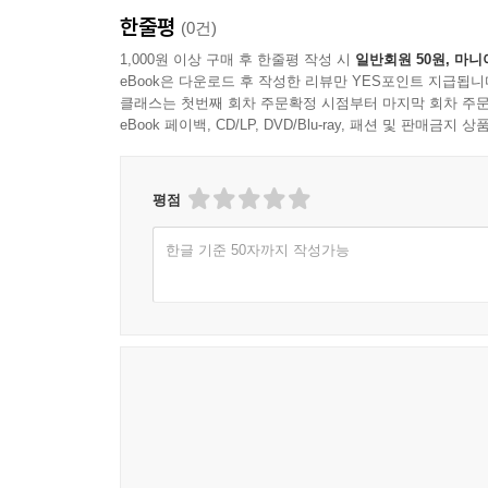
다.
한줄평
(0건)
원래는 같은 상황이나, 좌가 생기면 우가 생기고 그
1,000원 이상 구매 후 한줄평 작성 시
일반회원 50원, 마니
eBook은 다운로드 후 작성한 리뷰만 YES포인트 지급됩니
눠지기 전의, 같은 상황의, 도를 표현했어. 그리고 
클래스는 첫번째 회차 주문확정 시점부터 마지막 회차 주문
eBook 페이백, CD/LP, DVD/Blu-ray, 패션 및 판매금
2. 天下皆知美之爲美, 斯惡已。 천하 사람들이 모
딸: 사람마다 보는 관점이 다르단 얘긴가요?
평점
아빠: 아름답다고 여기는 것은 관념적인 것이기 때문
한글 기준 50자까지 작성가능
때문에, 결국 잠시 조건에 의해 아름다운 상황으로 
될 수도 있어. 복을 복이라고 보지 말아라.
--- 본문 중에서