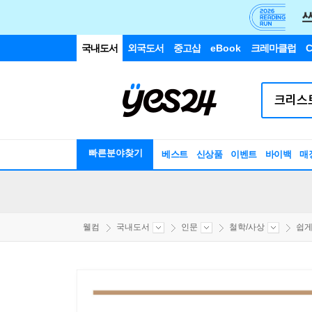
국내도서
외국도서
중고샵
eBook
크레마클럽
C
빠른분야찾기
베스트
신상품
이벤트
바이백
매
웰컴
국내도서
인문
철학/사상
쉽게 