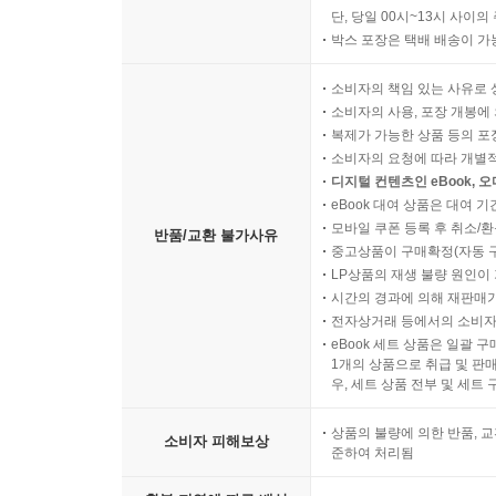
단, 당일 00시~13시 사이
박스 포장은 택배 배송이 가
소비자의 책임 있는 사유로 
소비자의 사용, 포장 개봉에 
복제가 가능한 상품 등의 포장을 
소비자의 요청에 따라 개별
디지털 컨텐츠인 eBook, 
eBook 대여 상품은 대여 기
모바일 쿠폰 등록 후 취소/환
반품/교환 불가사유
중고상품이 구매확정(자동 
LP상품의 재생 불량 원인이 기
시간의 경과에 의해 재판매가
전자상거래 등에서의 소비자
eBook 세트 상품은 일괄 
1개의 상품으로 취급 및 판매
우, 세트 상품 전부 및 세트
상품의 불량에 의한 반품, 교
소비자 피해보상
준하여 처리됨