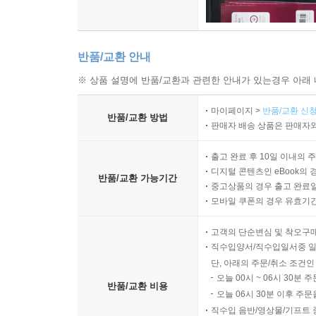
반품/교환 안내
※ 상품 설명에 반품/교환과 관련한 안내가 있는경우 아래 
마이페이지 >
반품/교환 신청
반품/교환 방법
판매자 배송 상품은 판매자와
출고 완료 후 10일 이내의 
디지털 콘텐츠인 eBook의 
반품/교환 가능기간
중고상품의 경우 출고 완료일
모바일 쿠폰의 경우 유효기간(
고객의 단순변심 및 착오구
직수입양서/직수입일서중 일
단, 아래의 주문/취소 조건인
오늘 00시 ~ 06시 30분 
반품/교환 비용
오늘 06시 30분 이후 주문
직수입 음반/영상물/기프트 