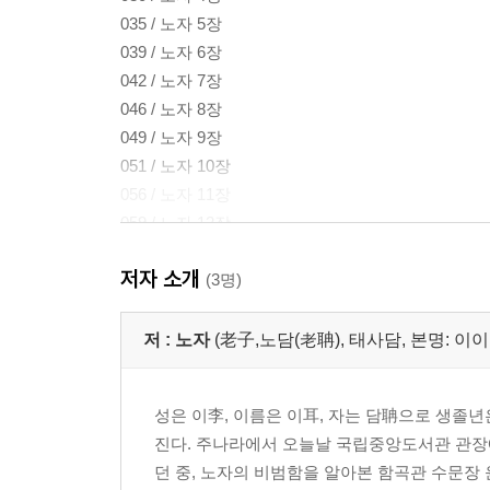
035 / 노자 5장
039 / 노자 6장
042 / 노자 7장
046 / 노자 8장
049 / 노자 9장
051 / 노자 10장
056 / 노자 11장
059 / 노자 12장
062 / 노자 13장
저자 소개
066 / 노자 14장
(3명)
070 / 노자 15장
074 / 노자 16장
저 :
노자
(老子,노담(老聃), 태사담, 본명: 이이(李
081 / 노자 17장
083 / 노자 18장
성은 이李, 이름은 이耳, 자는 담聃으로 생졸
085 / 노자 19장
진다. 주나라에서 오늘날 국립중앙도서관 관장
088 / 노자 20장
던 중, 노자의 비범함을 알아본 함곡관 수문장 
093 / 노자 21장