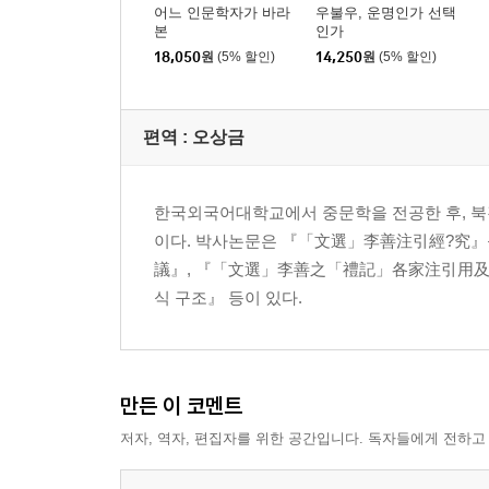
196 / 노자 56장
어느 인문학자가 바라
우불우, 운명인가 선택
199 / 노자 57장
본
인가
18,050
원
(5% 할인)
14,250
원
(5% 할인)
203 / 노자 58장
207 / 노자 59장
210 / 노자 60장
편역 :
오상금
213 / 노자 61장
216 / 노자 62장
220 / 노자 63장
한국외국어대학교에서 중문학을 전공한 후, 북
223 / 노자 64장
이다. 박사논문은 『「文選」李善注引經?究
228 / 노자 65장
議』, 『「文選」李善之「禮記」各家注引用及其
231 / 노자 66장
식 구조』 등이 있다.
234 / 노자 67장
237 / 노자 68장
239 / 노자 69장
242 / 노자 70장
만든 이 코멘트
244 / 노자 71장
저자, 역자, 편집자를 위한 공간입니다. 독자들에게 전하고
246 / 노자 72장
248 / 노자 73장