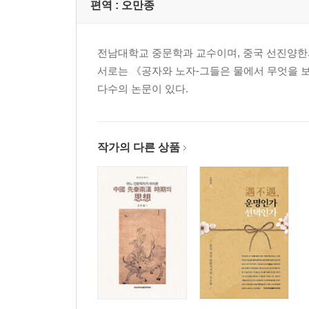
편역 :
오만종
152 / 노자 39장
156 / 노자 40장
159 / 노자 41장
전남대학교 중문학과 교수이며, 중국 선진양한
163 / 노자 42장
서로는 《공자와 노자-그들은 물에서 무엇을 보
165 / 노자 43장
다수의 논문이 있다.
166 / 노자 44장
168 / 노자 45장
170 / 노자 46장
작가의 다른 상품
172 / 노자 47장
174 / 노자 48장
176 / 노자 49장
178 / 노자 50장
181 / 노자 51장
183 / 노자 52장
187 / 노자 53장
189 / 노자 54장
192 / 노자 55장