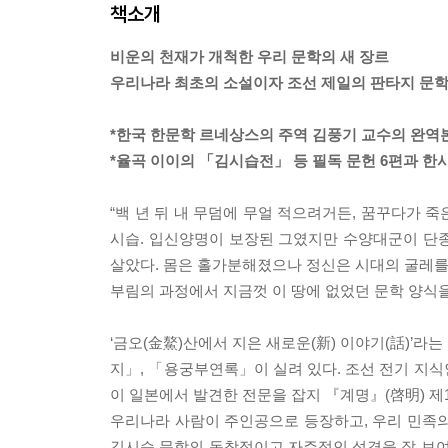
책소개
비운의 천재가 개척한 우리 문학의 새 장르
우리나라 최초의 소설이자 조선 제일의 판타지 문
*한국 한문학 르네상스의 주역 김풍기 교수의 완역
*율곡 이이의 「김시습전」 등 필독 문헌 6편과 한
“백 년 뒤 내 무덤에 무얼 적으려거든, 꿈꾸다가 
시습. 입신양명이 보장된 그였지만 수양대군이 단
살았다. 몸은 홀가분해졌으나 정신은 시대의 굴레를 
부림의 과정에서 지금껏 이 땅에 없었던 문학 양식
‘금오(金鰲)산에서 지은 새로운(新) 이야기(話)
지」, 「용궁부연록」이 실려 있다. 조선 전기 지식
이 일본에서 발견한 전문을 잡지 『계명』(啓明) 제
우리나라 사람이 주인공으로 등장하고, 우리 민족
김시습 문학의 독창적이고 자주적인 성격을 잘 보여