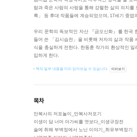
람과 죽은 사람의 사랑을 통해 강렬한 삶의 의지
록」 등 후대 작품들에 계승되었으며, 17세기 중엽
우리 문학의 독보적인 자산 『금오신화』를 한국 
들어 쓴 「김시습전」을 비롯해 저자의 삶과 작품 세
식을 충실하게 전한다. 한동훈 작가의 환상적인 일
입하게 한다.
책의 일부 내용을 미리 읽어보실 수 있습니다.
미리보기
목차
만복사의 저포놀이_만복사저포기
이생이 담 너머 아가씨를 엿보다_이생규장전
술에 취해 부벽정에서 노닌 이야기_취유부벽정기