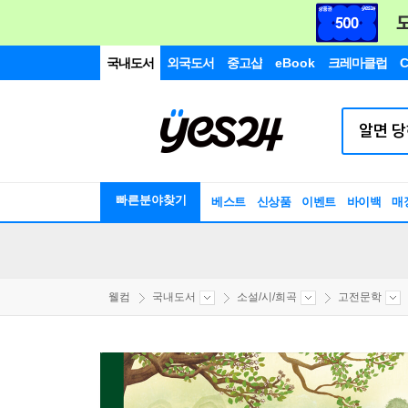
국내도서
외국도서
중고샵
eBook
크레마클럽
C
빠른분야찾기
베스트
신상품
이벤트
바이백
매
웰컴
국내도서
소설/시/희곡
고전문학