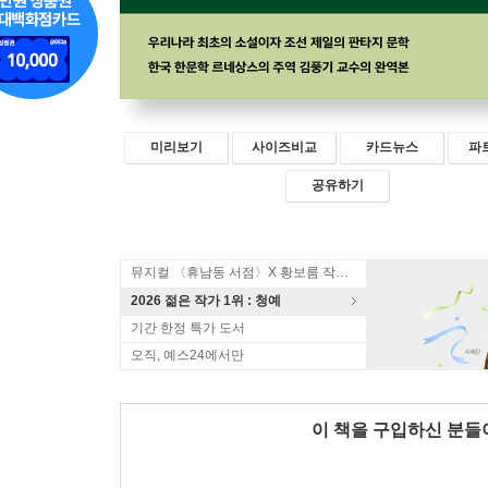
미리보기
사이즈비교
카드뉴스
파
공유하기
뮤지컬 〈휴남동 서점〉X 황보름 작가 북토크
2026 젊은 작가 1위 : 청예
기간 한정 특가 도서
오직, 예스24에서만
이 책을 구입하신 분