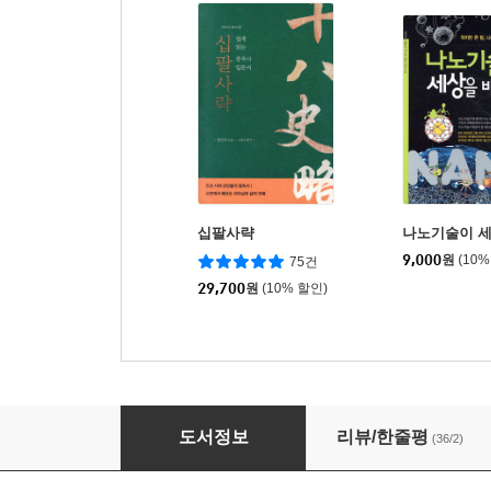
십팔사략
나노기술이 
9,000
원
(10%
75건
29,700
원
(10% 할인)
금오신화
도서정보
리뷰/한줄평
(36/2)