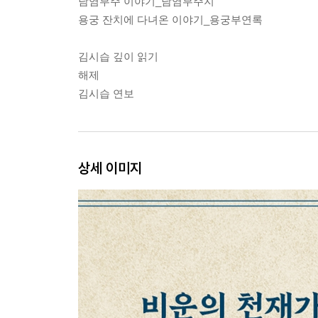
남염부주 이야기_남염부주지
용궁 잔치에 다녀온 이야기_용궁부연록
김시습 깊이 읽기
해제
김시습 연보
상세 이미지