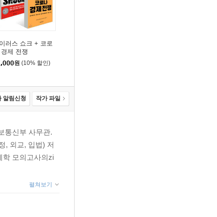
이러스 쇼크 + 코로
 경제 전쟁
,000
원
(10% 할인)
 알림신청
작가 파일
정보통신부 사무관.
 외교, 입법) 저
제학 모의고사의zi
펼쳐보기