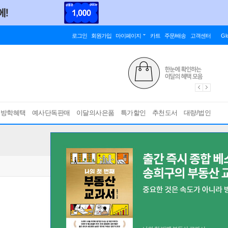
로그인
회원가입
마이페이지
카트
주문/배송
고객센터
Gl
름방학혜택
예사단독판매
이달의사은품
특가할인
추천도서
대량/법인