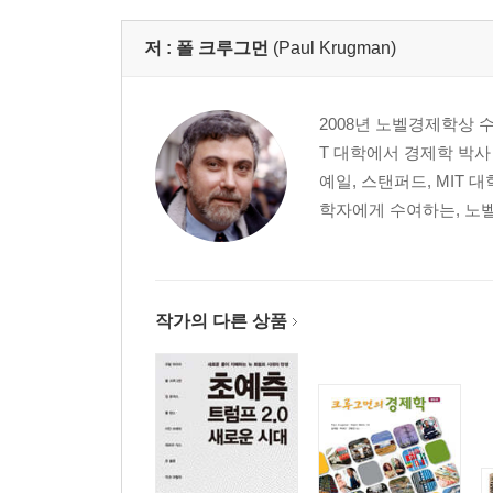
제4부 경제학과 선택
제9장 개인과 기업의 결정
저 :
폴 크루그먼
(Paul Krugman)
제9장 부록 시간이 포함된 결정을 내리는 방법 : 
2008년 노벨경제학상 수
제5부 소비자
T 대학에서 경제학 박사
제10장 합리적인 소비자
예일, 스탠퍼드, MIT 
제10장 부록 소비자 선호와 소비자 선택
학자에게 수여하는, 노벨
제6부 생산의 결정
제11장 공급곡선의 이면 : 투입과 비용
제12장 완전경쟁과 공급곡선
작가의 다른 상품
제13장 독점
제7부 시장구조 : 완전경쟁을 넘어서
제14장 과점
제15장 독점적 경쟁과 제품차별화