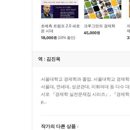
제8부 미시경제학과 공공정책
제16장 외부효과
제17장 공공재와 공유자원
제18장 복지국가의 경제학
초예측 트럼프 2.0 새로
크루그먼의 경제학
운 시대
45,000
원
18,000
원
(10% 할인)
3
제9부 요소시장과 위험 관리
제19장 생산요소시장과 소득분배
제19장 부록 노동공급의 무차별곡선 분석
역 :
김진욱
제20장 불확실성, 위험 및 사적 정보
제10부 거시경제학 소개
서울대학교 경제학과 졸업. 서울대학교 경제학과
제21장 거시경제학의 개관
서울대, 연세대, 성균관대, 이화여대 등 다수 대
제22장 GDP와 CPI : 거시경제의 측정
서로 『경제학 실전문제집 시리즈』, 『경제학의
제23장 실업과 인플레이션
p...
제11부 장기 경제성장
제24장 장기 경제성장
작가의 다른 상품