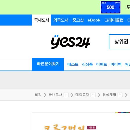
국내도서
외국도서
중고샵
eBook
크레마클럽
C
빠른분야찾기
베스트
신상품
이벤트
바이백
매
웰컴
국내도서
대학교재
경상계열