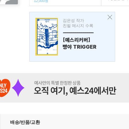
12,000원
김은성 작가
친필 메시지 수록
---------------
[예스리커버]
빵야 TRIGGER
배송/반품/교환