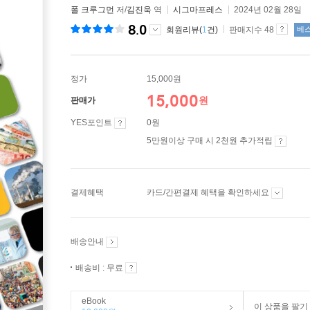
폴 크루그먼
저/
김진욱
역
시그마프레스
2024년 02월 28일
8.0
회원리뷰(
1
건)
판매지수 48
베
정가
15,000원
15,000
원
판매가
YES포인트
0원
5만원이상 구매 시 2천원 추가적립
결제혜택
카드/간편결제 혜택을 확인하세요
배송안내
배송비 : 무료
eBook
이 상품을 팔기