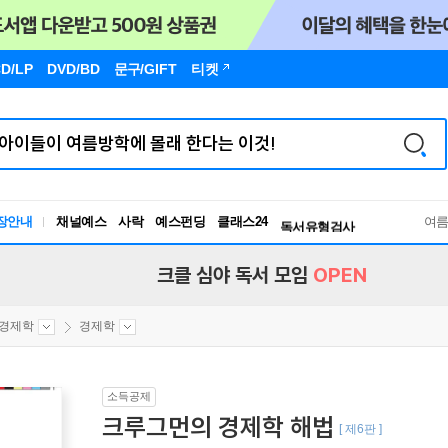
D/LP
DVD/BD
문구
/GIFT
티켓
장안내
채널예스
사락
예스펀딩
클래스24
독서유형검사
여
RBTI Lab
독서유형검사
크클 심야 독서 모임
OPEN
경제학
경제학
소득공제
크루그먼의 경제학 해법
[ 제6판 ]