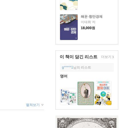
해운·항만경제
이태휘 저
18,000
원
이 책이 담긴
리스트
더보기
g*****1
님의 리스트
영어
펼쳐보기