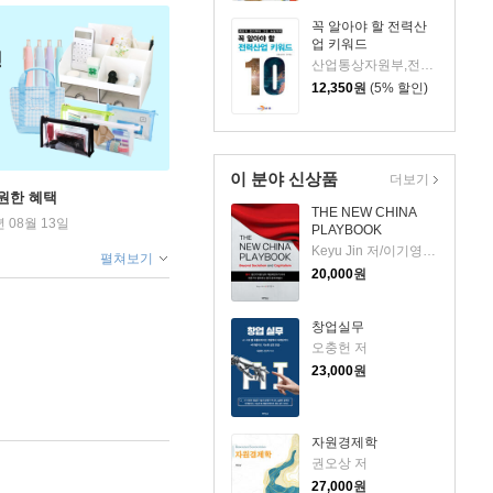
꼭 알아야 할 전력산
업 키워드
산업통상자원부,전력거래소 공저
12,350
원
(5% 할인)
이 분야 신상품
더보기
원한 혜택
THE NEW CHINA
년 08월 13일
PLAYBOOK
Keyu Jin 저/이기영 역
펼쳐보기
20,000
원
창업실무
오충헌 저
23,000
원
자원경제학
권오상 저
27,000
원