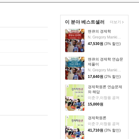
이 분야 베스트셀러
더보기
맨큐의 경제학
N. Gregory Mankiw 저/이병락 역
47,530
원
(3% 할인)
맨큐의 경제학 연습문
제풀이
N. Gregory Mankiw 저/이병락 역
17,640
원
(2% 할인)
경제학원론 연습문제
와 해답
이준구,이창용 공저
15,000
원
경제학원론
이준구,이창용 공저
41,710
원
(3% 할인)