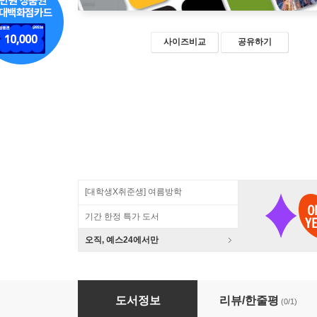
사이즈비교
공유하기
[대학생X취준생] 여름방학
기간 한정 특가 도서
오직, 예스24에서만
크루그먼의 경제학 해법
도서정보
리뷰/한줄평
(0/1)