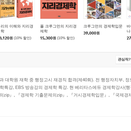
지리의 이해와 지리경
폴 크루그먼의 지리경
크루그먼의 경제학입문
바
제학
제학
나
39,000
원
3,120
원
(10% 할인)
15,300
원
(10% 할인)
27
관심작가
 대학원 재학 중 행정고시 재경직 합격(제40회). 전 행정자치부, 
학특강, EBS 방송강의 경제학 특강. 현 베리타스에듀 경제학강사(행정,
zip』, 『경제학 기출문제의zip』, 『거시경제학입문』, 『국제경