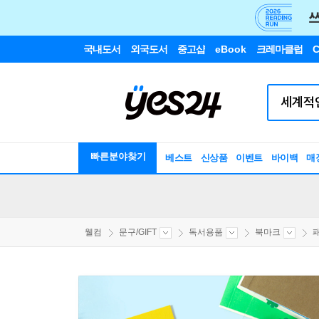
국내도서
외국도서
중고샵
eBook
크레마클럽
C
빠른분야찾기
베스트
신상품
이벤트
바이백
매
웰컴
문구/GIFT
독서용품
북마크
패