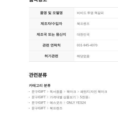
품명 및 모델명
비비드 투명 책갈피
제조자/수입자
북프렌즈
제조국 또는 원산지
대한민국
관련 연락처
031-945-4070
허가관련
해당없음
관련분류
카테고리 분류
문구/GIFT
독서용품
북마크
패턴/디자인 북마크
문구/GIFT
가격대별 상품보기
5천원↓
문구/GIFT
예스굿즈
ONLY YES24
문구/GIFT
북프렌즈