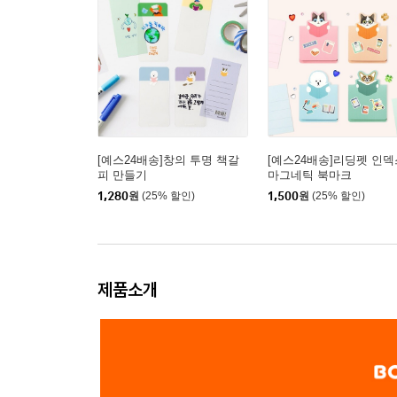
[예스24배송]창의 투명 책갈
[예스24배송]리딩펫 인덱
피 만들기
마그네틱 북마크
1,280
원
(25% 할인)
1,500
원
(25% 할인)
제품소개