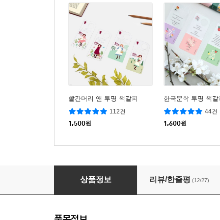
빨간머리 앤 투명 책갈피
한국문학 투명 책갈
112건
44건
1,500
원
1,600
원
[예스24배송]비비드컬러 투명 책갈피
상품정보
리뷰/한줄평
(12/27)
품목정보