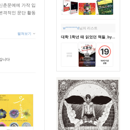
 신춘문예에 가작 입
 본격적인 문단 활동
w********d
님의 리스트
펼쳐보기
대학 1학년 때 읽었던 책들_by녹차
입니다