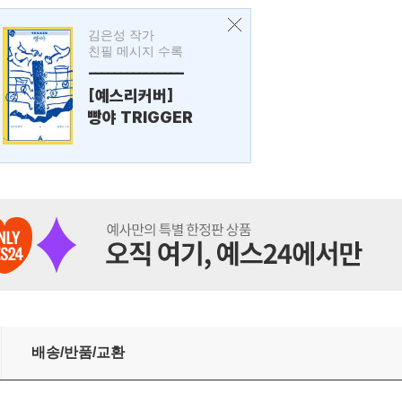
김은성 작가
친필 메시지 수록
---------------
[예스리커버]
빵야 TRIGGER
배송/반품/교환