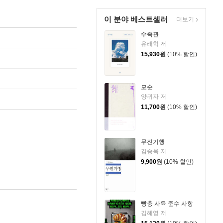
이 분야 베스트셀러
더보기
수족관
유래혁 저
15,930
원
(10% 할인)
모순
양귀자 저
11,700
원
(10% 할인)
무진기행
김승옥 저
9,900
원
(10% 할인)
빵충 사육 준수 사항
김혜영 저