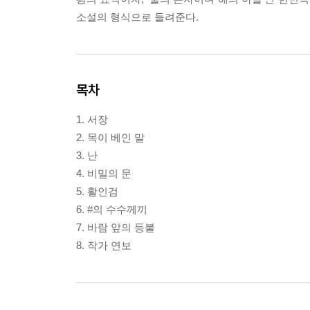
소설의 형식으로 들려준다.
목차
1. 서장
2. 목이 베인 말
3. 난
4. 비밀의 문
5. 활인검
6. #의 수수께끼
7. 바람 앞의 등불
8. 작가 연보