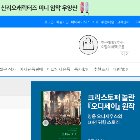
로그인
회원가입
마이페이지
카트
주문/배송
고객센터
Gl
젊은 작가
예사단독판매
이달의사은품
특가할인
추천도서
대량/법인