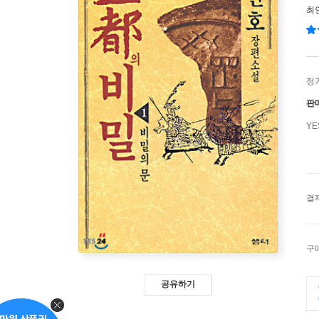
최
정
판
Y
결
구
공유하기