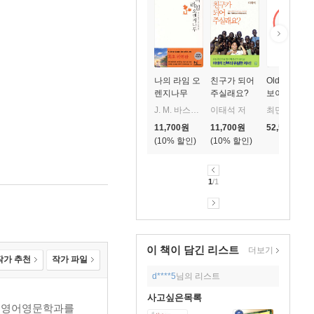
나의 라임 오
친구가 되어
Oldboy (올
렌지나무
주실래요?
보이) (한글
무자막)(Blu-
J. M. 바스콘셀로스 저/박동원 역
이태석 저
최민식,유지태,강혜정
ray) (2003)
11,700
원
11,700
원
52,500
원
10
%
10
%
1
/1
이 책이 담긴
리스트
더보기
작가 추천
작가 파일
d****5
님의 리스트
사고싶은목록
교 영어영문학과를