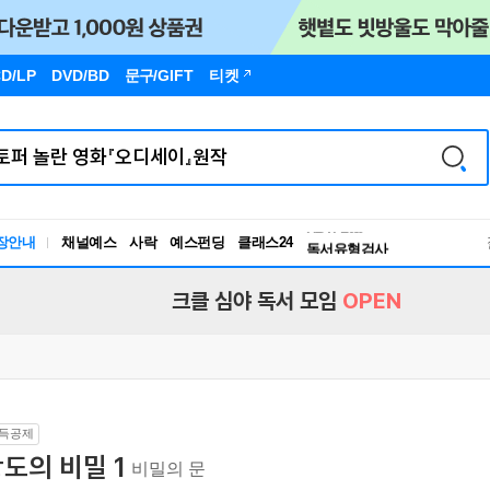
D/LP
DVD/BD
문구
/GIFT
티켓
장안내
채널예스
사락
예스펀딩
클래스24
독서유형검사
RBTI Lab
독서유형검사
크클 심야 독서 모임
OPEN
득공제
도의 비밀 1
비밀의 문