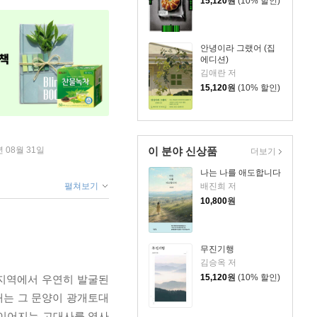
15,120
원
(10% 할인)
안녕이라 그랬어 (집
에디션)
김애란 저
15,120
원
(10% 할인)
이 분야 신상품
년 08월 31일
더보기
나는 나를 애도합니다
배진희 저
펼쳐보기
10,800
원
무진기행
김승옥 저
15,120
원
(10% 할인)
 지역에서 우연히 발굴된
내는 그 문양이 광개토대
 이어지는 고대사를 역사