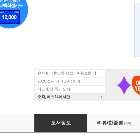
뮤지컬 〈휴남동 서점〉X 황보름 작가 북토크
2026 젊은 작가 1위 : 청예
기간 한정 특가 도서
오직, 예스24에서만
왕도의 비밀 1
도서정보
리뷰/한줄평
(3/0)