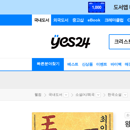
국내도서
외국도서
중고샵
eBook
크레마클럽
C
빠른분야찾기
베스트
신상품
이벤트
바이백
매
웰컴
국내도서
소설/시/희곡
한국소설
소
왕