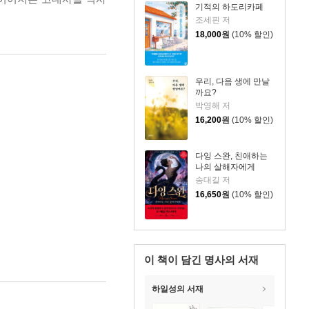
기적의 하도리카페
조세핀 저
18,000
원
(10% 할인)
우리, 다음 생에 만날
까요?
박영해 저
16,200
원
(10% 할인)
다잉 스완, 친애하는
나의 살해자에게
송대길 저
16,650
원
(10% 할인)
이 책이 담긴
명사의 서재
하일성의 서재