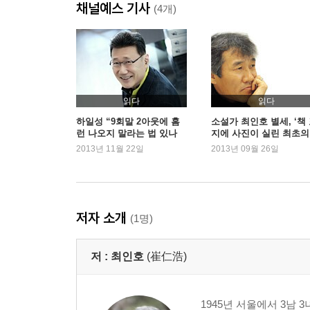
채널예스 기사
(4개)
읽다
읽다
하일성 “9회말 2아웃에 홈
소설가 최인호 별세, ‘책
런 나오지 말라는 법 있나
지에 사진이 실린 최초의
요?”
가’
2013년 11월 22일
2013년 09월 26일
저자 소개
(1명)
저 :
최인호
(崔仁浩)
1945년 서울에서 3남