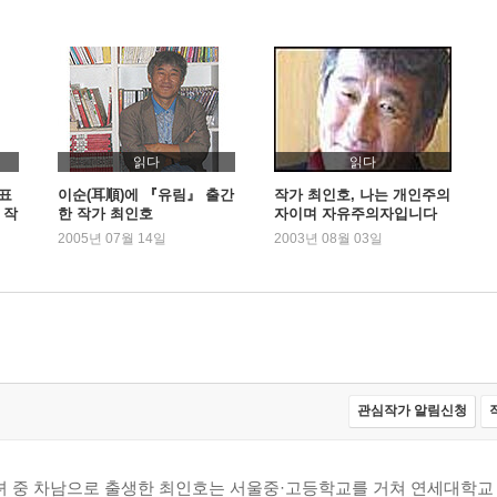
읽다
읽다
 표
이순(耳順)에 『유림』 출간
작가 최인호, 나는 개인주의
 작
한 작가 최인호
자이며 자유주의자입니다
2005년 07월 14일
2003년 08월 03일
관심작가 알림신청
 3녀 중 차남으로 출생한 최인호는 서울중·고등학교를 거쳐 연세대학