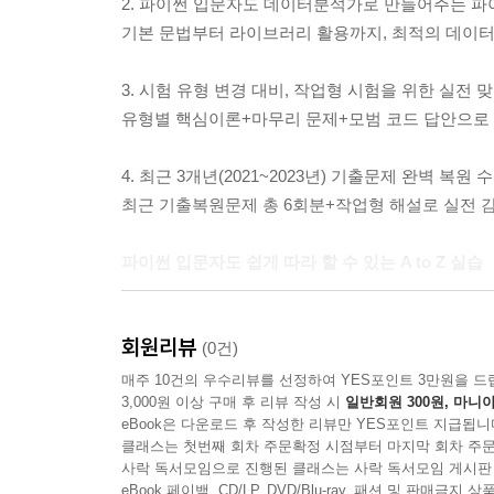
2. 파이썬 입문자도 데이터분석가로 만들어주는 파이썬 
기본 문법부터 라이브러리 활용까지, 최적의 데이터
3. 시험 유형 변경 대비, 작업형 시험을 위한 실전 
유형별 핵심이론+마무리 문제+모범 코드 답안으로 
4. 최근 3개년(2021~2023년) 기출문제 완벽 복원 
최근 기출복원문제 총 6회분+작업형 해설로 실전 감
파이썬 입문자도 쉽게 따라 할 수 있는 A to Z 실습
파이썬을 전혀 접해보지 않은 사람도 데이터분석
회원리뷰
라이브러리의 활용법까지 상세한 설명을 수록하였
(0건)
완벽하게 대비할 수 있도록 하였습니다.
매주 10건의 우수리뷰를 선정하여 YES포인트 3만원을 드
3,000원 이상 구매 후 리뷰 작성 시
일반회원 300원, 마니아
eBook은 다운로드 후 작성한 리뷰만 YES포인트 지급됩니
제6회부터 적용된 시험 유형 변경 대비, 작업형 시
클래스는 첫번째 회차 주문확정 시점부터 마지막 회차 주문
사락 독서모임으로 진행된 클래스는 사락 독서모임 게시판
제6회부터 변경된 시험 유형에 대비해 작업형 유
eBook 페이백, CD/LP, DVD/Blu-ray, 패션 및 판매금