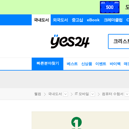
국내도서
외국도서
중고샵
eBook
크레마클럽
C
빠른분야찾기
베스트
신상품
이벤트
바이백
매
웰컴
국내도서
IT 모바일
컴퓨터 수험서