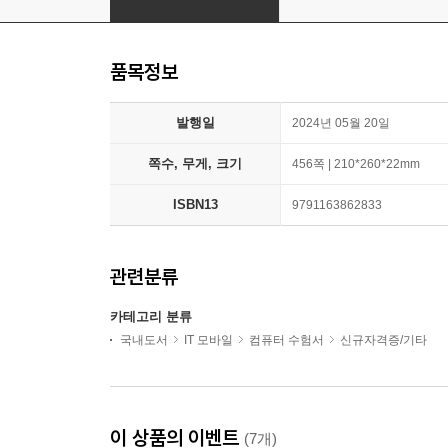
품목정보
발행일
2024년 05월 20일
쪽수, 무게, 크기
456쪽 | 210*260*22mm
ISBN13
9791163862833
관련분류
카테고리 분류
국내도서
IT 모바일
컴퓨터 수험서
신규자격증/기타
이 상품의 이벤트
(7개)