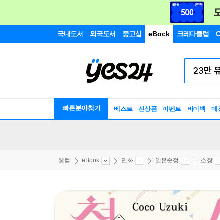
국내도서
외국도서
중고샵
eBook
크레마클럽
C
빠른분야찾기
베스트
신상품
이벤트
바이백
매
웰컴
eBook
만화
일본순정
소장