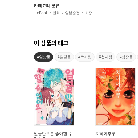
카테고리 분류
eBook
만화
일본순정
소장
이 상품의 태그
#일상물
#달달물
#짝사랑
#첫사랑
#성장물
얼굴만으론 좋아할 수
치하야후루