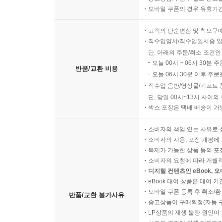
모바일 쿠폰의 경우 유효기간(
고객의 단순변심 및 착오구
직수입양서/직수입일서중 일
단, 아래의 주문/취소 조건인
오늘 00시 ~ 06시 30분 
반품/교환 비용
오늘 06시 30분 이후 주문
직수입 음반/영상물/기프트 
단, 당일 00시~13시 사이
박스 포장은 택배 배송이 가
소비자의 책임 있는 사유로 
소비자의 사용, 포장 개봉에 
복제가 가능한 상품 등의 포장을 
소비자의 요청에 따라 개별
디지털 컨텐츠인 eBook, 
eBook 대여 상품은 대여 기
모바일 쿠폰 등록 후 취소/환
반품/교환 불가사유
중고상품이 구매확정(자동 
LP상품의 재생 불량 원인이 기