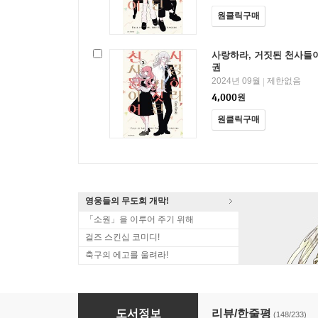
원클릭구매
사랑하라, 거짓된 천사들이
권
2024년 09월
제한없음
|
4,000
원
원클릭구매
영웅들의 무도회 개막!
「소원」을 이루어 주기 위해
걸즈 스킨십 코미디!
축구의 에고를 울려라!
사랑하라, 거짓된 천사들이여
도서정보
리뷰/한줄평
(148/233)