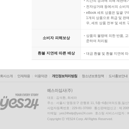
시간의 경과에 의해 재판매가
전자상거래 등에서의 소비자
eBook 세트 상품은 일괄 
1개의 상품으로 취급 및 판매
우, 세트 상품 전부 및 세트
상품의 불량에 의한 반품, 교
소비자 피해보상
준하여 처리됨
환불 지연에 따른 배상
대금 환불 및 환불 지연에 
회사소개
인재채용
이용약관
개인정보처리방침
청소년보호정책
도서홍보안내
대표 : 김석환, 최세라
주소 : 서울시 영등포구 은행로 11, 5층~6층(여의도동,일신
사업자등록번호 : 229-81-37000 통신판매업신고 : 제 200
이메일 : yes24help@yes24.com 호스팅 서비스사업자 :
Copyright ⓒ YES24 Corp. All Rights Reserved.