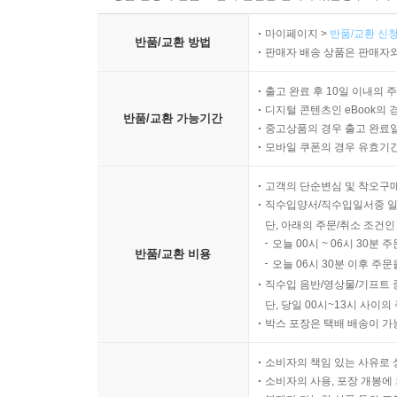
마이페이지 >
반품/교환 신청
반품/교환 방법
판매자 배송 상품은 판매자와
출고 완료 후 10일 이내의 
디지털 콘텐츠인 eBook의 
반품/교환 가능기간
중고상품의 경우 출고 완료일
모바일 쿠폰의 경우 유효기간(
고객의 단순변심 및 착오구
직수입양서/직수입일서중 일
단, 아래의 주문/취소 조건인
오늘 00시 ~ 06시 30분 
반품/교환 비용
오늘 06시 30분 이후 주문
직수입 음반/영상물/기프트 
단, 당일 00시~13시 사이
박스 포장은 택배 배송이 가
소비자의 책임 있는 사유로 
소비자의 사용, 포장 개봉에 