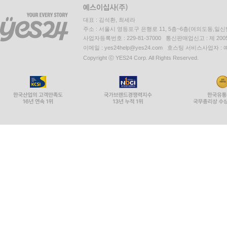
대표 : 김석환, 최세라
주소 : 서울시 영등포구 은행로 11, 5층~6층(여의도동,일신
사업자등록번호 : 229-81-37000 통신판매업신고 : 제 200
이메일 : yes24help@yes24.com 호스팅 서비스사업자 :
Copyright ⓒ YES24 Corp. All Rights Reserved.