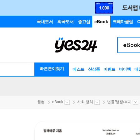
국내도서
외국도서
중고샵
eBook
크레마클럽
C
빠른분야찾기
베스트
신상품
이벤트
바이백
매
웰컴
eBook
사회 정치
법률/행정/복지