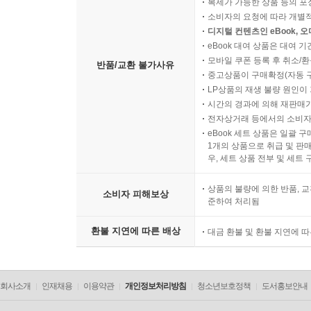
복제가 가능한 상품 등의 포장을 
소비자의 요청에 따라 개별
디지털 컨텐츠인 eBook, 
eBook 대여 상품은 대여 기
모바일 쿠폰 등록 후 취소/환
반품/교환 불가사유
중고상품이 구매확정(자동 
LP상품의 재생 불량 원인이 기
시간의 경과에 의해 재판매가
전자상거래 등에서의 소비자
eBook 세트 상품은 일괄 
1개의 상품으로 취급 및 판매
우, 세트 상품 전부 및 세트
상품의 불량에 의한 반품, 교
소비자 피해보상
준하여 처리됨
환불 지연에 따른 배상
대금 환불 및 환불 지연에 
회사소개
인재채용
이용약관
개인정보처리방침
청소년보호정책
도서홍보안내