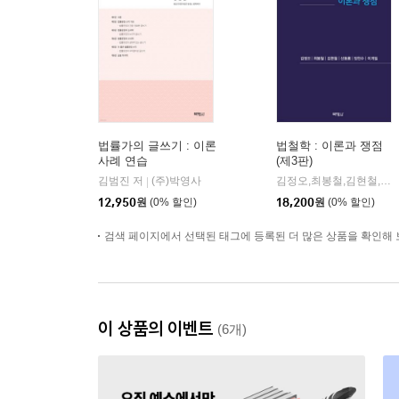
법률가의 글쓰기 : 이론
법철학 : 이론과 쟁점
사례 연습
(제3판)
김범진 저
(주)박영사
김정오,최봉철,김현철,신동룡,양천수,이계일 공저
|
12,950
원
(0% 할인)
18,200
원
(0% 할인)
검색 페이지에서 선택된 태그에 등록된 더 많은 상품을 확인해 
이 상품의 이벤트
(6개)