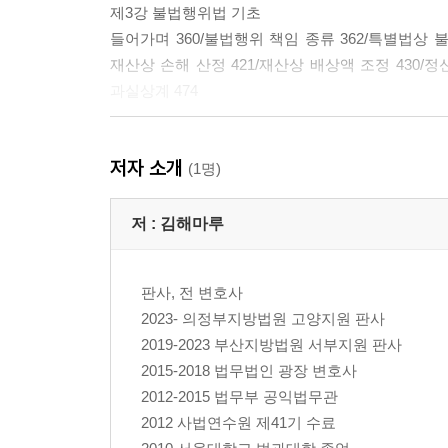
제3강 불법행위법 기초
들어가며 360/불법행위 책임 종류 362/특별법상 불법
재산상 손해 산정 421/재산상 배상액 조정 430/정
과실상계 474
제4강 물권법 기초
저자 소개
들어가며 484/물건 489/물권 507/점유권 516/소유
(1명)
604/점유의 기초개념 616/물권 변동 원리 627
저 :
김해마루
판사, 전 변호사
2023- 의정부지방법원 고양지원 판사
2019-2023 부산지방법원 서부지원 판사
2015-2018 법무법인 광장 변호사
2012-2015 법무부 공익법무관
2012 사법연수원 제41기 수료