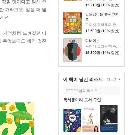
로 정말 멋지다고 말해 주
15,210
원
(10% 할인)
 거라고요. 점점 더 넓
민달팽이는 슈퍼 히어
예요.
로
모이샤 켈러웨이 글/박규리 역
13,500
원
(10% 할인)
이 기적처럼 느껴졌던 아
그 무엇보다도 네가 멋진
미래에는
구리디 글그림/이숙진 역
15,300
원
(10% 할인)
이 책이 담긴
리스트
더보기
2******0
님의 리스트
독서동아리 도서 구입