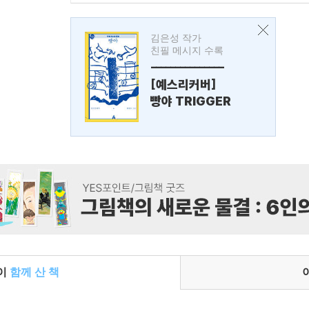
김은성 작가
친필 메시지 수록
---------------
[예스리커버]
빵야 TRIGGER
들이
함께 산 책