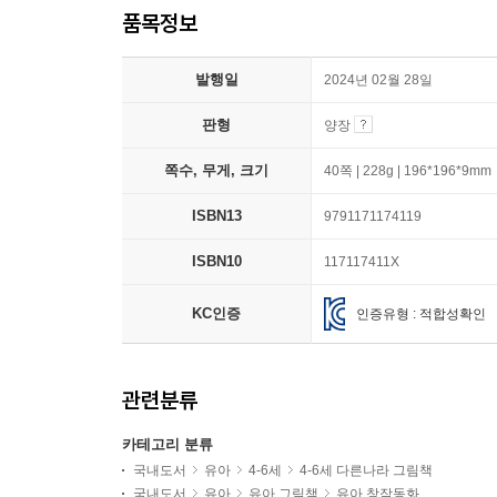
품목정보
발행일
2024년 02월 28일
판형
양장
쪽수, 무게, 크기
40쪽 | 228g | 196*196*9mm
ISBN13
9791171174119
ISBN10
117117411X
KC인증
인증유형 : 적합성확인
관련분류
카테고리 분류
국내도서
유아
4-6세
4-6세 다른나라 그림책
국내도서
유아
유아 그림책
유아 창작동화