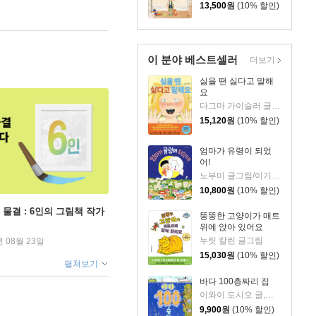
13,500
원
(10% 할인)
이 분야 베스트셀러
더보기
싫을 땐 싫다고 말해
요
다그마 가이슬러 글/박소영 역
15,120
원
(10% 할인)
엄마가 유령이 되었
어!
노부미 글그림/이기웅 역
10,800
원
(10% 할인)
 물결 : 6인의 그림책 작가
뚱뚱한 고양이가 매트
위에 앉아 있어요
누릿 칼린 글그림
년 08월 23일
15,030
원
(10% 할인)
펼쳐보기
바다 100층짜리 집
이와이 도시오 글,그림/김숙 역
9,900
원
(10% 할인)