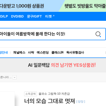
D/LP
DVD/BD
문구
/GIFT
티켓
장안내
채널예스
사락
예스펀딩
클래스24
독서유형검사
RBTI Lab
독서유형검사
AI 일문백답
의견 남기면 YES상품권!
른나라 ...
을파소 그림책-10 자존감
소득공제
너의 모습 그대로 멋져
[ 양장 ]