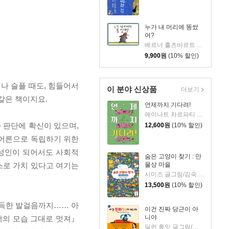
누가 내 머리에 똥쌌
어?
베르너 홀츠바르트 저/볼프 예를브루흐 그림
9,900
원
(10% 할인)
나 슬플 때도, 힘들어서
이 분야 신상품
더보기
같은 책이지요.
언제까지 기다려!
에이나트 차르파티 글그림/정재원 역
 판단에 확신이 있으며,
12,600
원
(10% 할인)
 어른으로 독립하기 위한
성인이 되어서도 사회적
숨은 고양이 찾기 : 만
물상 마을
스로 가치 있다고 여기는
시미즈 글그림/김숙 역
13,500
원
(10% 할인)
가득한 발걸음까지…… 아
이건 진짜 당근이 아
니야
너의 모습 그대로 멋져』
딜런 휴잇 글그림/이현아 역