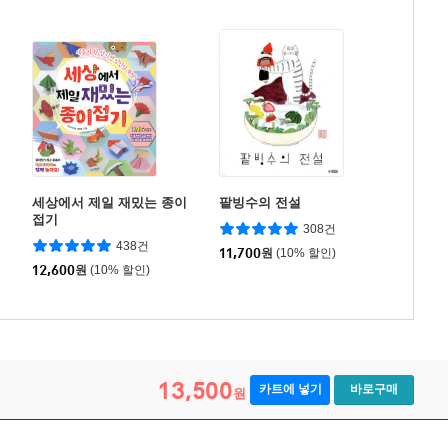
세상에서 제일 재밌는 종이
팥빙수의 전설
접기
308건
438건
11,700
원
(10% 할인)
12,600
원
(10% 할인)
13,500
카트에 넣기
바로구매
원