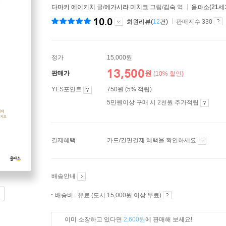
다마키 에이키치
글/
에가시라 미치코
그림/
김숙
역
을파소(21세
10.0
회원리뷰(
12
건)
판매지수 330
정가
15,000원
13,500
원
판매가
(10% 할인)
YES포인트
750원 (5% 적립)
5만원이상 구매 시 2천원 추가적립
결제혜택
카드/간편결제 혜택을 확인하세요
배송안내
배송비 : 유료 (도서 15,000원 이상 무료)
이미 소장하고 있다면
2,600원
에 판매해 보세요!