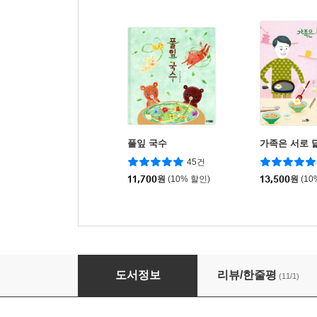
풀잎 국수
가족은 서로 
45건
11,700
원
(10% 할인)
13,500
원
(10
너의 모습 그대로 멋져
도서정보
리뷰/한줄평
(11/1)