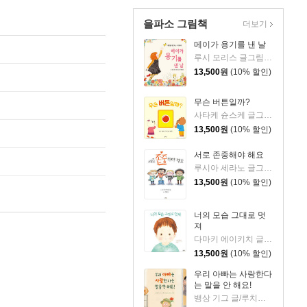
을파소 그림책
더보기
메이가 용기를 낸 날
루시 모리스 글그림/서남희 역
13,500
원
(10% 할인)
무슨 버튼일까?
사타케 슌스케 글그림/윤수정 역
13,500
원
(10% 할인)
서로 존중해야 해요
루시아 세라노 글그림/김정하 역
13,500
원
(10% 할인)
너의 모습 그대로 멋
져
다마키 에이키치 글/에가시라 미치코 그림/김숙 역
13,500
원
(10% 할인)
우리 아빠는 사랑한다
는 말을 안 해요!
뱅상 기그 글/루치아노 로자노 그림/이세진 역