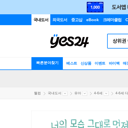
국내도서
외국도서
중고샵
eBook
크레마클럽
C
빠른분야찾기
베스트
신상품
이벤트
바이백
매
웰컴
국내도서
유아
4-6세
4-6세 다