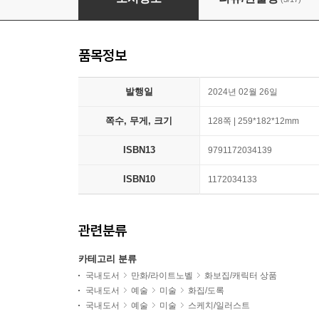
품목정보
발행일
2024년 02월 26일
쪽수, 무게, 크기
128쪽 | 259*182*12mm
ISBN13
9791172034139
ISBN10
1172034133
관련분류
카테고리 분류
국내도서
만화/라이트노벨
화보집/캐릭터 상품
국내도서
예술
미술
화집/도록
국내도서
예술
미술
스케치/일러스트