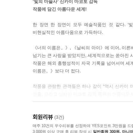
‘빛의 마술사’ 신카이 마코토 감독
작품에 담긴 아름다운 세계!
한 장면 한 장면이 모두 예술작품인 것 같다. 
비현실적인 아름다움으로 가득하다.
《너의 이름은。》, 《날씨의 아이》에 이어, 이른
넘기는 큰 사랑을 받았지만, 세계적으로는 쏟아진 사
작품은 해외 흥행성적이 자국 기록을 넘어서며 세
이름은。》보다 더 컸다.
작품을 관람한 관객들은 하나 같이 “역시 신카이
연출, 그리고 신카이 마코토 감독 특유의 아름다운
신카이 마코토 감독 작품 중
회원리뷰
배경, 장소에 가장 큰 의미를 담았다
(3건)
매주 10건의 우수리뷰를 선정하여 YES포인트 3만원을 드
3,000원 이상 구매 후 리뷰 작성 시
일반회원 300원, 마니아
신카이 마코토 감독의 작품이 발표되면 가장 먼저 