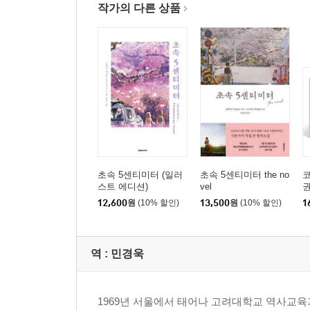
작가의 다른 상품
초속 5센티미터 (일러
초속 5센티미터 the no
코
스트 에디션)
vel
권
12,600
원
(10% 할인)
13,500
원
(10% 할인)
1
역 :
민경욱
1969년 서울에서 태어나 고려대학교 역사교육