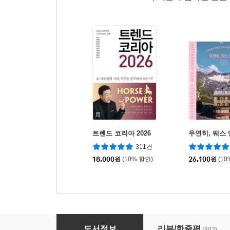
트렌드 코리아 2026
우연히, 웨스
311건
18,000
원
(10% 할인)
26,100
원
(10
스즈메의 문단속 미술화집
도서정보
리뷰/한줄평
(3/17)