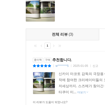
전체 리뷰
(3)
1
추천합니다.
종이책
구매
w********5
2025-01-05
신고
|
|
|
신카이 마코토 감독의 극장용 
작에 참여한 크리에이터들의 코멘
저세상까지. 스즈메가 찾아간 
타쿠미 미...
더보기
이 리뷰가 도움이 되었나요?