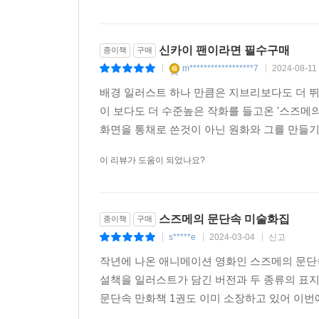
신카이 팬이라면 필수구매
종이책
구매
m******************7
2024-08-11
|
|
배경 일러스트 하나 만큼은 지브리보다도 더 뛰
이 보다도 더 수준높은 작화를 들고온 '스즈메
화면을 통채로 쓴것이 아닌 원화와 그를 만들기 
이 리뷰가 도움이 되었나요?
스즈메의 문단속 미술화집
종이책
구매
s*****e
2024-03-04
신고
|
|
|
작년에 나온 애니메이션 영화인 스즈메의 문단
설책을 일러스트가 담긴 버전과 두 종류의 표지
문단속 만화책 1권도 이미 소장하고 있어 이번에