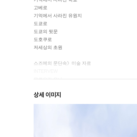
고베로
기억에서 사라진 유원지
도쿄로
도쿄의 뒷문
도호쿠로
저세상의 초원
스즈메의 문단속》미술 자료
INTERVEW
무로오카 유나
탄지 타쿠미
상세 이미지
와타나베 타스쿠
토모자와 유호
신카이 마코토