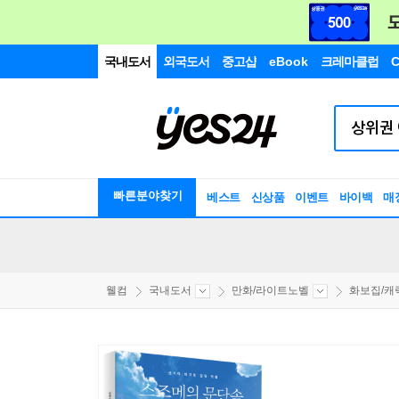
국내도서
외국도서
중고샵
eBook
크레마클럽
C
빠른분야찾기
베스트
신상품
이벤트
바이백
매
웰컴
국내도서
만화/라이트노벨
화보집/캐릭터