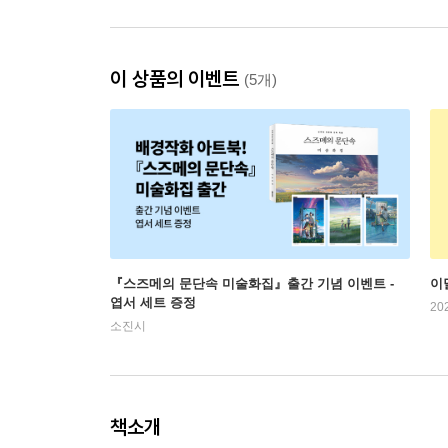
이 상품의 이벤트
(5개)
『스즈메의 문단속 미술화집』출간 기념 이벤트 -
이
엽서 세트 증정
20
소진시
책소개