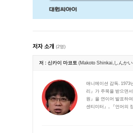
저자 소개
(2명)
저 :
신카이 마코토
(Makoto Shinkai,しん
애니메이션 감독. 197
리』가 주목을 받으면서,
원』을 연이어 발표하여 
센티미터』, 『언어의 정원