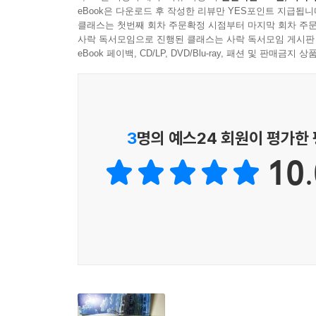
eBook은 다운로드 후 작성한 리뷰만 YES포인트 지급됩니
옮겨 작품 속 장면에 등장한 그 배경을 찾아본다
클래스는 첫번째 회차 주문확정 시점부터 마지막 회차 주문
마코토 작품 전반을 지배하는 토대이다.
사락 독서모임으로 진행된 클래스는 사락 독서모임 게시판
eBook 페이백, CD/LP, DVD/Blu-ray, 패션 및 판매금
《스즈메의 문단속》은 로드무비이며, 그만큼 일본
규슈, 시코쿠, 고베, 도쿄, 그리고 재앙의 참상
섣불리 그려진 곳이 없다.
3
명의 예스24 회원이 평가한
신카이 마코토 감독의 말에 따르면 《스즈메의 문
10.
기획이 시작된 작품이라 한다. 그 어떤 작품보다 장소
비주얼리스트 신카이 마코토 감독이
일일이 체크한 예술적인 배경
단 한 장도 감탄이 나오지 않는 페이지가 없다는 
“전작 《날씨의 아이》보다도 한층 작화가 진화됐다
이 책은 화집이다. 화집의 가치는 감상하면서 어떤
좋은 추억을 더듬게 해주는 또 하나의 장점까지 갖