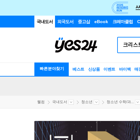
국내도서
외국도서
중고샵
eBook
크레마클럽
C
빠른분야찾기
베스트
신상품
이벤트
바이백
매
웰컴
국내도서
청소년
청소년 수학/과...