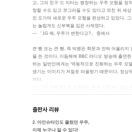
고, 그의 친구 드 지터는 팽창하는 우주 모형을 정
창할 수도 있고 쪼그라들 수도 있다고 외친 뒤 세상
진 오가며 새로운 우주 모형을 완성하고 있었다. 그
는 놀랍게도 신부복을 입은 사제였다.
--- 「1G 뭐, 우주가 변한다고?」 중에서
큰 뻥 또는 큰 빵, 즉 빅뱅은 학문과 전혀 어울리
을 쓴 것이다. 이듬해에 BBC 라디오 방송에 출연
하는 일반인에게는 ‘역동적으로 진화하는 우주 모델
생기는 이미지가 저절로 떠올랐기 때문이다. 정상우
이다.
--- 「2G 역동적으로 진화하는 우주 모형 vs. 정상
1979년 구스의 논문이 발표되고 지구 곳곳에서 
출판사 리뷰
은 폭발의 원인을 설명하며 진정한 빅뱅 우주론을 
‘어떻게’라는 문제를 푸니 ‘왜’라는 문제가 불거졌
2. 아인슈타인도 몰랐던 우주,
기 위해 에너지를 방출해야 했을까? 인플레이션은 
이제 누구나 알 수 있다!