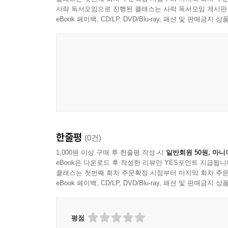
그래서 주요 개념어를 선별하고 친절하게 풀어 썼
사락 독서모임으로 진행된 클래스는 사락 독서모임 게시판
발전 과정을 4세대로 나누어 차근차근 설명한다.
eBook 페이백, CD/LP, DVD/Blu-ray, 패션 및 판매금
시기다. 일반상대성이론으로 우주를 표현하려고 했
통해 은하에 관한 새로운 사실들을 알아내기 시작했
우주의 기원에 대한 입장이 역동적으로 진화하는 우
우주론의 암흑기로 불리는 3세대에는 그럼에도 전
4세대는 인플레이션 우주론부터 고해상도의 우주배
지식과 관측 결과가 쏟아져나온 시기다. 세대별로
살펴볼 수 있도록 했다. 또한 일반 독자들이 보기
한줄평
(0건)
그래프도 입말로 풀어 이해도를 한층 높였다. 무엇
1,000원 이상 구매 후 한줄평 작성 시
일반회원 50원, 마니
eBook은 다운로드 후 작성한 리뷰만 YES포인트 지급됩니
4. 과학 스토리텔러 이지유가 들려주는
클래스는 첫번째 회차 주문확정 시점부터 마지막 회차 주문
흥미진진 우주 이야기
eBook 페이백, CD/LP, DVD/Blu-ray, 패션 및 판매금
- 청소년의 눈높이에 딱 맞는 과학책을 선보이다
이 책은 청소년 과학책으로 가장 신뢰받는 저자 
평점