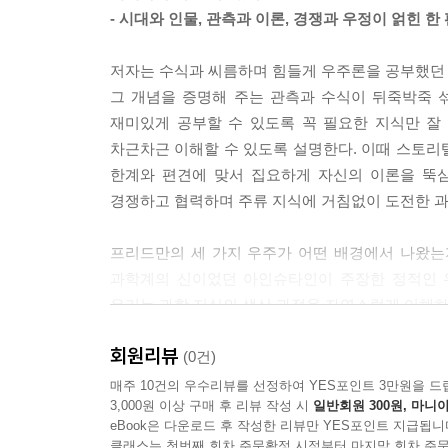
- 시대와 인물, 관측과 이론, 경쟁과 우정이 얽힌 한
--- 「4G 우주론, 현대 과학의 합집합」 중에서
저자는 수식과 씨름하며 힘들게 우주론을 공부했던 자
그 개념을 증명해 주는 관측과 수식이 뒤죽박죽 
재미있게 공부할 수 있도록 꼭 필요한 지식만 잘
차근차근 이해할 수 있도록 설명한다. 이때 스토리
한계와 편견에 맞서 집요하게 자신의 이론을 뚝
경쟁하고 협력하며 주류 지식에 거침없이 도전한 
프리드만의 세 가지 우주가 어떤 배경에서 나왔는
과학계의 신이었던 아인슈타인이 주장한 정적인 
우리는 과학 지식의 생산 과정을 자연스럽게 이해하
회원리뷰
3. 1세대부터 4세대까지 핵심만 쏙쏙
(0건)
- 재치 있는 일러스트와 친절한 정보로 채우다
매주 10건의 우수리뷰를 선정하여 YES포인트 3만원을 드
3,000원 이상 구매 후 리뷰 작성 시
일반회원 300원, 마니아
eBook은 다운로드 후 작성한 리뷰만 YES포인트 지급됩니
시험 때 반짝 공부하고 새까맣게 까먹을 지식이 아니
클래스는 첫번째 회차 주문확정 시점부터 마지막 회차 주문