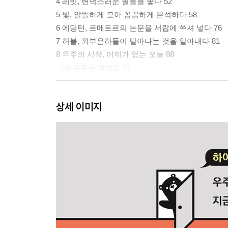
4 레빗, 변덕스러운 별들을 쫓다 52
5 빛, 알뜰하게 모아 꼼꼼하게 분석하다 58
6 에딩턴, 르메트르의 논문을 서랍에 쑤셔 넣다 76
7 허블, 외부은하들이 달아나는 것을 알아내다 81
8 우주의 시작, 어제가 없는 오늘 88
- 1G 우주론 계보도 97
2G 역동적으로 진화하는 우주 모형 vs. 정상 우주 
상세 이미지
9 페인, 태양의 주성분을 밝히다 102
10 태양이 타오르는 방법을 알아내다 110
11 가모브, 뜨거운 원시핵을 생각하다 121
12 잊혀 버린 알파, 우주의 첫 5분을 계산하다 126
13 앨퍼와 허먼, 우주배경복사를 예언하다 132
14 호일, 가모브에 맞서다 142
15 바데, 우주의 크기를 늘리다 150
16 파울러, 무거운 원소의 제조법을 알아내다 166
- 2G 우주론 계보도 175