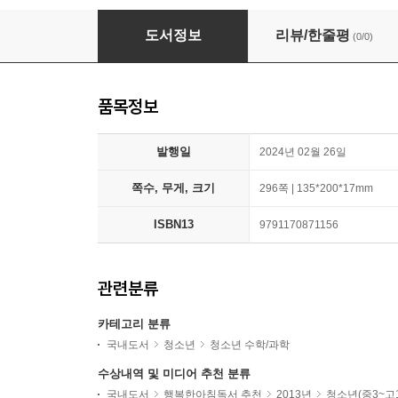
집요한 과학자들의 우주 언박싱
도서정보
리뷰/한줄평
(0/0)
품목정보
발행일
2024년 02월 26일
쪽수, 무게, 크기
296쪽 | 135*200*17mm
ISBN13
9791170871156
관련분류
카테고리 분류
국내도서
청소년
청소년 수학/과학
수상내역 및 미디어 추천 분류
국내도서
행복한아침독서 추천
2013년
청소년(중3~고