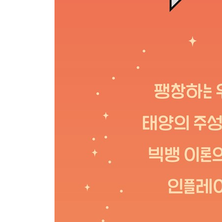
3G 우주배경복사의 발견
17 잰스키, 천문학과 전파 과학을 결합하다 180
18 라일의 복수, 빅뱅우주론에 힘을 실어 주다 187
19 펜지어스와 윌슨, 우주배경복사를 발견하다 197
- 3G 우주론 계보도 206
4G 우주론, 현대 과학의 합집합
20 대통일이론의 예언 210
21 구스, 인플레이션 우주를 생각해 내다 219
22 코비, 우주의 얼룩을 찾아라 234
23 허블 망원경, 아기 은하들을 보다 246
24 암흑물질의 귀환 252
25 펄머터, 우주의 가속 팽창을 알아내다 261
26 암흑에너지의 정체를 밝혀라 271
- 4G 우주론 계보도 277
우리가 알고 있는 ‘우주의 역사’ 278