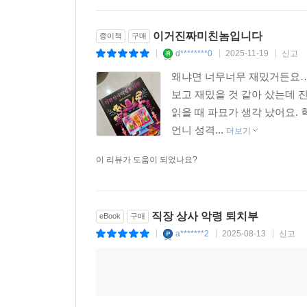
이거진짜미친놈입니다
종이책
구매
d********0
2025-11-19
신고
|
|
|
왜냐면 너무너무 재밌거든요….
보고 재밌을 것 같아 샀는데 
읽을 때 파묘가 생각 났어요.
언니 성격...
더보기
이 리뷰가 도움이 되었나요?
직장 상사 악령 퇴치부
eBook
구매
a*******2
2025-08-13
신고
|
|
|