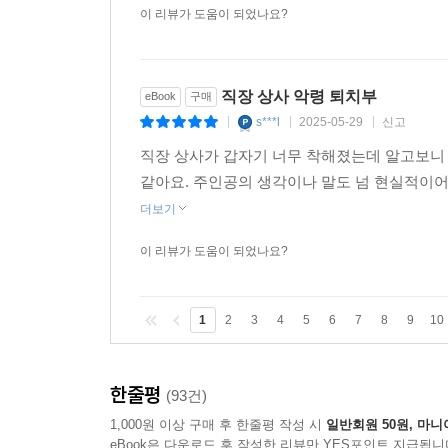
이 리뷰가 도움이 되었나요?
직장 상사 악령 퇴치부
eBook
구매
s***l
2025-05-29
신고
|
|
|
직장 상사가 갑자기 너무 착해졌는데 알고보니
같아요. 주인공의 생각이나 말도 넘 현실적이어
더보기
이 리뷰가 도움이 되었나요?
1
2
3
4
5
6
7
8
9
10
한줄평
(93건)
1,000원 이상 구매 후 한줄평 작성 시
일반회원 50원, 마니
eBook은 다운로드 후 작성한 리뷰만 YES포인트 지급됩니