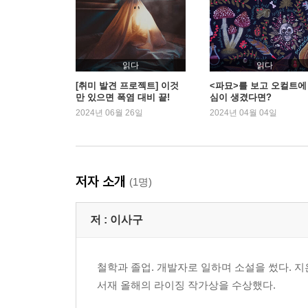
읽다
읽다
[취미 발견 프로젝트] 이것
<파묘>를 보고 오컬트에
만 있으면 폭염 대비 끝!
심이 생겼다면?
2024년 06월 26일
2024년 04월 04일
저자 소개
(1명)
저 :
이사구
철학과 졸업. 개발자로 일하며 소설을 썼다. 지
서재 올해의 라이징 작가상을 수상했다.