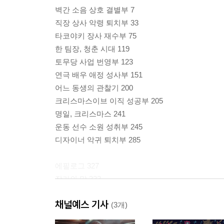
벽간 소음 상호 결별부 7
직장 상사 악령 퇴치부 33
타코야키 장사 재수부 75
한 팀장, 청춘 시대 119
토무당 사업 번영부 123
연극 배우 애정 성사부 151
어느 동생의 관찰기 200
크리스마스이브 이직 성공부 205
명일, 크리스마스 241
운동 선수 소원 성취부 245
디자이너 악귀 퇴치부 285
에필로그 327
작가의 말 333
채널예스 기사
(3개)