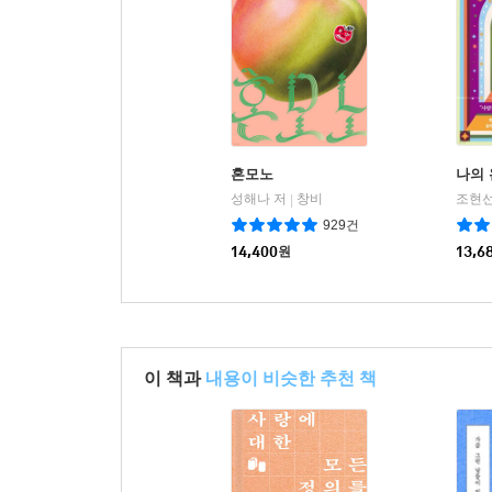
혼모노
나의
성해나 저
창비
조현선
|
929건
14,400
원
13,6
이 책과
내용이 비슷한 추천 책