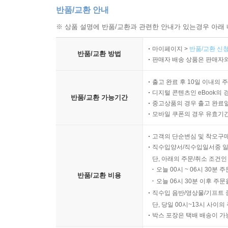
반품/교환 안내
※ 상품 설명에 반품/교환과 관련한 안내가 있는경우 아래 
마이페이지 >
반품/교환 신청
반품/교환 방법
판매자 배송 상품은 판매자와
출고 완료 후 10일 이내의 
디지털 콘텐츠인 eBook의 
반품/교환 가능기간
중고상품의 경우 출고 완료일
모바일 쿠폰의 경우 유효기간(
고객의 단순변심 및 착오구
직수입양서/직수입일서중 일
단, 아래의 주문/취소 조건인
오늘 00시 ~ 06시 30분 
반품/교환 비용
오늘 06시 30분 이후 주문
직수입 음반/영상물/기프트 
단, 당일 00시~13시 사이
박스 포장은 택배 배송이 가