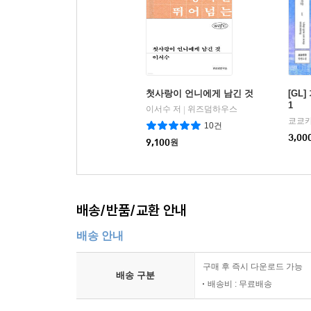
첫사랑이 언니에게 남긴 것
[GL
1
이서수 저
위즈덤하우스
|
쿄쿄캬
10건
3,00
9,100
원
배송/반품/교환 안내
배송 안내
구매 후 즉시 다운로드 가능
배송 구분
배송비 : 무료배송