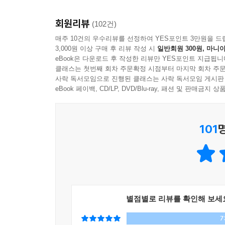
“네가 퇴마를 도와주면 돼. 그럼 할인이 들어가서.”
회원리뷰
(102건)
무당언니는 다시 종이에 새로운 금액을 썼다. 이십팔
매주 10건의 우수리뷰를 선정하여 YES포인트 3만원을 드
3,000원 이상 구매 후 리뷰 작성 시
일반회원 300원, 마니아
eBook은 다운로드 후 작성한 리뷰만 YES포인트 지급됩니
“할게요, 퇴마.”_본문에서
클래스는 첫번째 회차 주문확정 시점부터 마지막 회차 주문
사락 독서모임으로 진행된 클래스는 사락 독서모임 게시판
때려치울 것인가, 말 것인가
eBook 페이백, CD/LP, DVD/Blu-ray, 패션 및 판매금
시련에 빠진 직장인에게 남은 답은?
101
이전보다 월등히 높은 보수를 약속받고 원래 다니던
더해 퇴마까지 도우러 나서면서 새로이 깨닫는다. 
대충 보고 안일하게 수락한 무당 조수 일은 제법 고
보며 부업에도 뛰어들고, 스타트업 대표로부터 스
한 번 직장을 떠나야 하는 위기를 맞이한다. 과연 
별점별로 리뷰를 확인해 보세
『직장 상사 악령 퇴치부』에서 고락을 함께하며 
7
사람과는 좀 더 같이 일해 봐도 좋겠다.’는 작은 마