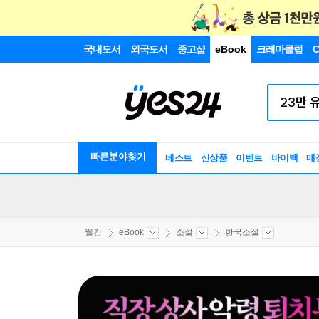
국내도서
외국도서
중고샵
eBook
크레마클럽
C
빠른분야찾기
베스트
신상품
이벤트
바이백
매
웰컴
eBook
소설
한국소설