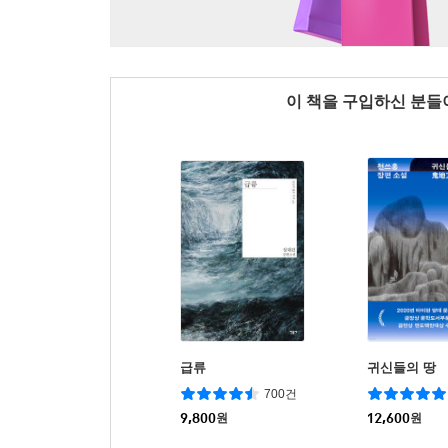
이 책을 구입하신 분
급류
귀신들의 땅
700건
9,800
원
12,600
원