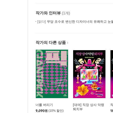
작가와 인터뷰
(1개)
[읽다]
무당 조수로 변신한 디자이너의 유쾌하고 눈
작가의 다른 상품
너를 버리기
[대여] 직장 상사 악령
직
퇴치부
9,090
원
(10% 할인)
1