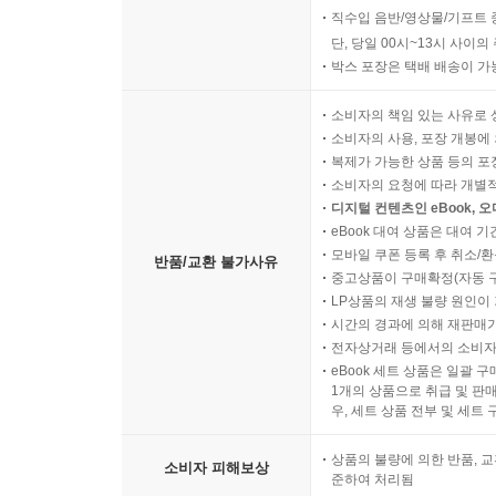
직수입 음반/영상물/기프트 
단, 당일 00시~13시 사이
박스 포장은 택배 배송이 가
소비자의 책임 있는 사유로 
소비자의 사용, 포장 개봉에 
복제가 가능한 상품 등의 포장을 
소비자의 요청에 따라 개별
디지털 컨텐츠인 eBook, 
eBook 대여 상품은 대여 기
모바일 쿠폰 등록 후 취소/환
반품/교환 불가사유
중고상품이 구매확정(자동 
LP상품의 재생 불량 원인이 기
시간의 경과에 의해 재판매가
전자상거래 등에서의 소비자
eBook 세트 상품은 일괄 
1개의 상품으로 취급 및 판매
우, 세트 상품 전부 및 세트
상품의 불량에 의한 반품, 교
소비자 피해보상
준하여 처리됨