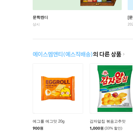
문학캔디
[문
상시
20
에이스엠앤티(예스직배송)
의 다른 상품
에그롤 에그맛 20g
감자알칩 볶음고추맛
900
원
1,000
원
(33% 할인)