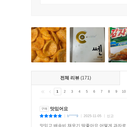
전체 리뷰
(171)
1
2
3
4
5
6
7
8
9
10
맛있어요
구매
b*****9
2025-11-05
신고
|
|
|
맛있고 배송비 채우기 딱좋아요 어떻게 과자로 