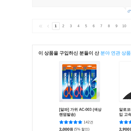
d*
1
2
3
4
5
6
7
8
9
10
이 상품을 구입하신 분들이 산
분야 연관 상품
[알파] 가위 AC-003 (색상
알로코리
랜덤발송)
입 고속
블랙
142건
2,000
원
(5% 할인)
2,900