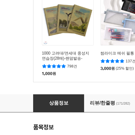
1000 고려대/연세대 중성지
썸라이크 메쉬 필통
연습장(28매)-랜덤발송-
137
798건
3,000
원
(25% 할인)
1,000
원
감자알칩 볶음고추맛
상품정보
리뷰/한줄평
(171/282)
품목정보