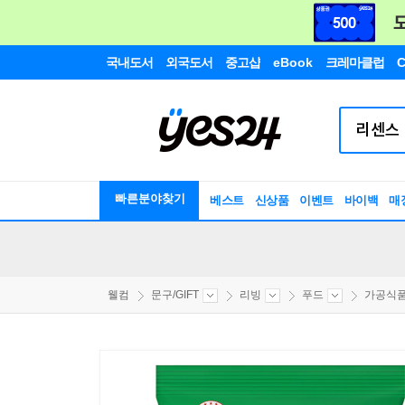
국내도서
외국도서
중고샵
eBook
크레마클럽
C
빠른분야찾기
베스트
신상품
이벤트
바이백
매
웰컴
문구/GIFT
리빙
푸드
가공식