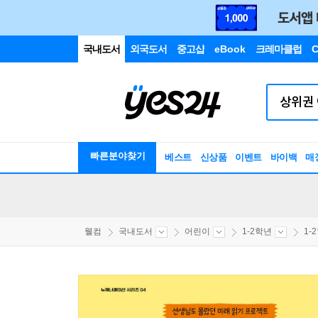
국내도서
외국도서
중고샵
eBook
크레마클럽
C
빠른분야찾기
베스트
신상품
이벤트
바이백
매
웰컴
국내도서
어린이
1-2학년
1-