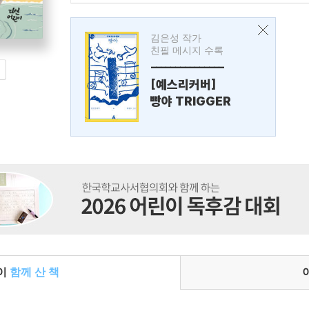
김은성 작가
친필 메시지 수록
---------------
[예스리커버]
빵야 TRIGGER
들이
함께 산 책