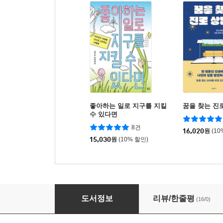
좋아하는 일로 지구를 지킬
꿈을 찾는 진
수 있다면
8건
16,020
원
(10
15,030
원
(10% 할인)
우리는 모두 생물이니까
도서정보
리뷰/한줄평
(16/0)