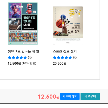
챗GPT로 만나는 내:일
스포츠 진로 찾기
5건
6건
13,500
원
(10% 할인)
23,800
원
12,600
카트에 넣기
바로구매
원