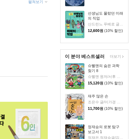
펼쳐보기
선생님도 몰랐던 미래
의 직업
산드린느 푸베로 글/월터 글라소프 그림
12,600
원
(10% 할인)
이 분야 베스트셀러
더보기
슈뻘맨의 숨은 과학
찾기 8
슈뻘맨 원저/서후 글/류수형 그림/샌드박스네트워크,정재형 감수
15,120
원
(10% 할인)
재주 많은 손
조은수 글/이가경 그림
11,700
원
(10% 할인)
정재승의 로봇 탐구
보고서 1
정재은,정재승글/김현민그림