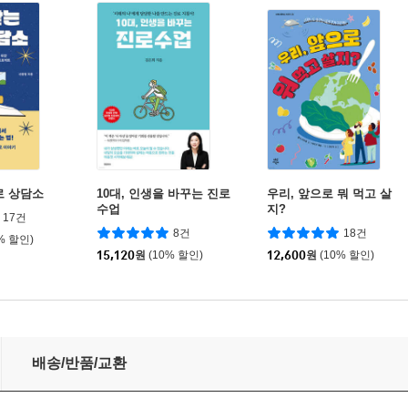
로 상담소
10대, 인생을 바꾸는 진로
우리, 앞으로 뭐 먹고 살
수업
지?
17건
8건
18건
% 할인)
15,120
원
(10% 할인)
12,600
원
(10% 할인)
배송/반품/교환