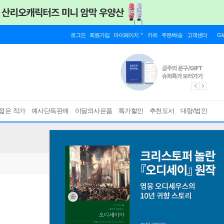
로그인
회원가입
마이페이지
카트
주문/배송
고객센터
Gl
젊은 작가
예사단독판매
이달의사은품
특가할인
추천도서
대량/법인