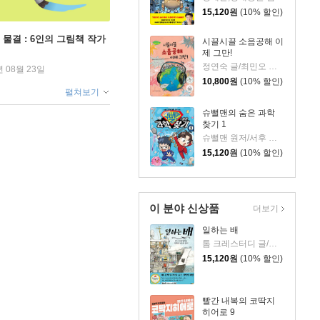
15,120
원
(10% 할인)
 물결 : 6인의 그림책 작가
시끌시끌 소음공해 이
제 그만!
정연숙 글/최민오 그림/(사)한국소음진동공학회 감수
년 08월 23일
10,800
원
(10% 할인)
펼쳐보기
슈뻘맨의 숨은 과학
찾기 1
슈뻘맨 원저/서후 글/류수형 그림/샌드박스네트워크,정재형 감수
15,120
원
(10% 할인)
이 분야 신상품
더보기
일하는 배
톰 크레스터디 글/장석봉 그림
15,120
원
(10% 할인)
빨간 내복의 코딱지
히어로 9