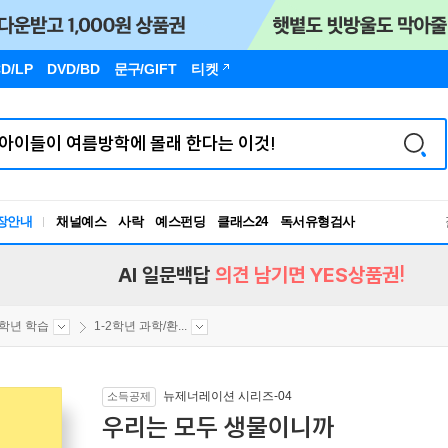
D/LP
DVD/BD
문구
/GIFT
티켓
장안내
채널예스
사락
예스펀딩
클래스24
독서유형검사
RBTI Lab
독서유형검사
AI 일문백답
의견 남기면 YES상품권!
2학년 학습
1-2학년 과학/환...
뉴제너레이션 시리즈-04
소득공제
우리는 모두 생물이니까