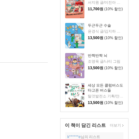
서지원 글/이진아 그림/와이즈만 영재교육연구소 감수
11,700
원
(10% 할인)
두근두근 수술
윤경식 글/김지하 그림
13,500
원
(10% 할인)
반짝반짝 뇌
조영욱 글/나티 그림
13,500
원
(10% 할인)
세상 모든 콜럼버스도
타고픈 버스들
탈것발전소 기획/안명철 글
13,500
원
(10% 할인)
이 책이 담긴
리스트
더보기
k******e
님의 리스트