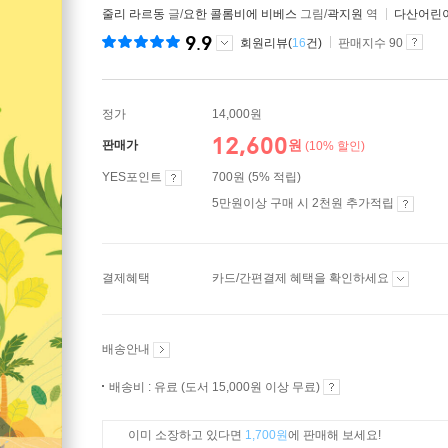
줄리 라르동
글/
요한 콜롬비에 비베스
그림/
곽지원
역
다산어린
9.9
회원리뷰(
16
건)
판매지수 90
정가
14,000원
12,600
원
판매가
(10% 할인)
YES포인트
700원 (5% 적립)
5만원이상 구매 시 2천원 추가적립
결제혜택
카드/간편결제 혜택을 확인하세요
배송안내
배송비 : 유료 (도서 15,000원 이상 무료)
이미 소장하고 있다면
1,700원
에 판매해 보세요!