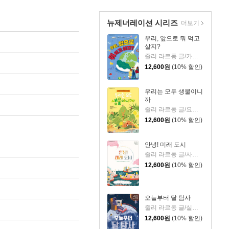
뉴제너레이션 시리즈
더보기
우리, 앞으로 뭐 먹고
살지?
줄리 라르동 글/카미유 페로 그림/구영옥 역
12,600
원
(10% 할인)
우리는 모두 생물이니
까
줄리 라르동 글/요한 콜롬비에 비베스 그림/곽지원 역
12,600
원
(10% 할인)
안녕! 미래 도시
줄리 라르동 글/사라 벨라 그림/곽지원 역
12,600
원
(10% 할인)
오늘부터 달 탐사
줄리 라르동 글/실비 세르프리 그림/윤여연 역/강성주 감수
12,600
원
(10% 할인)