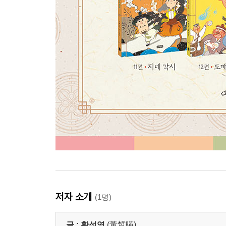
저자 소개
(1명)
글 :
황석영
(黃晳暎)