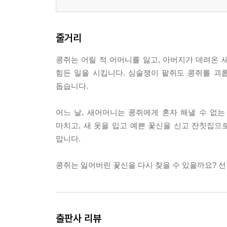
줄거리
콩쥐는 어릴 적 어머니를 잃고, 아버지가 데려온
힘든 일을 시킵니다. 심술쟁이 팥쥐도 콩쥐를 괴
돕습니다.
어느 날, 새어머니는 콩쥐에게 혼자 해낼 수 없
마치고, 새 옷을 입고 예쁜 꽃신을 신고 잔칫집으
맙니다.
콩쥐는 잃어버린 꽃신을 다시 찾을 수 있을까요? 선
출판사 리뷰