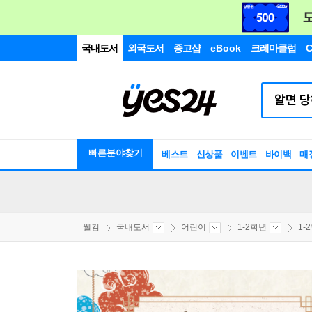
국내도서
외국도서
중고샵
eBook
크레마클럽
C
빠른분야찾기
베스트
신상품
이벤트
바이백
매
웰컴
국내도서
어린이
1-2학년
1-