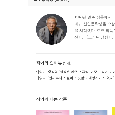
1943년 만주 장춘에서
계』 신인문학상을 수상
을 시작했다. 주요 작품
산》, 《오래된 정원》, 
작가와 인터뷰
(5개)
[읽다]
황석영 “세상은 아주 조금씩, 아주 느리게 나
[읽다]
“언제부터 소설이 거짓말의 대명사가 되었나” 
작가의 다른 상품