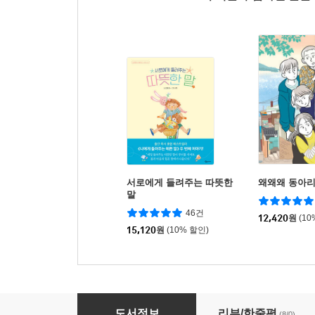
서로에게 들려주는 따뜻한
왜왜왜 동아
말
46건
12,420
원
(10
15,120
원
(10% 할인)
황석영의 어린이 민담집 13
도서정보
리뷰/한줄평
(8/0)