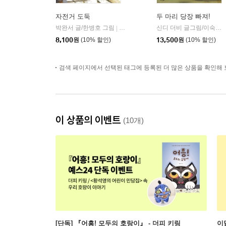
자전거 도둑
두 마리 당장 빠져!
박완서 글/한병호 그림
다림
신디 더비 글그림/이숙진 역
|
8,100
원
(10% 할인)
13,500
원
(10% 할인)
검색 페이지에서 선택된 태그에 등록된 더 많은 상품을 확인해 
이 상품의 이벤트
(10개)
[단독] 『어흥! 모두의 호랑이』 - 더피 키링
이