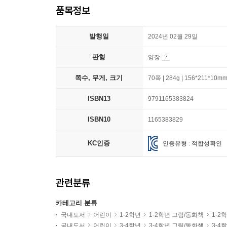
품목정보
발행일
2024년 02월 29일
판형
양장
쪽수, 무게, 크기
70쪽 | 284g | 156*211*10m
ISBN13
9791165383824
ISBN10
1165383829
KC인증
인증유형 : 적합성확인
관련분류
카테고리 분류
국내도서
어린이
1-2학년
1-2학년 그림/동화책
1-2
국내도서
어린이
3-4학년
3-4학년 그림/동화책
3-4