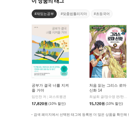
이 상품의 태그
#재밌는공부
#맞춤법틀리지마
#초등국어
공부가 결국 너를 지켜
처음 읽는 그리스 로마
줄 거야
신화 14
임민찬 저
퍼스트펭귄
최설희 글/정수영 편/한현동 그림
|
17,820
원
(10% 할인)
15,120
원
(10% 할인)
검색 페이지에서 선택된 태그에 등록된 더 많은 상품을 확인해 