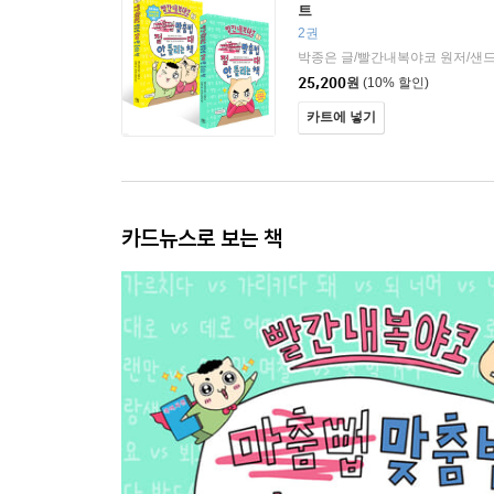
트
2권
25,200
원
(10% 할인)
카트에 넣기
카드뉴스로 보는 책