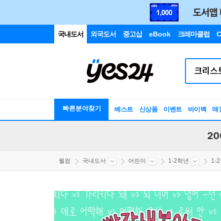
국내도서
외국도서
중고샵
eBook
크레마클럽
C
빠른분야찾기
베스트
신상품
이벤트
바이백
매
20
웰컴
국내도서
어린이
1-2학년
1-