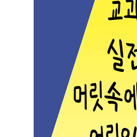
4장 : 차마 웃을 수 없는 맞춤법
쉬엄쉬엄하다 vs 시험시험하다 / 환골탈태 vs 환골탈퇴 
예닐곱 vs 여닐곱 / 고정 관념 vs 고정 간염 / 날개
ㆍ 야코와 함께 노래를 : 맞춤법 다 틀리는 노래
정답