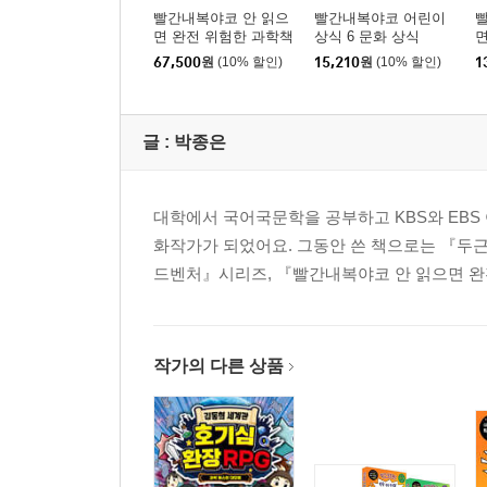
빨간내복야코 안 읽으
빨간내복야코 어린이
면 완전 위험한 과학책
상식 6 문화 상식
면
1~5권 세트
5
67,500
원
(10% 할인)
15,210
원
(10% 할인)
1
글 :
박종은
대학에서 국어국문학을 공부하고 KBS와 EBS
화작가가 되었어요. 그동안 쓴 책으로는 『두
드벤처』시리즈, 『빨간내복야코 안 읽으면 완
작가의 다른 상품