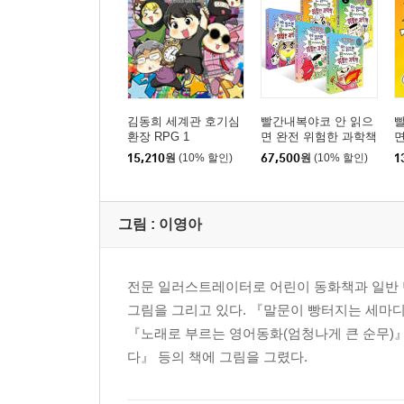
김동희 세계관 호기심
빨간내복야코 안 읽으
환장 RPG 1
면 완전 위험한 과학책
면
1~5권 세트
5
15,210
원
(10% 할인)
67,500
원
(10% 할인)
1
그림 :
이영아
전문 일러스트레이터로 어린이 동화책과 일반 
그림을 그리고 있다. 『말문이 빵터지는 세마디 
『노래로 부르는 영어동화(엄청나게 큰 순무)』
다』 등의 책에 그림을 그렸다.