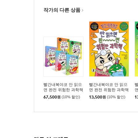
작가의 다른 상품
빨간내복야코 안 읽으
빨간내복야코 안 읽으
면 완전 위험한 과학책
면 완전 위험한 과학책
면
1~5권 세트
5
4
67,500
원
(10% 할인)
13,500
원
(10% 할인)
1