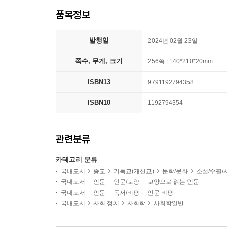
품목정보
발행일
2024년 02월 23일
쪽수, 무게, 크기
256쪽 | 140*210*20mm
ISBN13
9791192794358
ISBN10
1192794354
관련분류
카테고리 분류
국내도서
종교
기독교(개신교)
문학/문화
소설/수필/
국내도서
인문
인문/교양
교양으로 읽는 인문
국내도서
인문
독서/비평
인문 비평
국내도서
사회 정치
사회학
사회학일반