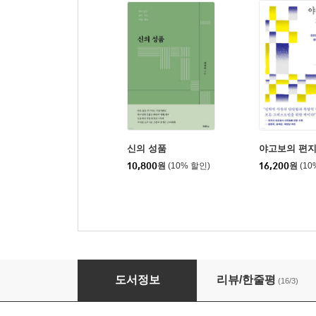
신의 성품
야고보의 편
10,800
원
(10% 할인)
16,200
원
(10
소설 읽는 그리스도인
도서정보
리뷰/한줄평
(16/3)