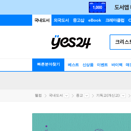
국내도서
외국도서
중고샵
eBook
크레마클럽
C
빠른분야찾기
베스트
신상품
이벤트
바이백
매
웰컴
국내도서
종교
기독교(개신교)