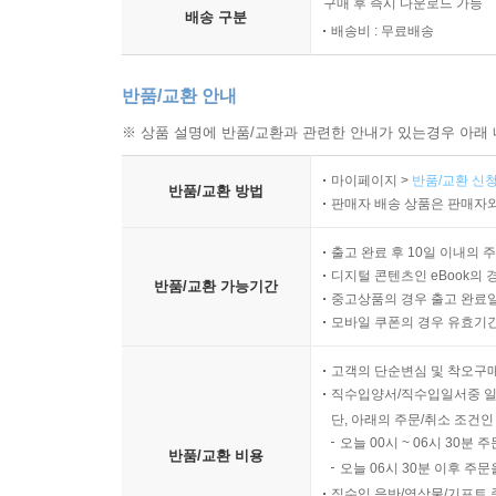
구매 후 즉시 다운로드 가능
배송 구분
배송비 : 무료배송
반품/교환 안내
※ 상품 설명에 반품/교환과 관련한 안내가 있는경우 아래 
마이페이지 >
반품/교환 신청
반품/교환 방법
판매자 배송 상품은 판매자와
출고 완료 후 10일 이내의 
디지털 콘텐츠인 eBook의 
반품/교환 가능기간
중고상품의 경우 출고 완료일
모바일 쿠폰의 경우 유효기간(
고객의 단순변심 및 착오구
직수입양서/직수입일서중 일
단, 아래의 주문/취소 조건인
오늘 00시 ~ 06시 30분 
반품/교환 비용
오늘 06시 30분 이후 주문
직수입 음반/영상물/기프트 