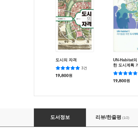
도시의 자격
UN-Habita
한 도시계획 
3건
19,800
원
19,800
원
도시의 비움
도서정보
리뷰/한줄평
(1/2)