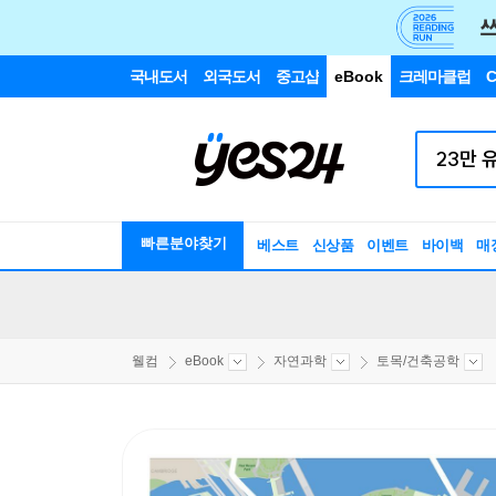
국내도서
외국도서
중고샵
eBook
크레마클럽
C
빠른분야찾기
베스트
신상품
이벤트
바이백
매
웰컴
eBook
자연과학
토목/건축공학