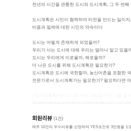
06 도시의 공간 범위와 도시계획 ? 244
천년의 시간을 관통한 도시와 도시계획, 그 두 번째
07 도시의 창발적 진화 ? 092
도시계획은 시민이 협력하여 터전을 만드는 일이자
6부 도시계획 이해를 돕는 8가지 기초
비움과 절제에 대한 시민의 약속이다
01 도시계획은 의도적인 공적 행위다 ? 255
02 도시계획은 지속적인 실행이다 ? 259
도시는 어떻게 존재하게 되었을까?
03 도시계획은 평가체계가 핵심이다 ? 263
우리가 사는 도시에 대해 우리는 얼마나 알고 있을
04 도시계획의 목표와 영역과 대상 ? 273
도시는 우리에게 이로울까, 해로울까?
05 도시계획의 2가지 종류 ? 282
더 나은 도시를 위해 도시계획은 필요한가?
06 도시계획이 어려운 이유 3가지 ? 286
도시계획은 도시에 국한할까, 농산어촌을 포함한 국
07 도시계획가의 자격 ? 296
전문가로서 도시계획가는 필요한가? 필요하다면 어
08 도시계획의 필요성과 장애물 ? 307
<도시계획학>은 도시에 사는 사람들이 도시를 잘 
맺음말 자유를 실천하는 방법, 도시계획 ? 316
두 번째 책은 도시계획의 이론을 다룬 『도시의 비
에필로그 도시는 사랑받을 자격이 있다 ? 327
친근해 보일지 모른다. 위 질문에 답을 할 수 있을
회원리뷰
감사의 글 ? 334
(1건)
참고문헌 ? 338
인류 역사에서 사람들 간 교환과 상호작용이 활발하
매주 10건의 우수리뷰를 선정하여 YES포인트 3만원을 드