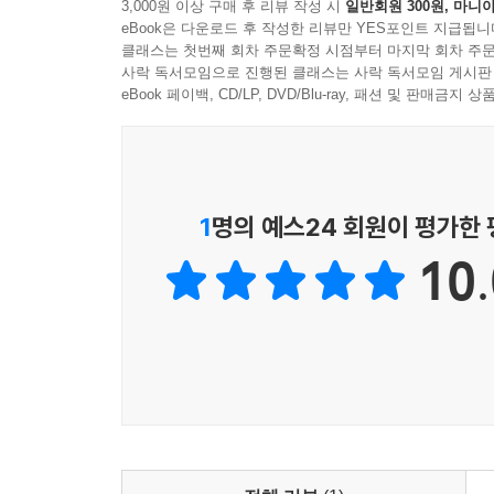
3,000원 이상 구매 후 리뷰 작성 시
일반회원 300원, 마니아
교환과 상호작용이 빈번하게 일어나는 곳이 도시
eBook은 다운로드 후 작성한 리뷰만 YES포인트 지급됩니
이롭게 하는 잠재력을 가지고 있지만, 도시가 잘 
클래스는 첫번째 회차 주문확정 시점부터 마지막 회차 주문
사락 독서모임으로 진행된 클래스는 사락 독서모임 게시판
우리가 풍요로운 삶을 꾸리면서 후손들이 좋은 환
eBook 페이백, CD/LP, DVD/Blu-ray, 패션 및 판매금
노력이 필요하다. 이 약속과 규칙은 우리가 우리
국토와 도시에 대하여 약속과 규칙을 만들고 발
도시계획을 수행할 전문적인 기술도 요구한다. 도시계
고도의 전문성과 숙련이 필요하다. 또 시민의 개
1
명의 예스24 회원이 평가한
중장기적인 시야도 갖추어야 한다.
10.
오늘날 대부분의 사람이 도시에 살기 때문에, 시민 
기제인 도시계획에 대한 이해를 갖추는 것 역시 
필요한 도시계획 이론을 살펴봄으로써 도시와 도
도시계획가를 꿈꾸는 입문자, 모두에게 도시 생활의