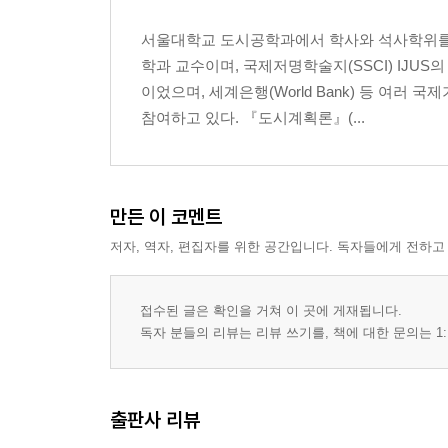
서울대학교 도시공학과에서 학사와 석사학위를,
3부 도시는 비움과 절제로 아름다워진다
학과 교수이며, 국제저명학술지(SSCI) IJ
01 뉴욕의 셋백과 파리의 건축물 높이 제한 ? 173
이었으며, 세계은행(World Bank) 등 
02 ‘도시가 아름답다’는 말의 진정한 의미 ? 183
참여하고 있다. 『도시계획론』(...
03 도시계획은 약속이다 ? 187
4부 도시계획의 역할
01 공공공간과 사적공간 ? 193
만든 이 코멘트
02 ‘꽃게와 명태, 그리고 도시계획 ? 196
저자, 역자, 편집자를 위한 공간입니다. 독자들에게 전하고
03 공유재, 소탐대실의 문제 ? 202
5부 도시의 물적 실체
접수된 글은 확인을 거쳐 이 곳에 게재됩니다.
01 도시의 공간적 수준 4단계 ? 215
독자 분들의 리뷰는 리뷰 쓰기를, 책에 대한 문의는 1:
02 도시 또는 도시권(urban area) ? 219
03 지역(region) ? 228
04 구역(district) ? 236
출판사 리뷰
05 스폿(spot) ? 240