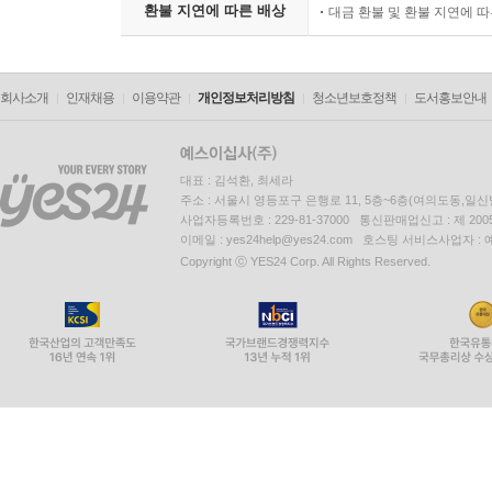
환불 지연에 따른 배상
대금 환불 및 환불 지연에 
회사소개
인재채용
이용약관
개인정보처리방침
청소년보호정책
도서홍보안내
대표 : 김석환, 최세라
주소 : 서울시 영등포구 은행로 11, 5층~6층(여의도동,일신
사업자등록번호 : 229-81-37000 통신판매업신고 : 제 200
이메일 : yes24help@yes24.com 호스팅 서비스사업자 :
Copyright ⓒ YES24 Corp. All Rights Reserved.