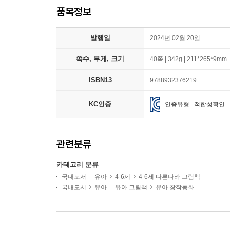
품목정보
발행일
2024년 02월 20일
쪽수, 무게, 크기
40쪽 | 342g | 211*265*9mm
ISBN13
9788932376219
KC인증
인증유형 : 적합성확인
관련분류
카테고리 분류
국내도서
유아
4-6세
4-6세 다른나라 그림책
국내도서
유아
유아 그림책
유아 창작동화