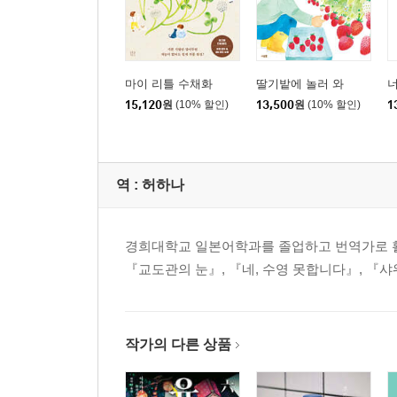
마이 리틀 수채화
딸기밭에 놀러 와
너
15,120
원
(10% 할인)
13,500
원
(10% 할인)
1
역 :
허하나
경희대학교 일본어학과를 졸업하고 번역가로 활동
『교도관의 눈』, 『네, 수영 못합니다』, 『샤
작가의 다른 상품