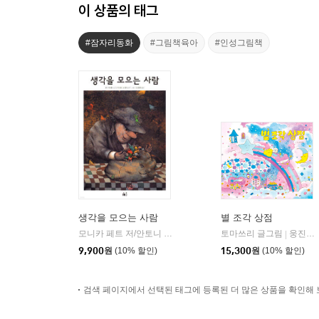
이 상품의 태그
#잠자리동화
#그림책육아
#인성그림책
생각을 모으는 사람
별 조각 상점
모니카 페트 저/안토니 보라틴스키 그림/김경연 역
토마쓰리 글그림
풀빛
웅진주니어
|
|
9,900
원
(10% 할인)
15,300
원
(10% 할인)
검색 페이지에서 선택된 태그에 등록된 더 많은 상품을 확인해 