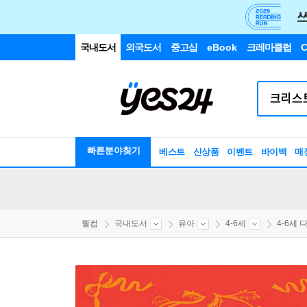
국내도서
외국도서
중고샵
eBook
크레마클럽
C
빠른분야찾기
베스트
신상품
이벤트
바이백
매
웰컴
국내도서
유아
4-6세
4-6세 다