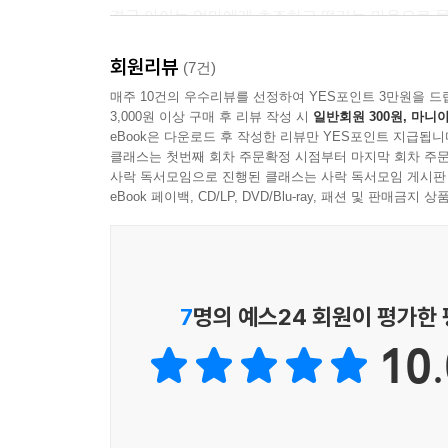
결국 아이는 엄마에게 초조하고 떨리는 마음으로 묻습
수 있을까 하는 걱정이 가득합니다. 엄마는 깜짝 
회원리뷰
아이의 마음에는 ‘착한 아이’라는 말에 흔들리지 않
(7건)
깨달았으니까요. 착한 아이가 되어야 한다는 걱정을
매주 10건의 우수리뷰를 선정하여 YES포인트 3만원을 드
3,000원 이상 구매 후 리뷰 작성 시
일반회원 300원, 마니아
eBook은 다운로드 후 작성한 리뷰만 YES포인트 지급됩니
클래스는 첫번째 회차 주문확정 시점부터 마지막 회차 주문
사락 독서모임으로 진행된 클래스는 사락 독서모임 게시판
eBook 페이백, CD/LP, DVD/Blu-ray, 패션 및 판매금
7
명의 예스24 회원이 평가한
10.