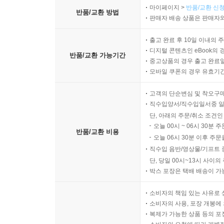
마이페이지 >
반품/교환 신청
반품/교환 방법
판매자 배송 상품은 판매자와
출고 완료 후 10일 이내의 
디지털 콘텐츠인 eBook의 
반품/교환 가능기간
중고상품의 경우 출고 완료일
모바일 쿠폰의 경우 유효기간(
고객의 단순변심 및 착오구
직수입양서/직수입일서중 일
단, 아래의 주문/취소 조건인
오늘 00시 ~ 06시 30분 
반품/교환 비용
오늘 06시 30분 이후 주문
직수입 음반/영상물/기프트 
단, 당일 00시~13시 사이
박스 포장은 택배 배송이 가
소비자의 책임 있는 사유로 
소비자의 사용, 포장 개봉에 
복제가 가능한 상품 등의 포장을 