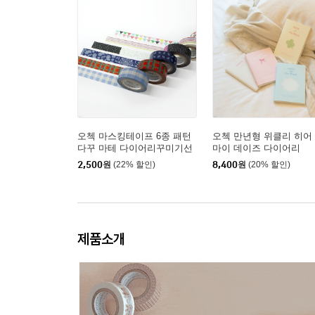
오첵 마스킹테이프 6종 패턴
오첵 만년형 위클리 히어
다꾸 마테 다이어리꾸미기선
마이 데이즈 다이어리
물포장 스티커
2,500
원
(22% 할인)
8,400
원
(20% 할인)
제품소개