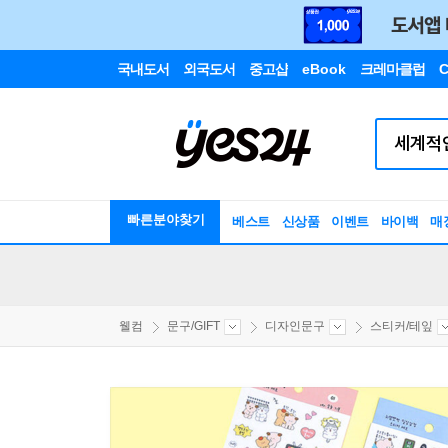
국내도서
외국도서
중고샵
eBook
크레마클럽
C
빠른분야찾기
베스트
신상품
이벤트
바이백
매
웰컴
문구/GIFT
디자인문구
스티커/테잎